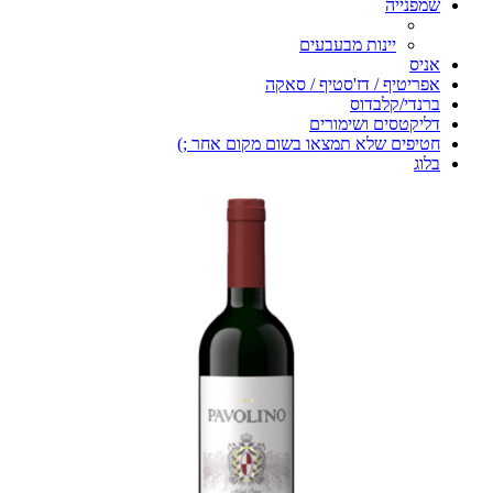
שמפנייה
יינות מבעבעים
אניס
אפריטיף / דז'סטיף / סאקה
ברנדי/קלבדוס
דליקטסים ושימורים
חטיפים שלא תמצאו בשום מקום אחר ;)
בלוג