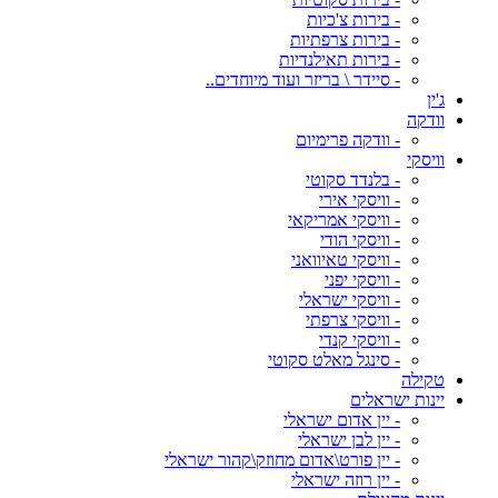
- בירות צ'כיות
- בירות צרפתיות
- בירות תאילנדיות
- סיידר \ בריזר ועוד מיוחדים..
ג'ין
וודקה
- וודקה פרימיום
וויסקי
- בלנדד סקוטי
- וויסקי אירי
- וויסקי אמריקאי
- וויסקי הודי
- וויסקי טאיוואני
- וויסקי יפני
- וויסקי ישראלי
- וויסקי צרפתי
- וויסקי קנדי
- סינגל מאלט סקוטי
טקילה
יינות ישראלים
- יין אדום ישראלי
- יין לבן ישראלי
- יין פורט\אדום מחוזק\קהור ישראלי
- יין רוזה ישראלי