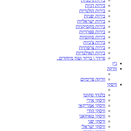
בירות גרמניות
בירות דניות
בירות הולנדיות
בירות יפניות
בירות ישראליות
בירות מקסיקניות
בירות ספרדיות
בירות סקוטיות
בירות צ'כיות
בירות צרפתיות
בירות תאילנדיות
סיידר \ בריזר ועוד מיוחדים..
ג'ין
וודקה
וודקה פרימיום
וויסקי
בלנדד סקוטי
וויסקי אירי
וויסקי אמריקאי
וויסקי הודי
וויסקי טאיוואני
וויסקי יפני
וויסקי ישראלי