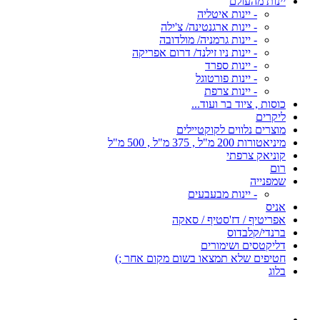
יינות מהעולם
- יינות איטליה
- יינות ארגנטינה/ צ'ילה
- יינות גרמניה/ מולדובה
- יינות ניו זילנד/ דרום אפריקה
- יינות ספרד
- יינות פורטוגל
- יינות צרפת
כוסות , ציוד בר ועוד...
ליקרים
מוצרים נלווים לקוקטיילים
מיניאטורות 200 מ"ל , 375 מ"ל , 500 מ"ל
קוניאק צרפתי
רום
שמפנייה
- יינות מבעבעים
אניס
אפריטיף / דז'סטיף / סאקה
ברנדי/קלבדוס
דליקטסים ושימורים
חטיפים שלא תמצאו בשום מקום אחר ;)
בלוג