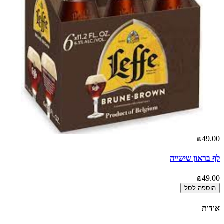
00
₪49.00
לף בראון שישייה
צ'
00
₪49.00
הוספה לסל
אודות