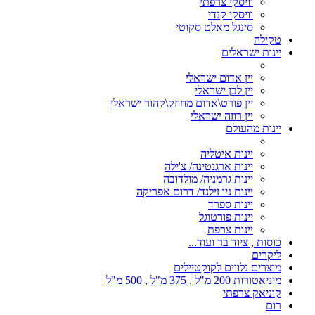
וויסקי צרפתי
וויסקי קנדי
סינגל מאלט סקוטי
טקילה
יינות ישראלים
יין אדום ישראלי
יין לבן ישראלי
יין פורט\אדום מחוזק\קהור ישראלי
יין רוזה ישראלי
יינות מהעולם
יינות איטליה
יינות ארגנטינה/ צ'ילה
יינות גרמניה/ מולדובה
יינות ניו זילנד/ דרום אפריקה
יינות ספרד
יינות פורטוגל
יינות צרפת
כוסות , ציוד בר ועוד...
ליקרים
מוצרים נלווים לקוקטיילים
מיניאטורות 200 מ"ל , 375 מ"ל , 500 מ"ל
קוניאק צרפתי
רום