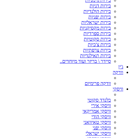
בירות גרמניות
בירות דניות
בירות הולנדיות
בירות יפניות
בירות ישראליות
בירות מקסיקניות
בירות ספרדיות
בירות סקוטיות
בירות צ'כיות
בירות צרפתיות
בירות תאילנדיות
סיידר \ בריזר ועוד מיוחדים..
ג'ין
וודקה
וודקה פרימיום
וויסקי
בלנדד סקוטי
וויסקי אירי
וויסקי אמריקאי
וויסקי הודי
וויסקי טאיוואני
וויסקי יפני
וויסקי ישראלי