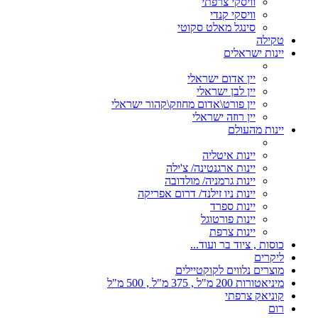
וויסקי צרפתי
וויסקי קנדי
סינגל מאלט סקוטי
טקילה
יינות ישראלים
יין אדום ישראלי
יין לבן ישראלי
יין פורט\אדום מחוזק\קהור ישראלי
יין רוזה ישראלי
יינות מהעולם
יינות איטליה
יינות ארגנטינה/ צ'ילה
יינות גרמניה/ מולדובה
יינות ניו זילנד/ דרום אפריקה
יינות ספרד
יינות פורטוגל
יינות צרפת
כוסות , ציוד בר ועוד...
ליקרים
מוצרים נלווים לקוקטיילים
מיניאטורות 200 מ"ל , 375 מ"ל , 500 מ"ל
קוניאק צרפתי
רום