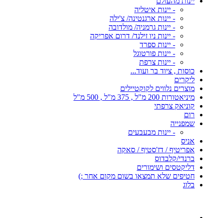
יינות מהעולם
- יינות איטליה
- יינות ארגנטינה/ צ'ילה
- יינות גרמניה/ מולדובה
- יינות ניו זילנד/ דרום אפריקה
- יינות ספרד
- יינות פורטוגל
- יינות צרפת
כוסות , ציוד בר ועוד...
ליקרים
מוצרים נלווים לקוקטיילים
מיניאטורות 200 מ"ל , 375 מ"ל , 500 מ"ל
קוניאק צרפתי
רום
שמפנייה
- יינות מבעבעים
אניס
אפריטיף / דז'סטיף / סאקה
ברנדי/קלבדוס
דליקטסים ושימורים
חטיפים שלא תמצאו בשום מקום אחר ;)
בלוג