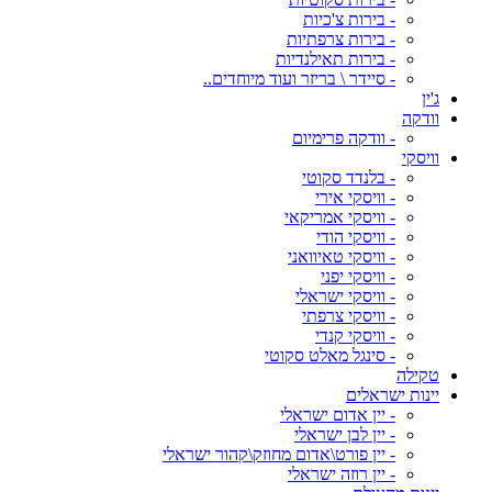
- בירות צ'כיות
- בירות צרפתיות
- בירות תאילנדיות
- סיידר \ בריזר ועוד מיוחדים..
ג'ין
וודקה
- וודקה פרימיום
וויסקי
- בלנדד סקוטי
- וויסקי אירי
- וויסקי אמריקאי
- וויסקי הודי
- וויסקי טאיוואני
- וויסקי יפני
- וויסקי ישראלי
- וויסקי צרפתי
- וויסקי קנדי
- סינגל מאלט סקוטי
טקילה
יינות ישראלים
- יין אדום ישראלי
- יין לבן ישראלי
- יין פורט\אדום מחוזק\קהור ישראלי
- יין רוזה ישראלי