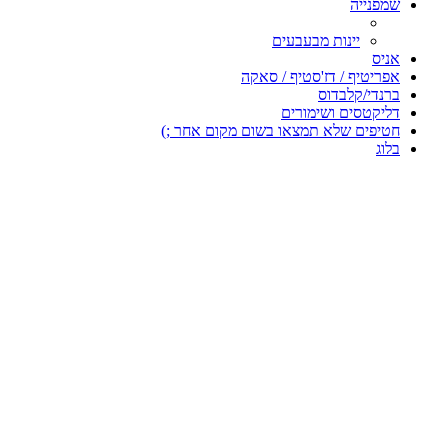
שמפנייה
יינות מבעבעים
אניס
אפריטיף / דז'סטיף / סאקה
ברנדי/קלבדוס
דליקטסים ושימורים
חטיפים שלא תמצאו בשום מקום אחר ;)
בלוג