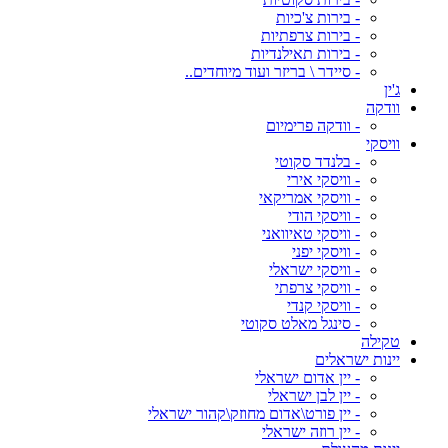
- בירות צ'כיות
- בירות צרפתיות
- בירות תאילנדיות
- סיידר \ בריזר ועוד מיוחדים..
ג'ין
וודקה
- וודקה פרימיום
וויסקי
- בלנדד סקוטי
- וויסקי אירי
- וויסקי אמריקאי
- וויסקי הודי
- וויסקי טאיוואני
- וויסקי יפני
- וויסקי ישראלי
- וויסקי צרפתי
- וויסקי קנדי
- סינגל מאלט סקוטי
טקילה
יינות ישראלים
- יין אדום ישראלי
- יין לבן ישראלי
- יין פורט\אדום מחוזק\קהור ישראלי
- יין רוזה ישראלי