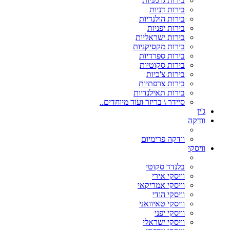
בירות גרמניות
בירות דניות
בירות הולנדיות
בירות יפניות
בירות ישראליות
בירות מקסיקניות
בירות ספרדיות
בירות סקוטיות
בירות צ'כיות
בירות צרפתיות
בירות תאילנדיות
סיידר \ בריזר ועוד מיוחדים..
ג'ין
וודקה
וודקה פרימיום
וויסקי
בלנדד סקוטי
וויסקי אירי
וויסקי אמריקאי
וויסקי הודי
וויסקי טאיוואני
וויסקי יפני
וויסקי ישראלי