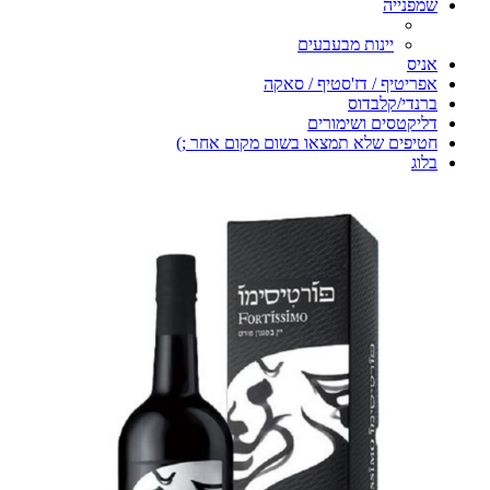
שמפנייה
יינות מבעבעים
אניס
אפריטיף / דז'סטיף / סאקה
ברנדי/קלבדוס
דליקטסים ושימורים
חטיפים שלא תמצאו בשום מקום אחר ;)
בלוג