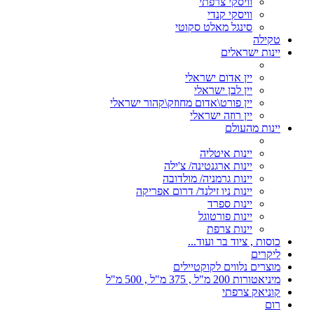
וויסקי צרפתי
וויסקי קנדי
סינגל מאלט סקוטי
טקילה
יינות ישראלים
יין אדום ישראלי
יין לבן ישראלי
יין פורט\אדום מחוזק\קהור ישראלי
יין רוזה ישראלי
יינות מהעולם
יינות איטליה
יינות ארגנטינה/ צ'ילה
יינות גרמניה/ מולדובה
יינות ניו זילנד/ דרום אפריקה
יינות ספרד
יינות פורטוגל
יינות צרפת
כוסות , ציוד בר ועוד...
ליקרים
מוצרים נלווים לקוקטיילים
מיניאטורות 200 מ"ל , 375 מ"ל , 500 מ"ל
קוניאק צרפתי
רום