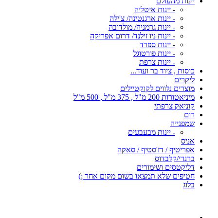
יינות מהעולם
- יינות איטליה
- יינות ארגנטינה/ צ'ילה
- יינות גרמניה/ מולדובה
- יינות ניו זילנד/ דרום אפריקה
- יינות ספרד
- יינות פורטוגל
- יינות צרפת
כוסות , ציוד בר ועוד...
ליקרים
מוצרים נלווים לקוקטיילים
מיניאטורות 200 מ"ל , 375 מ"ל , 500 מ"ל
קוניאק צרפתי
רום
שמפנייה
- יינות מבעבעים
אניס
אפריטיף / דז'סטיף / סאקה
ברנדי/קלבדוס
דליקטסים ושימורים
חטיפים שלא תמצאו בשום מקום אחר ;)
בלוג