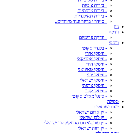
- בירות צ'כיות
- בירות צרפתיות
- בירות תאילנדיות
- סיידר \ בריזר ועוד מיוחדים..
ג'ין
וודקה
- וודקה פרימיום
וויסקי
- בלנדד סקוטי
- וויסקי אירי
- וויסקי אמריקאי
- וויסקי הודי
- וויסקי טאיוואני
- וויסקי יפני
- וויסקי ישראלי
- וויסקי צרפתי
- וויסקי קנדי
- סינגל מאלט סקוטי
טקילה
יינות ישראלים
- יין אדום ישראלי
- יין לבן ישראלי
- יין פורט\אדום מחוזק\קהור ישראלי
- יין רוזה ישראלי