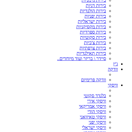
בירות גרמניות
בירות דניות
בירות הולנדיות
בירות יפניות
בירות ישראליות
בירות מקסיקניות
בירות ספרדיות
בירות סקוטיות
בירות צ'כיות
בירות צרפתיות
בירות תאילנדיות
סיידר \ בריזר ועוד מיוחדים..
ג'ין
וודקה
וודקה פרימיום
וויסקי
בלנדד סקוטי
וויסקי אירי
וויסקי אמריקאי
וויסקי הודי
וויסקי טאיוואני
וויסקי יפני
וויסקי ישראלי