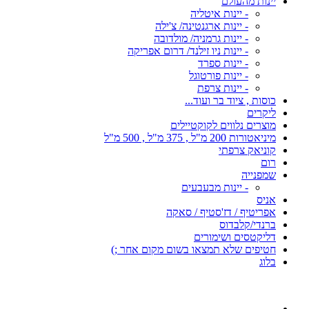
יינות מהעולם
- יינות איטליה
- יינות ארגנטינה/ צ'ילה
- יינות גרמניה/ מולדובה
- יינות ניו זילנד/ דרום אפריקה
- יינות ספרד
- יינות פורטוגל
- יינות צרפת
כוסות , ציוד בר ועוד...
ליקרים
מוצרים נלווים לקוקטיילים
מיניאטורות 200 מ"ל , 375 מ"ל , 500 מ"ל
קוניאק צרפתי
רום
שמפנייה
- יינות מבעבעים
אניס
אפריטיף / דז'סטיף / סאקה
ברנדי/קלבדוס
דליקטסים ושימורים
חטיפים שלא תמצאו בשום מקום אחר ;)
בלוג