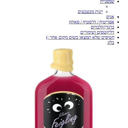
שמפנייה
יינות מבעבעים
אניס
אפריטיף / דז'סטיף / סאקה
ברנדי/קלבדוס
דליקטסים ושימורים
חטיפים שלא תמצאו בשום מקום אחר ;)
בלוג