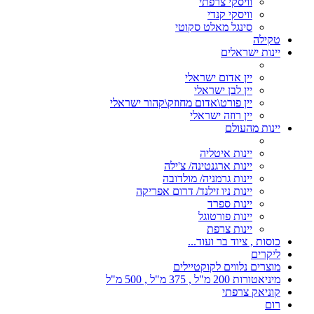
וויסקי צרפתי
וויסקי קנדי
סינגל מאלט סקוטי
טקילה
יינות ישראלים
יין אדום ישראלי
יין לבן ישראלי
יין פורט\אדום מחוזק\קהור ישראלי
יין רוזה ישראלי
יינות מהעולם
יינות איטליה
יינות ארגנטינה/ צ'ילה
יינות גרמניה/ מולדובה
יינות ניו זילנד/ דרום אפריקה
יינות ספרד
יינות פורטוגל
יינות צרפת
כוסות , ציוד בר ועוד...
ליקרים
מוצרים נלווים לקוקטיילים
מיניאטורות 200 מ"ל , 375 מ"ל , 500 מ"ל
קוניאק צרפתי
רום