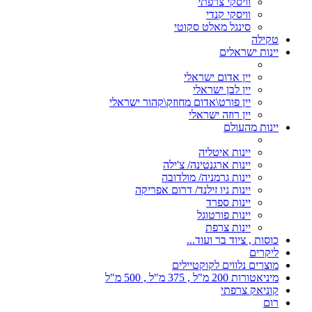
וויסקי צרפתי
וויסקי קנדי
סינגל מאלט סקוטי
טקילה
יינות ישראלים
יין אדום ישראלי
יין לבן ישראלי
יין פורט\אדום מחוזק\קהור ישראלי
יין רוזה ישראלי
יינות מהעולם
יינות איטליה
יינות ארגנטינה/ צ'ילה
יינות גרמניה/ מולדובה
יינות ניו זילנד/ דרום אפריקה
יינות ספרד
יינות פורטוגל
יינות צרפת
כוסות , ציוד בר ועוד...
ליקרים
מוצרים נלווים לקוקטיילים
מיניאטורות 200 מ"ל , 375 מ"ל , 500 מ"ל
קוניאק צרפתי
רום