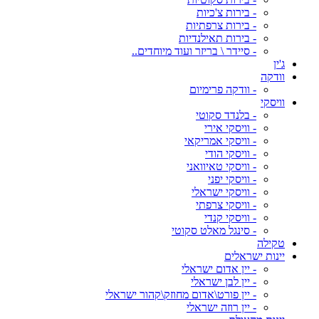
- בירות צ'כיות
- בירות צרפתיות
- בירות תאילנדיות
- סיידר \ בריזר ועוד מיוחדים..
ג'ין
וודקה
- וודקה פרימיום
וויסקי
- בלנדד סקוטי
- וויסקי אירי
- וויסקי אמריקאי
- וויסקי הודי
- וויסקי טאיוואני
- וויסקי יפני
- וויסקי ישראלי
- וויסקי צרפתי
- וויסקי קנדי
- סינגל מאלט סקוטי
טקילה
יינות ישראלים
- יין אדום ישראלי
- יין לבן ישראלי
- יין פורט\אדום מחוזק\קהור ישראלי
- יין רוזה ישראלי