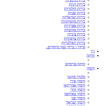
בירות גרמניות
בירות דניות
בירות הולנדיות
בירות יפניות
בירות ישראליות
בירות מקסיקניות
בירות ספרדיות
בירות סקוטיות
בירות צ'כיות
בירות צרפתיות
בירות תאילנדיות
סיידר \ בריזר ועוד מיוחדים..
ג'ין
וודקה
וודקה פרימיום
וויסקי
בלנדד סקוטי
וויסקי אירי
וויסקי אמריקאי
וויסקי הודי
וויסקי טאיוואני
וויסקי יפני
וויסקי ישראלי