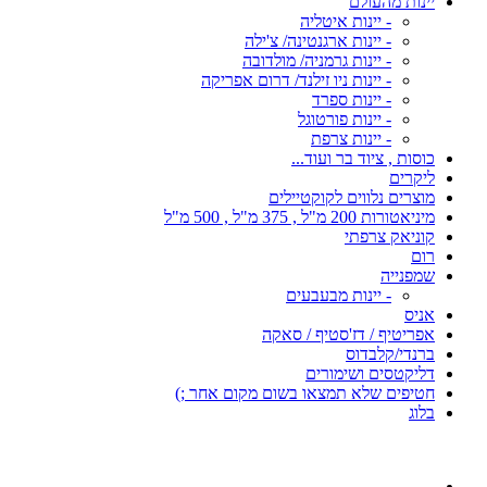
יינות מהעולם
- יינות איטליה
- יינות ארגנטינה/ צ'ילה
- יינות גרמניה/ מולדובה
- יינות ניו זילנד/ דרום אפריקה
- יינות ספרד
- יינות פורטוגל
- יינות צרפת
כוסות , ציוד בר ועוד...
ליקרים
מוצרים נלווים לקוקטיילים
מיניאטורות 200 מ"ל , 375 מ"ל , 500 מ"ל
קוניאק צרפתי
רום
שמפנייה
- יינות מבעבעים
אניס
אפריטיף / דז'סטיף / סאקה
ברנדי/קלבדוס
דליקטסים ושימורים
חטיפים שלא תמצאו בשום מקום אחר ;)
בלוג