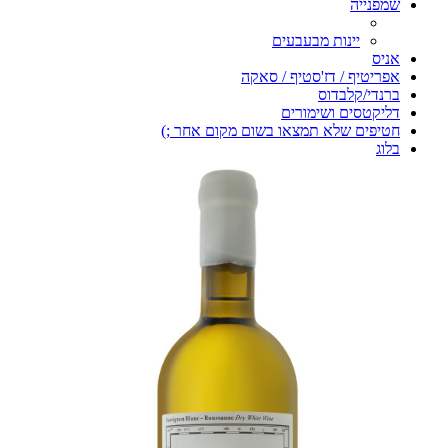
שמפנייה
יינות מבעבעים
אניס
אפריטיף / דז'סטיף / סאקה
ברנדי/קלבדוס
דליקטסים ושימורים
חטיפים שלא תמצאו בשום מקום אחר ;)
בלוג