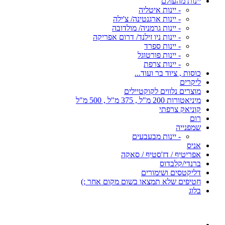
יינות מהעולם
- יינות איטליה
- יינות ארגנטינה/ צ'ילה
- יינות גרמניה/ מולדובה
- יינות ניו זילנד/ דרום אפריקה
- יינות ספרד
- יינות פורטוגל
- יינות צרפת
כוסות , ציוד בר ועוד...
ליקרים
מוצרים נלווים לקוקטיילים
מיניאטורות 200 מ"ל , 375 מ"ל , 500 מ"ל
קוניאק צרפתי
רום
שמפנייה
- יינות מבעבעים
אניס
אפריטיף / דז'סטיף / סאקה
ברנדי/קלבדוס
דליקטסים ושימורים
חטיפים שלא תמצאו בשום מקום אחר ;)
בלוג