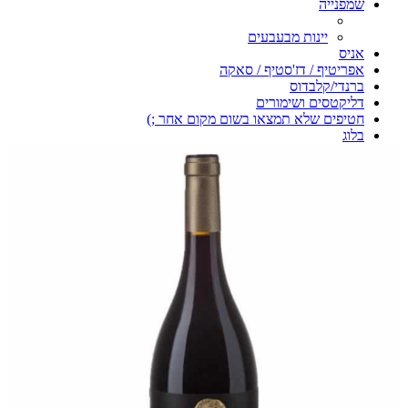
שמפנייה
יינות מבעבעים
אניס
אפריטיף / דז'סטיף / סאקה
ברנדי/קלבדוס
דליקטסים ושימורים
חטיפים שלא תמצאו בשום מקום אחר ;)
בלוג