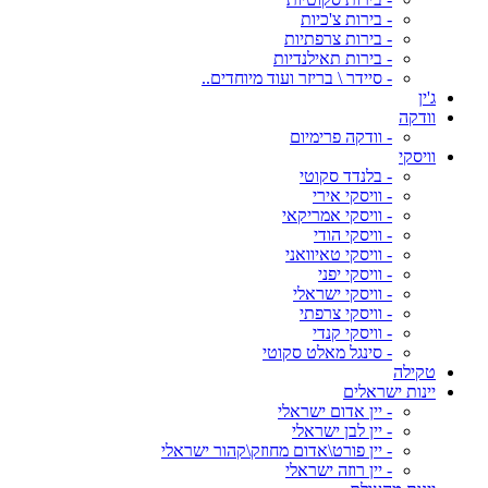
- בירות צ'כיות
- בירות צרפתיות
- בירות תאילנדיות
- סיידר \ בריזר ועוד מיוחדים..
ג'ין
וודקה
- וודקה פרימיום
וויסקי
- בלנדד סקוטי
- וויסקי אירי
- וויסקי אמריקאי
- וויסקי הודי
- וויסקי טאיוואני
- וויסקי יפני
- וויסקי ישראלי
- וויסקי צרפתי
- וויסקי קנדי
- סינגל מאלט סקוטי
טקילה
יינות ישראלים
- יין אדום ישראלי
- יין לבן ישראלי
- יין פורט\אדום מחוזק\קהור ישראלי
- יין רוזה ישראלי