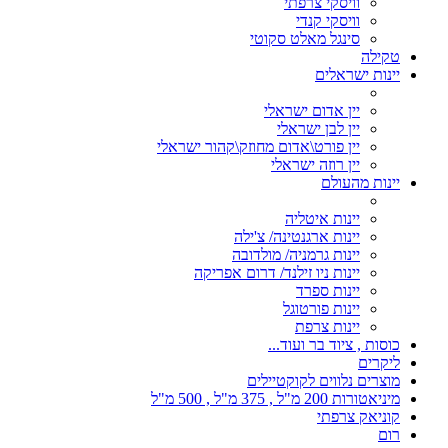
וויסקי צרפתי
וויסקי קנדי
סינגל מאלט סקוטי
טקילה
יינות ישראלים
יין אדום ישראלי
יין לבן ישראלי
יין פורט\אדום מחוזק\קהור ישראלי
יין רוזה ישראלי
יינות מהעולם
יינות איטליה
יינות ארגנטינה/ צ'ילה
יינות גרמניה/ מולדובה
יינות ניו זילנד/ דרום אפריקה
יינות ספרד
יינות פורטוגל
יינות צרפת
כוסות , ציוד בר ועוד...
ליקרים
מוצרים נלווים לקוקטיילים
מיניאטורות 200 מ"ל , 375 מ"ל , 500 מ"ל
קוניאק צרפתי
רום