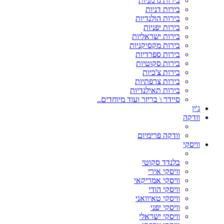
בירות גרמניות
בירות דניות
בירות הולנדיות
בירות יפניות
בירות ישראליות
בירות מקסיקניות
בירות ספרדיות
בירות סקוטיות
בירות צ'כיות
בירות צרפתיות
בירות תאילנדיות
סיידר \ בריזר ועוד מיוחדים..
ג'ין
וודקה
וודקה פרימיום
וויסקי
בלנדד סקוטי
וויסקי אירי
וויסקי אמריקאי
וויסקי הודי
וויסקי טאיוואני
וויסקי יפני
וויסקי ישראלי