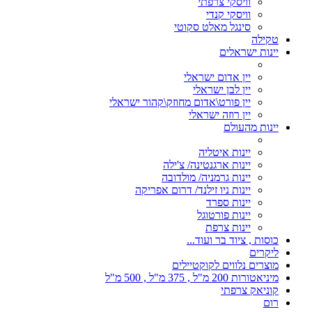
וויסקי צרפתי
וויסקי קנדי
סינגל מאלט סקוטי
טקילה
יינות ישראלים
יין אדום ישראלי
יין לבן ישראלי
יין פורט\אדום מחוזק\קהור ישראלי
יין רוזה ישראלי
יינות מהעולם
יינות איטליה
יינות ארגנטינה/ צ'ילה
יינות גרמניה/ מולדובה
יינות ניו זילנד/ דרום אפריקה
יינות ספרד
יינות פורטוגל
יינות צרפת
כוסות , ציוד בר ועוד...
ליקרים
מוצרים נלווים לקוקטיילים
מיניאטורות 200 מ"ל , 375 מ"ל , 500 מ"ל
קוניאק צרפתי
רום