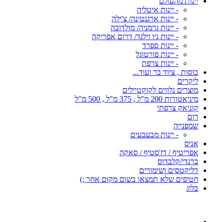
יינות מהעולם
- יינות איטליה
- יינות ארגנטינה/ צ'ילה
- יינות גרמניה/ מולדובה
- יינות ניו זילנד/ דרום אפריקה
- יינות ספרד
- יינות פורטוגל
- יינות צרפת
כוסות , ציוד בר ועוד...
ליקרים
מוצרים נלווים לקוקטיילים
מיניאטורות 200 מ"ל , 375 מ"ל , 500 מ"ל
קוניאק צרפתי
רום
שמפנייה
- יינות מבעבעים
אניס
אפריטיף / דז'סטיף / סאקה
ברנדי/קלבדוס
דליקטסים ושימורים
חטיפים שלא תמצאו בשום מקום אחר ;)
בלוג