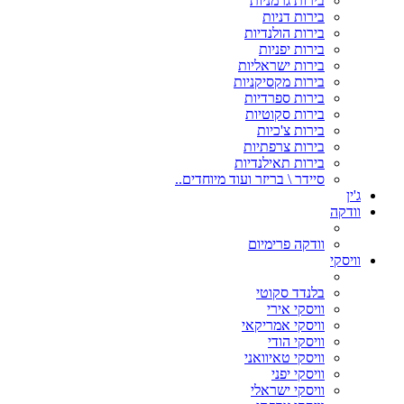
בירות גרמניות
בירות דניות
בירות הולנדיות
בירות יפניות
בירות ישראליות
בירות מקסיקניות
בירות ספרדיות
בירות סקוטיות
בירות צ'כיות
בירות צרפתיות
בירות תאילנדיות
סיידר \ בריזר ועוד מיוחדים..
ג'ין
וודקה
וודקה פרימיום
וויסקי
בלנדד סקוטי
וויסקי אירי
וויסקי אמריקאי
וויסקי הודי
וויסקי טאיוואני
וויסקי יפני
וויסקי ישראלי