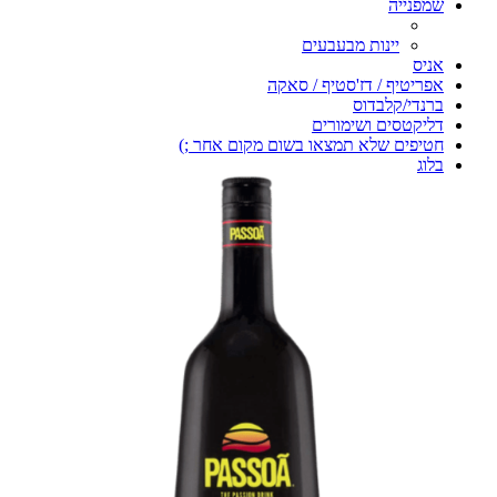
שמפנייה
יינות מבעבעים
אניס
אפריטיף / דז'סטיף / סאקה
ברנדי/קלבדוס
דליקטסים ושימורים
חטיפים שלא תמצאו בשום מקום אחר ;)
בלוג