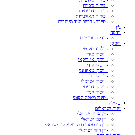
- בירות צ'כיות
- בירות צרפתיות
- בירות תאילנדיות
- סיידר \ בריזר ועוד מיוחדים..
ג'ין
וודקה
- וודקה פרימיום
וויסקי
- בלנדד סקוטי
- וויסקי אירי
- וויסקי אמריקאי
- וויסקי הודי
- וויסקי טאיוואני
- וויסקי יפני
- וויסקי ישראלי
- וויסקי צרפתי
- וויסקי קנדי
- סינגל מאלט סקוטי
טקילה
יינות ישראלים
- יין אדום ישראלי
- יין לבן ישראלי
- יין פורט\אדום מחוזק\קהור ישראלי
- יין רוזה ישראלי