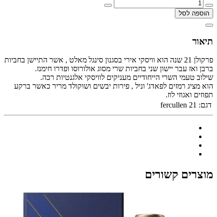
הוספה לסל
תיאור
פרקולן 21 שנה הוא וויסקי אירי בסגנון סינגל מאלט , אשר התיישן בחביות
ברבן ואז עבר יישון שני בחביות שרי מסוג אולורוסו ופדרו חימנז.
שילוב טעמי השרי הייחודיים מעניקים לוויסקי אלגנטיות רכה.
הוא מציג רמזים לפאדג' וניל , פירות יבשים ושוקולד מריר כאשר ברקע
תפוזים ואגוזי לוז.
דגם:
fercullen 21
מוצרים קשורים