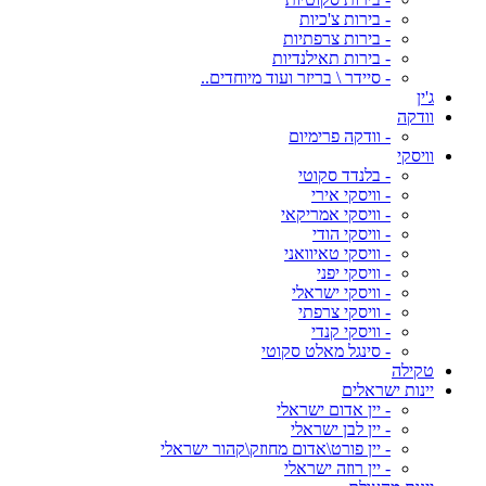
- בירות צ'כיות
- בירות צרפתיות
- בירות תאילנדיות
- סיידר \ בריזר ועוד מיוחדים..
ג'ין
וודקה
- וודקה פרימיום
וויסקי
- בלנדד סקוטי
- וויסקי אירי
- וויסקי אמריקאי
- וויסקי הודי
- וויסקי טאיוואני
- וויסקי יפני
- וויסקי ישראלי
- וויסקי צרפתי
- וויסקי קנדי
- סינגל מאלט סקוטי
טקילה
יינות ישראלים
- יין אדום ישראלי
- יין לבן ישראלי
- יין פורט\אדום מחוזק\קהור ישראלי
- יין רוזה ישראלי