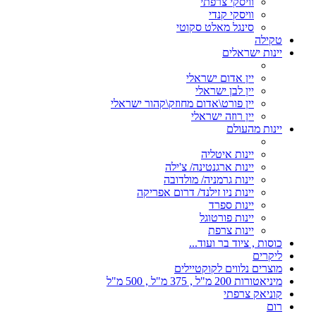
וויסקי צרפתי
וויסקי קנדי
סינגל מאלט סקוטי
טקילה
יינות ישראלים
יין אדום ישראלי
יין לבן ישראלי
יין פורט\אדום מחוזק\קהור ישראלי
יין רוזה ישראלי
יינות מהעולם
יינות איטליה
יינות ארגנטינה/ צ'ילה
יינות גרמניה/ מולדובה
יינות ניו זילנד/ דרום אפריקה
יינות ספרד
יינות פורטוגל
יינות צרפת
כוסות , ציוד בר ועוד...
ליקרים
מוצרים נלווים לקוקטיילים
מיניאטורות 200 מ"ל , 375 מ"ל , 500 מ"ל
קוניאק צרפתי
רום