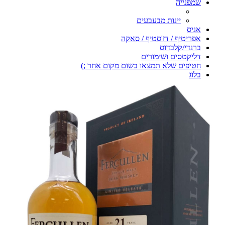
שמפנייה
יינות מבעבעים
אניס
אפריטיף / דז'סטיף / סאקה
ברנדי/קלבדוס
דליקטסים ושימורים
חטיפים שלא תמצאו בשום מקום אחר ;)
בלוג