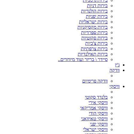
בירות גרמניות
בירות דניות
בירות הולנדיות
בירות יפניות
בירות ישראליות
בירות מקסיקניות
בירות ספרדיות
בירות סקוטיות
בירות צ'כיות
בירות צרפתיות
בירות תאילנדיות
סיידר \ בריזר ועוד מיוחדים..
ג'ין
וודקה
וודקה פרימיום
וויסקי
בלנדד סקוטי
וויסקי אירי
וויסקי אמריקאי
וויסקי הודי
וויסקי טאיוואני
וויסקי יפני
וויסקי ישראלי