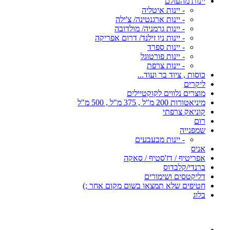
יינות מהעולם
- יינות איטליה
- יינות ארגנטינה/ צ'ילה
- יינות גרמניה/ מולדובה
- יינות ניו זילנד/ דרום אפריקה
- יינות ספרד
- יינות פורטוגל
- יינות צרפת
כוסות , ציוד בר ועוד...
ליקרים
מוצרים נלווים לקוקטיילים
מיניאטורות 200 מ"ל , 375 מ"ל , 500 מ"ל
קוניאק צרפתי
רום
שמפנייה
- יינות מבעבעים
אניס
אפריטיף / דז'סטיף / סאקה
ברנדי/קלבדוס
דליקטסים ושימורים
חטיפים שלא תמצאו בשום מקום אחר ;)
בלוג