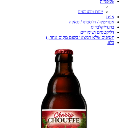
שמפנייה
יינות מבעבעים
אניס
אפריטיף / דז'סטיף / סאקה
ברנדי/קלבדוס
דליקטסים ושימורים
חטיפים שלא תמצאו בשום מקום אחר ;)
בלוג