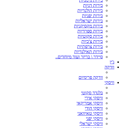
בירות גרמניות
בירות דניות
בירות הולנדיות
בירות יפניות
בירות ישראליות
בירות מקסיקניות
בירות ספרדיות
בירות סקוטיות
בירות צ'כיות
בירות צרפתיות
בירות תאילנדיות
סיידר \ בריזר ועוד מיוחדים..
ג'ין
וודקה
וודקה פרימיום
וויסקי
בלנדד סקוטי
וויסקי אירי
וויסקי אמריקאי
וויסקי הודי
וויסקי טאיוואני
וויסקי יפני
וויסקי ישראלי