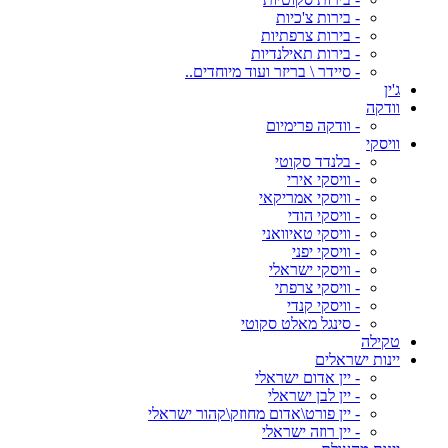
- בירות צ'כיות
- בירות צרפתיות
- בירות תאילנדיות
- סיידר \ בריזר ועוד מיוחדים..
ג'ין
וודקה
- וודקה פרימיום
וויסקי
- בלנדד סקוטי
- וויסקי אירי
- וויסקי אמריקאי
- וויסקי הודי
- וויסקי טאיוואני
- וויסקי יפני
- וויסקי ישראלי
- וויסקי צרפתי
- וויסקי קנדי
- סינגל מאלט סקוטי
טקילה
יינות ישראלים
- יין אדום ישראלי
- יין לבן ישראלי
- יין פורט\אדום מחוזק\קהור ישראלי
- יין רוזה ישראלי