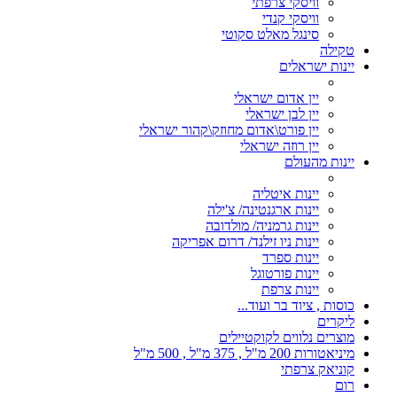
וויסקי צרפתי
וויסקי קנדי
סינגל מאלט סקוטי
טקילה
יינות ישראלים
יין אדום ישראלי
יין לבן ישראלי
יין פורט\אדום מחוזק\קהור ישראלי
יין רוזה ישראלי
יינות מהעולם
יינות איטליה
יינות ארגנטינה/ צ'ילה
יינות גרמניה/ מולדובה
יינות ניו זילנד/ דרום אפריקה
יינות ספרד
יינות פורטוגל
יינות צרפת
כוסות , ציוד בר ועוד...
ליקרים
מוצרים נלווים לקוקטיילים
מיניאטורות 200 מ"ל , 375 מ"ל , 500 מ"ל
קוניאק צרפתי
רום