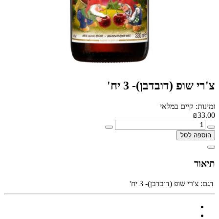
צ'רי שופ (דובדבן)- 3 יח'
זמינות: קיים במלאי
₪33.00
הוספה לסל
תיאור
דגם:
צ'רי שופ (דובדבן)- 3 יח'