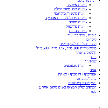
יינות מהעולם
- יינות איטליה
- יינות ארגנטינה/ צ'ילה
- יינות גרמניה/ מולדובה
- יינות ניו זילנד/ דרום אפריקה
- יינות ספרד
- יינות פורטוגל
- יינות צרפת
כוסות , ציוד בר ועוד...
ליקרים
מוצרים נלווים לקוקטיילים
מיניאטורות 200 מ"ל , 375 מ"ל , 500 מ"ל
קוניאק צרפתי
רום
שמפנייה
- יינות מבעבעים
אניס
אפריטיף / דז'סטיף / סאקה
ברנדי/קלבדוס
דליקטסים ושימורים
חטיפים שלא תמצאו בשום מקום אחר ;)
בלוג