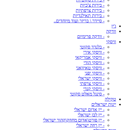
- בירות צ'כיות
- בירות צרפתיות
- בירות תאילנדיות
- סיידר \ בריזר ועוד מיוחדים..
ג'ין
וודקה
- וודקה פרימיום
וויסקי
- בלנדד סקוטי
- וויסקי אירי
- וויסקי אמריקאי
- וויסקי הודי
- וויסקי טאיוואני
- וויסקי יפני
- וויסקי ישראלי
- וויסקי צרפתי
- וויסקי קנדי
- סינגל מאלט סקוטי
טקילה
יינות ישראלים
- יין אדום ישראלי
- יין לבן ישראלי
- יין פורט\אדום מחוזק\קהור ישראלי
- יין רוזה ישראלי