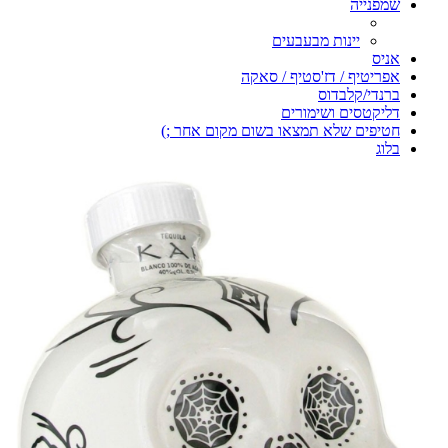
שמפנייה
יינות מבעבעים
אניס
אפריטיף / דז'סטיף / סאקה
ברנדי/קלבדוס
דליקטסים ושימורים
חטיפים שלא תמצאו בשום מקום אחר ;)
בלוג