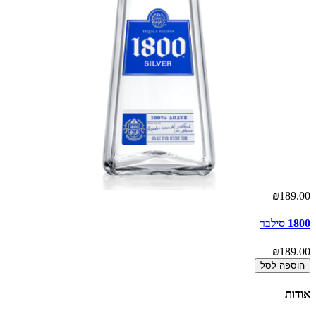
00
₪189.00
1800 סילבר
הר
00
₪189.00
הוספה לסל
אודות