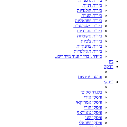
בירות גרמניות
בירות דניות
בירות הולנדיות
בירות יפניות
בירות ישראליות
בירות מקסיקניות
בירות ספרדיות
בירות סקוטיות
בירות צ'כיות
בירות צרפתיות
בירות תאילנדיות
סיידר \ בריזר ועוד מיוחדים..
ג'ין
וודקה
וודקה פרימיום
וויסקי
בלנדד סקוטי
וויסקי אירי
וויסקי אמריקאי
וויסקי הודי
וויסקי טאיוואני
וויסקי יפני
וויסקי ישראלי