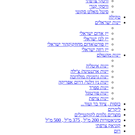
וויסקי צרפתי
וויסקי קנדי
סינגל מאלט סקוטי
טקילה
יינות ישראלים
יין אדום ישראלי
יין לבן ישראלי
יין פורט\אדום מחוזק\קהור ישראלי
יין רוזה ישראלי
יינות מהעולם
יינות איטליה
יינות ארגנטינה/ צ'ילה
יינות גרמניה/ מולדובה
יינות ניו זילנד/ דרום אפריקה
יינות ספרד
יינות פורטוגל
יינות צרפת
כוסות , ציוד בר ועוד...
ליקרים
מוצרים נלווים לקוקטיילים
מיניאטורות 200 מ"ל , 375 מ"ל , 500 מ"ל
קוניאק צרפתי
רום