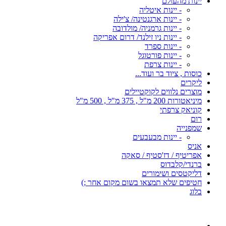
יינות מהעולם
- יינות איטליה
- יינות ארגנטינה/ צ'ילה
- יינות גרמניה/ מולדובה
- יינות ניו זילנד/ דרום אפריקה
- יינות ספרד
- יינות פורטוגל
- יינות צרפת
כוסות , ציוד בר ועוד...
ליקרים
מוצרים נלווים לקוקטיילים
מיניאטורות 200 מ"ל , 375 מ"ל , 500 מ"ל
קוניאק צרפתי
רום
שמפנייה
- יינות מבעבעים
אניס
אפריטיף / דז'סטיף / סאקה
ברנדי/קלבדוס
דליקטסים ושימורים
חטיפים שלא תמצאו בשום מקום אחר ;)
בלוג