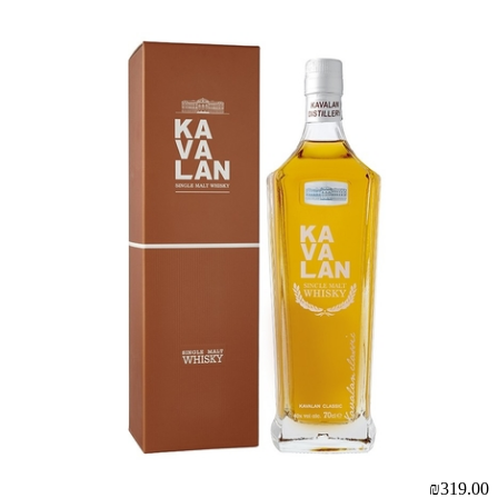
00
₪319.00