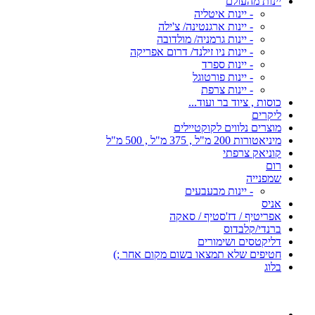
יינות מהעולם
- יינות איטליה
- יינות ארגנטינה/ צ'ילה
- יינות גרמניה/ מולדובה
- יינות ניו זילנד/ דרום אפריקה
- יינות ספרד
- יינות פורטוגל
- יינות צרפת
כוסות , ציוד בר ועוד...
ליקרים
מוצרים נלווים לקוקטיילים
מיניאטורות 200 מ"ל , 375 מ"ל , 500 מ"ל
קוניאק צרפתי
רום
שמפנייה
- יינות מבעבעים
אניס
אפריטיף / דז'סטיף / סאקה
ברנדי/קלבדוס
דליקטסים ושימורים
חטיפים שלא תמצאו בשום מקום אחר ;)
בלוג