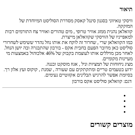
תיאור
וויסקי טאיווני בסגנון סינגל קאסק מסדרת הסוליסט המיוחדת של
המזקקה.
קוואלאן נהנית ממזג אוויר טרופי , מים טהורים ואוויר צח התורמים רבות
למאפייניו של הוויסקי שקוואלאן מייצרת.
כמו הקוואלאן שרי , שחרור זה לוקח את אותו נוזל נהדר ששימש לשחרורי
סוליסט כאן מדובר הפעם בחבית אקס - בורבון שהתבגרה ובה יושן הנוזל.
לאחר מכן מדללים אותו לעוצמת בקבוק של 46% אלכוהול באמצעות מי
מעיינות מקומיים.
מציג ניחוחות של תמציות וניל , אגוז מוסקט ובננה.
ידוע בטעמים טריים ומתקתקים עם שעורה , שמנת , קוקוס ועץ אלון רך.
בסיומת אפשר להרגיש תבלינים אקזוטיים נעימים.
דגם:
קוואלאן סוליסט אקס בורבון
מוצרים קשורים