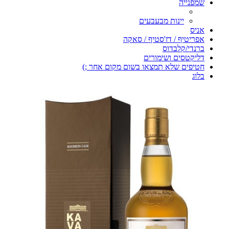
שמפנייה
יינות מבעבעים
אניס
אפריטיף / דז'סטיף / סאקה
ברנדי/קלבדוס
דליקטסים ושימורים
חטיפים שלא תמצאו בשום מקום אחר ;)
בלוג