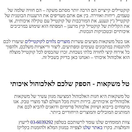
קוקטיילים קייציים הם הרבה יותר מסתם משקה – הם חוויה שלמה של
טעמים, ריחות ואווירה. בין אם אתם מעדיפים את הרעננות הבוטנית של
קוקטייל ג'ין ונענע, את המורכבות של קוקטייל עם טקילה איכותית, או
את הקלילות של קוקטייל קיץ מרענן – המפתח הוא שימוש במרכיבים
איכותיים ובטכניקות הנכונות.
אנו בטל משקאות מציעים עשרות
מוצרים נלווים לקוקטיילים
שיעזרו לכם
להתנסות במתכונים טעימים ומפתיעים, ליצור וריאציות משלכם, ולהפוך
כל אירוח קיצי לחוויה בלתי נשכחת. זכרו שהבסיס לכל קוקטייל מוצלח
הוא אלכוהול איכותי – ואנחנו כאן בדיוק בשביל זה.
טל משקאות - הספק שלכם לאלכוהול איכותי
טל משקאות היא חנות האלכוהול המציעה מגוון עשיר של משקאות
אלכוהוליים איכותיים, בירות ויינות מכל העולם לצד מוצרי טבק. אנו
מתמחים בייבוא ושיווק אלכוהול פרימיום ודואגים להביא לכם את
המותגים המובילים והמוצרים הייחודיים ביותר.
צוות המומחים שלנו עומד לרשותכם בטלפון
03-6039292
לייעוץ
והמלצות. בקרו
באתר שלנו
לצפייה במגוון המלא ולהזמנות בקליק!