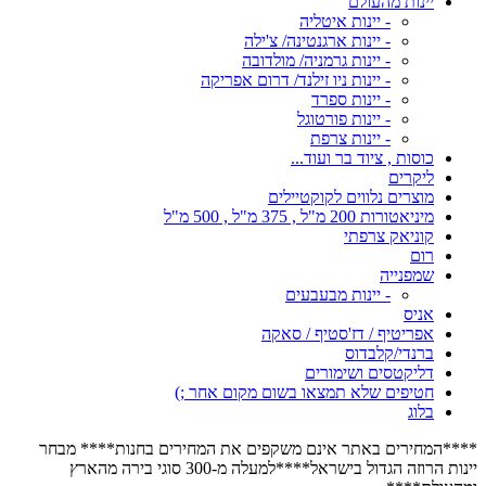
יינות מהעולם
- יינות איטליה
- יינות ארגנטינה/ צ'ילה
- יינות גרמניה/ מולדובה
- יינות ניו זילנד/ דרום אפריקה
- יינות ספרד
- יינות פורטוגל
- יינות צרפת
כוסות , ציוד בר ועוד...
ליקרים
מוצרים נלווים לקוקטיילים
מיניאטורות 200 מ"ל , 375 מ"ל , 500 מ"ל
קוניאק צרפתי
רום
שמפנייה
- יינות מבעבעים
אניס
אפריטיף / דז'סטיף / סאקה
ברנדי/קלבדוס
דליקטסים ושימורים
חטיפים שלא תמצאו בשום מקום אחר ;)
בלוג
****המחירים באתר אינם משקפים את המחירים בחנות**** מבחר
יינות הרוזה הגדול בישראל****למעלה מ-300 סוגי בירה מהארץ