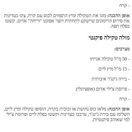
- קרח
אופן ההכנה:
מזגו את הטקילה ומיץ התפוזים לכוס עם קרח, צקו בעדינות
את סירופ הרימונים שיישקע לתחתית ויוצר אפקט "זריחה" אדום. קשטו
בפלח תפוז.
מולה טקילה פיקנטי
מצרכים:
- 50 מ"ל טקילה אנייחו
- 15 מ"ל מיץ ליים
- בירה ג'ינג'ר איכותית
- פרוסת צ'ילי אדום (אופציונלי)
- קרח
אופן ההכנה:
מלאו כוס נחושת או זכוכית בקרח, הוסיפו טקילה ומיץ ליים,
השלימו עם בירת ג'ינג'ר, ערבבו בעדינות וקשטו בפלח ליים ופרוסת צ'ילי
למי שאוהב פיקנטיות.