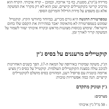
מדידה (ג'יגר), מסננת, כף בר ארוכה, וכמובן – קרח איכותי. הקרח הוא
מרכיב קריטי בקוקטיילים קייציים, שכן הוא לא רק מקרר את המשקה
אלא גם משפיע על מידת הדילול והמרקם הסופי.
טמפרטורת ההגשה
היא גורם מכריע, במיוחד בחודשי הקיץ. קוקטייל
שמוגש בטמפרטורה לא מתאימה יאבד במהירות את הקסם שלו בחום
הישראלי. שימוש בכוסות מצוננות מראש ובקרח איכותי יעזור לשמור על
המשקה קריר לאורך זמן.
קוקטיילים מרעננים על בסיס ג'ין
הג'ין, משקה שמקורו באירופה של המאה ה-17, הפך בשנים האחרונות
לכוכב עולה בסצנת הקוקטיילים העולמית. קוקטייל על בסיס ג'ין מציע
ארומה בוטנית עם פרופיל רענן, המהווים בסיס מושלם לקוקטיילים
קייציים. הנה כמה אפשרויות טובות:
ג'ין וטוניק מתקדם
מצרכים:
- 50 מ"ל ג'ין איכותי