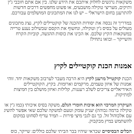
משקאות נרגשים לחלוק איתכם את הידע שלנו. בין אם אתם חובבי ג'ין
ותיקים, מעריצי טקילה מושבעים, או פשוט מחפשים דרכים חדשות
להתרענן בחום הישראלי – יש לנו את המתכונים המושלמים עבורכם.
במדריך זה נכסה את יסודות ההכנה של קוקטיילים לקיץ, נציג מתכונים
מעולים על בסיס ג'ין וטקילה, ונחשוף את הקסם שבשילוב נענע טרייה
במשקאות הקיץ שלכם. אז הכינו את כוסות ההגשה, קוביות הקרח
והשייקר – ובואו נתחיל!
אמנות הכנת קוקטיילים לקיץ
הכנת
קוקטייל מרענן לקיץ
היא הרבה מעבר לערבוב משקאות יחד. זוהי
אמנות של איזון טעמים, מרקמים וארומות. בקיץ, הקוקטיילים
האידיאליים צריכים לשלב רעננות, קלילות ואיזון מושלם בין חמיצות
למתיקות.
העיקרון המרכזי הוא איכות חומרי הגלם.
משקה בסיס איכותי (כמו ג'ין או
טקילה ברמה גבוהה) יעניק עומק וטעם למשקה שלכם שאי אפשר להשיג
עם אלכוהול זול. כך גם לגבי מיצי פירות – תמיד עדיף לסחוט במקום
להשתמש במיץ מבקבוק.
הכלים הבסיסיים
שכדאי שיהיו בבר הביתי שלכם כוללים: שייקר, כוס