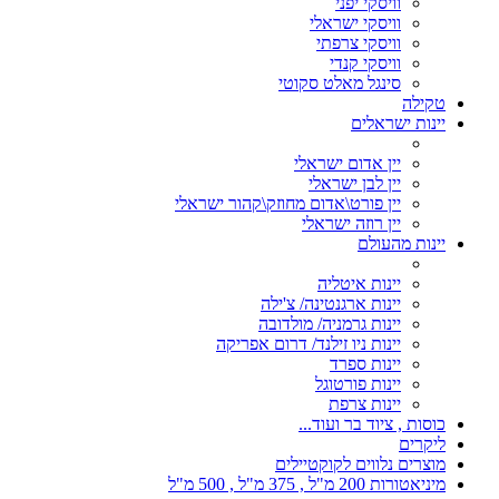
וויסקי יפני
וויסקי ישראלי
וויסקי צרפתי
וויסקי קנדי
סינגל מאלט סקוטי
טקילה
יינות ישראלים
יין אדום ישראלי
יין לבן ישראלי
יין פורט\אדום מחוזק\קהור ישראלי
יין רוזה ישראלי
יינות מהעולם
יינות איטליה
יינות ארגנטינה/ צ'ילה
יינות גרמניה/ מולדובה
יינות ניו זילנד/ דרום אפריקה
יינות ספרד
יינות פורטוגל
יינות צרפת
כוסות , ציוד בר ועוד...
ליקרים
מוצרים נלווים לקוקטיילים
מיניאטורות 200 מ"ל , 375 מ"ל , 500 מ"ל