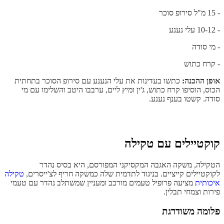
- 15 מ"ל סירופ סוכר
- 10-12 עלי נענע
- מי סודה
- קרח כתוש
אופן ההכנה:
כתשו בעדינות את עלי הנענע עם סירופ הסוכר בתחתית
הכוס, הוסיפו קרח כתוש, ג'ין ומיץ ליים, ערבבו היטב והשלימו עם מי
סודה. קשטו בענף נענע.
קוקטיילים עם טקילה
הטקילה, משקה האגבה המקסיקני המפורסם, היא בסיס נהדר
לקוקטיילים קייציים. בניגוד לתדמית שלה כמשקה חריף לצ'ייסרים,
טקילה
איכותית
מציעה פרופיל טעמים מורכב ומעניין שמשתלב נהדר עם טעמי
פירות וצמחי תבלין.
פלומה משודרגת