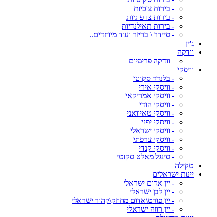
- בירות צ'כיות
- בירות צרפתיות
- בירות תאילנדיות
- סיידר \ בריזר ועוד מיוחדים..
ג'ין
וודקה
- וודקה פרימיום
וויסקי
- בלנדד סקוטי
- וויסקי אירי
- וויסקי אמריקאי
- וויסקי הודי
- וויסקי טאיוואני
- וויסקי יפני
- וויסקי ישראלי
- וויסקי צרפתי
- וויסקי קנדי
- סינגל מאלט סקוטי
טקילה
יינות ישראלים
- יין אדום ישראלי
- יין לבן ישראלי
- יין פורט\אדום מחוזק\קהור ישראלי
- יין רוזה ישראלי