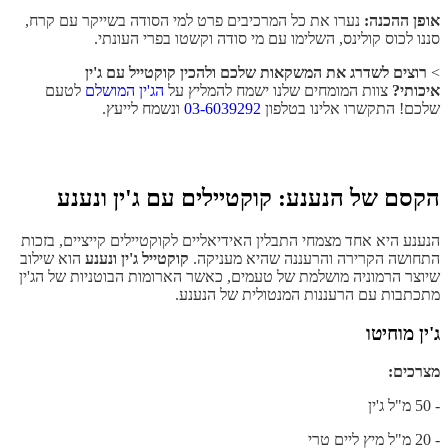
אופן ההכנה:
נערו את כל המרכיבים פרט למי הסודה בשייקר עם קרח,
סננו לכוס קולינס, השלימו עם מי סודה וקשטו בפרי העונתי.
>
רוצים לשדרג את המשקאות שלכם ולהכין קוקטייל עם ג'ין
איכותי?
צוות המומחים שלנו ישמח להמליץ על
הג'ין המושלם
לטעם
שלכם! התקשרו אלינו בטלפון
03-6039292
ונשמח לייעץ.
הקסם של הנענע: קוקטיילים עם ג'ין ונענע
הנענע היא אחד מצמחי התבלין האידיאליים לקוקטיילים קייציים, בזכות
התחושה הקרירה והרעננה שהיא מעניקה.
קוקטייל ג'ין ונענע
הוא שילוב
שיוצר הרמוניה מושלמת של טעמים, כאשר הארומות הבוטניות של הג'ין
מתכתבות עם הרעננות המנטולית של הנענע.
ג'ין מוחיטו
מצרכים:
- 50 מ"ל ג'ין
- 20 מ"ל מיץ ליים טרי