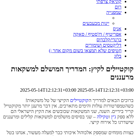
קוניאק צרפתי
רום
שמפנייה
יינות מבעבעים
אניס
אפריטיף / דז'סטיף / סאקה
ברנדי/קלבדוס
דליקטסים ושימורים
חטיפים שלא תמצאו בשום מקום אחר ;)
בלוג
קוקטיילים לקיץ: המדריך המושלם למשקאות
מרעננים
2025-05-14T12:12:31+03:00
2025-05-14T12:12:31+03:00
ברוכים הבאים למדריך ה
קוקטיילים
הקייצי של טל משקאות!
כשהטמפרטורות עולות והימים מתארכים, אין דבר מרענן יותר מקוקטייל
קריר בידיים. השנה, שני המשקאות שכובשים את הקיץ הישראלי הם
ללא ספק
ג'ין
ו
טקילה
– שני בסיסים מושלמים למשקאות קלילים ומרעננים
שישדרגו כל אירוח קייצי.
כצוות מומחים שמספק אלכוהול איכותי כבר למעלה מעשור, אנחנו בטל