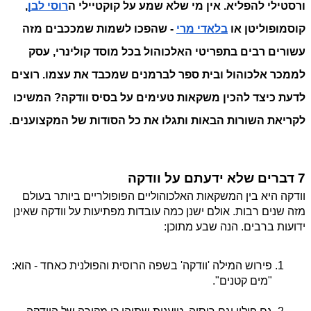
ורסטילי להפליא. אין מי שלא שמע על קוקטיילי ה
רוסי לבן
, 
קוסמופוליטן או 
בלאדי מרי
 - 
שהפכו לשמות שמככבים מזה 
עשורים רבים בתפריטי האלכוהול בכל מוסד קולינרי, עסק 
לממכר אלכוהול ובית ספר לברמנים שמכבד את עצמו. רוצים 
לדעת כיצד להכין משקאות טעימים על בסיס וודקה? המשיכו 
לקריאת השורות הבאות ותגלו את כל הסודות של המקצוענים.
7 דברים שלא ידעתם על וודקה
וודקה היא בין המשקאות האלכוהוליים הפופולריים ביותר בעולם 
מזה שנים רבות. אולם ישנן כמה עובדות מפתיעות על וודקה שאינן 
ידועות ברבים. הנה שבע מתוכן:
פירוש המילה 'וודקה' בשפה הרוסית והפולנית כאחד - הוא: 
"מים קטנים".