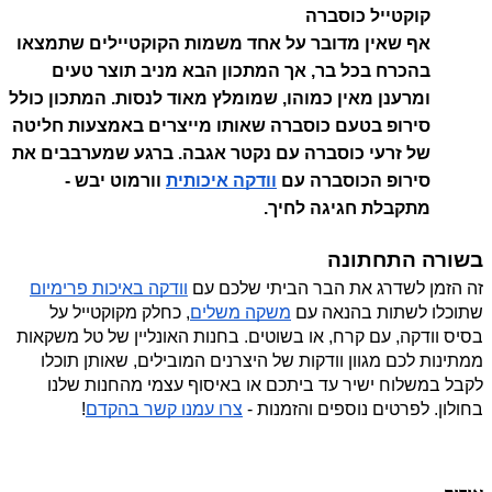
קוקטייל כוסברה
אף שאין מדובר על אחד משמות הקוקטיילים שתמצאו 
בהכרח בכל בר, אך המתכון הבא מניב תוצר טעים 
ומרענן מאין כמוהו, שמומלץ מאוד לנסות. המתכון כולל 
סירופ בטעם כוסברה שאותו מייצרים באמצעות חליטה 
של זרעי כוסברה עם נקטר אגבה. ברגע שמערבבים את 
סירופ הכוסברה עם 
וודקה איכותית
 וורמוט יבש - 
מתקבלת חגיגה לחיך.
בשורה התחתונה
זה הזמן לשדרג את הבר הביתי שלכם עם 
וודקה באיכות פרימיום
שתוכלו לשתות בהנאה עם 
משקה משלים
, כחלק מקוקטייל על 
בסיס וודקה, עם קרח, או בשוטים.
בחנות האונליין של טל משקאות 
ממתינות לכם מגוון וודקות של היצרנים המובילים, שאותן תוכלו 
לקבל במשלוח ישיר עד ביתכם או באיסוף עצמי מהחנות שלנו 
בחולון. לפרטים נוספים והזמנות - 
צרו עמנו קשר בהקדם
!