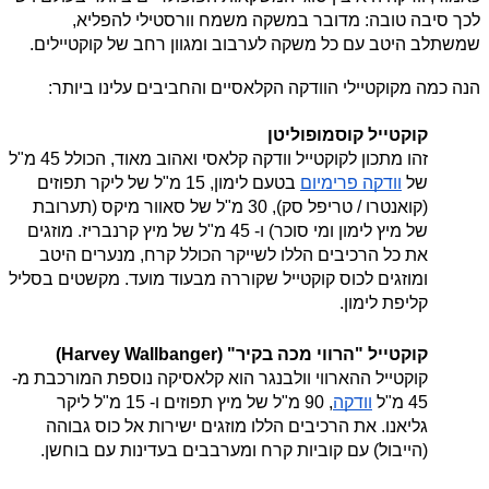
לכך סיבה טובה: מדובר במשקה משמח וורסטילי להפליא, 
שמשתלב היטב עם כל משקה לערבוב ומגוון רחב של קוקטיילים.
הנה כמה מקוקטיילי הוודקה הקלאסיים והחביבים עלינו ביותר:
קוקטייל קוסמופוליטן
זהו מתכון לקוקטייל וודקה קלאסי ואהוב מאוד, הכולל 45 מ"ל 
של 
וודקה פרימיום
 בטעם לימון, 15 מ"ל של ליקר תפוזים 
(קואנטרו / טריפל סק), 30 מ"ל של סאוור מיקס (תערובת 
של מיץ לימון ומי סוכר) ו- 45 מ"ל של מיץ קרנבריז. מוזגים 
את כל הרכיבים הללו לשייקר הכולל קרח, מנערים היטב 
ומוזגים לכוס קוקטייל שקוררה מבעוד מועד. מקשטים בסליל 
קליפת לימון.
קוקטייל "הרווי מכה בקיר" (Harvey Wallbanger)
קוקטייל ההארווי וולבנגר הוא קלאסיקה נוספת המורכבת מ- 
45 מ"ל 
וודקה
, 90 מ"ל של מיץ תפוזים ו- 15 מ"ל ליקר 
גליאנו. את הרכיבים הללו מוזגים ישירות אל כוס גבוהה 
(הייבול) עם קוביות קרח ומערבבים בעדינות עם בוחשן.