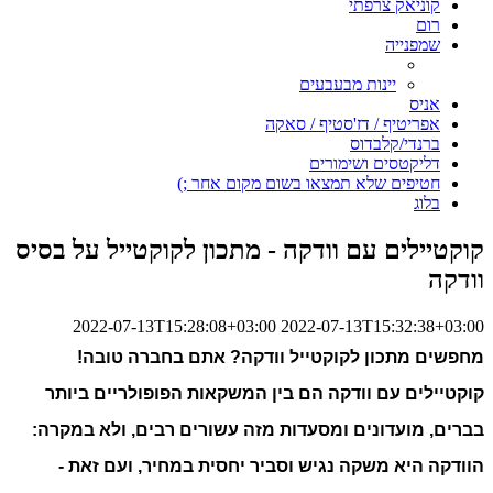
קוניאק צרפתי
רום
שמפנייה
יינות מבעבעים
אניס
אפריטיף / דז'סטיף / סאקה
ברנדי/קלבדוס
דליקטסים ושימורים
חטיפים שלא תמצאו בשום מקום אחר ;)
בלוג
קוקטיילים עם וודקה - מתכון לקוקטייל על בסיס
וודקה
2022-07-13T15:28:08+03:00
2022-07-13T15:32:38+03:00
מחפשים מתכון ל
קוקטייל וודקה? 
אתם בחברה טובה! 
קוקטיילים עם וודקה 
הם בין המשקאות הפופולריים ביותר 
בברים, מועדונים ומסעדות מזה עשורים רבים, ולא במקרה: 
הוודקה היא משקה נגיש וסביר יחסית במחיר, ועם זאת - 