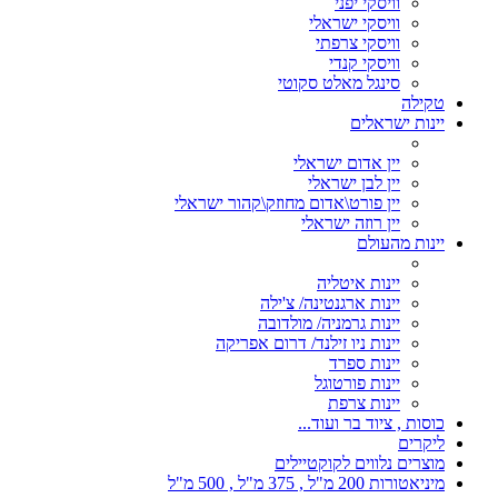
וויסקי יפני
וויסקי ישראלי
וויסקי צרפתי
וויסקי קנדי
סינגל מאלט סקוטי
טקילה
יינות ישראלים
יין אדום ישראלי
יין לבן ישראלי
יין פורט\אדום מחוזק\קהור ישראלי
יין רוזה ישראלי
יינות מהעולם
יינות איטליה
יינות ארגנטינה/ צ'ילה
יינות גרמניה/ מולדובה
יינות ניו זילנד/ דרום אפריקה
יינות ספרד
יינות פורטוגל
יינות צרפת
כוסות , ציוד בר ועוד...
ליקרים
מוצרים נלווים לקוקטיילים
מיניאטורות 200 מ"ל , 375 מ"ל , 500 מ"ל