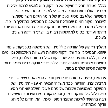
ככלל, מטרת תהליך הזיקוק של הוודקה, היא להגיע לרמת צלילות 
מרבית. אולם טעם הוודקה מושפע לא רק מרמת הזיקוק של 
המשקה, אלא גם מסוגו ואיכותו של חומר הגלם אשר משמש 
לייצורה, מקור המים שבוודקה והשלבים הנוספים בתהליך הייצור. 
השאלה מהו חומר הגלם שממנו תתקבל וודקה באיכות גבוהה יותר 
הייתה ועודנה בסיס למחלוקות רבות בין יצרני הוודקה השונים 
בעולם.
תהליך הזיקוק של הוודקה כולל סינון של המשקה בטכניקות שונות, 
שהוא הבסיס לייצור של וודקות טהורות העשויות מאלכוהול נקי ומים 
בלבד, ללא מזהמים. ככל שהוודקה מכילה פחות רעלנים, היא 
נחשבת איכותית וטהורה יותר, ועל כן יצרני וודקה רבים שומרים על 
שיטות הסינון שלהם בסוד.
עם זאת, השיטה המודרנית לסינון וודקה הנמצאת בשימוש בידי 
מרבית יצרני הוודקה, כבר משלהי המאה ה- 19 - היא סינון של 
המשקה באמצעות שכבות של פחם פעיל. השלב שאחרי הסינון 
הוא דילול של הוודקה במים, וגם למקור המים ואיכותם משמעות 
רבה בהקשר לאיכות התוצר הסופי וטעמו, המייחדים כל מותג 
וודקה ממתחריו.