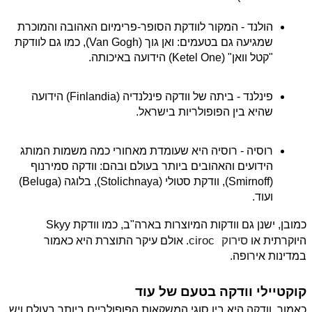
הולנד - המקור לוודקת הסופר-פרימיום האהובה והמוכרת 
שמגיעה גם בטעמים: ואן גוך (Van Gogh), כמו גם לוודקת 
"קטל וואן" (Ketel One) הידועה באיכותה.
פינלנד - ביתה של וודקה פינלנדיה (Finlandia) הידועה 
שהיא בין הפופולריות בישראל.
רוסיה - רוסיה היא שעומדת מאחורי כמה משמות המותג 
הידועים והאהובים ביותר בעולם ובהם: וודקה סמירנוף 
(Smirnoff), וודקת סטולי (Stolichnaya), בלוגה (Beluga) 
ועוד.
כמובן, ישנן גם וודקות המיוצרות בארה"ב, כמו וודקת Skyy 
סירוק  ciroc
היוקרתית או 
. אולם עיקר התוצרת היא כאמור 
במדינות אירופה.
קוקטיילי וודקה בטעם של עוד 
כאמור, וודקה היא בין סוגי המשקאות הפופולריים ביותר בעולם ויש 