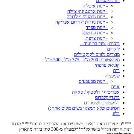
יינות מהעולם
- יינות איטליה
- יינות ארגנטינה/ צ'ילה
- יינות גרמניה/ מולדובה
- יינות ניו זילנד/ דרום אפריקה
- יינות ספרד
- יינות פורטוגל
- יינות צרפת
כוסות , ציוד בר ועוד...
ליקרים
מוצרים נלווים לקוקטיילים
מיניאטורות 200 מ"ל , 375 מ"ל , 500 מ"ל
קוניאק צרפתי
רום
שמפנייה
- יינות מבעבעים
אניס
אפריטיף / דז'סטיף / סאקה
ברנדי/קלבדוס
דליקטסים ושימורים
חטיפים שלא תמצאו בשום מקום אחר ;)
בלוג
****המחירים באתר אינם משקפים את המחירים בחנות**** מבחר
יינות הרוזה הגדול בישראל****למעלה מ-300 סוגי בירה מהארץ