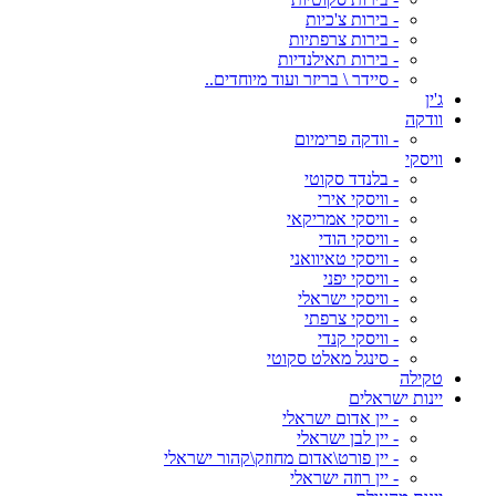
- בירות צ'כיות
- בירות צרפתיות
- בירות תאילנדיות
- סיידר \ בריזר ועוד מיוחדים..
ג'ין
וודקה
- וודקה פרימיום
וויסקי
- בלנדד סקוטי
- וויסקי אירי
- וויסקי אמריקאי
- וויסקי הודי
- וויסקי טאיוואני
- וויסקי יפני
- וויסקי ישראלי
- וויסקי צרפתי
- וויסקי קנדי
- סינגל מאלט סקוטי
טקילה
יינות ישראלים
- יין אדום ישראלי
- יין לבן ישראלי
- יין פורט\אדום מחוזק\קהור ישראלי
- יין רוזה ישראלי