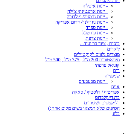
יינות מהעולם
- יינות איטליה
- יינות ארגנטינה/ צ'ילה
- יינות גרמניה/ מולדובה
- יינות ניו זילנד/ דרום אפריקה
- יינות ספרד
- יינות פורטוגל
- יינות צרפת
כוסות , ציוד בר ועוד...
ליקרים
מוצרים נלווים לקוקטיילים
מיניאטורות 200 מ"ל , 375 מ"ל , 500 מ"ל
קוניאק צרפתי
רום
שמפנייה
- יינות מבעבעים
אניס
אפריטיף / דז'סטיף / סאקה
ברנדי/קלבדוס
דליקטסים ושימורים
חטיפים שלא תמצאו בשום מקום אחר ;)
בלוג