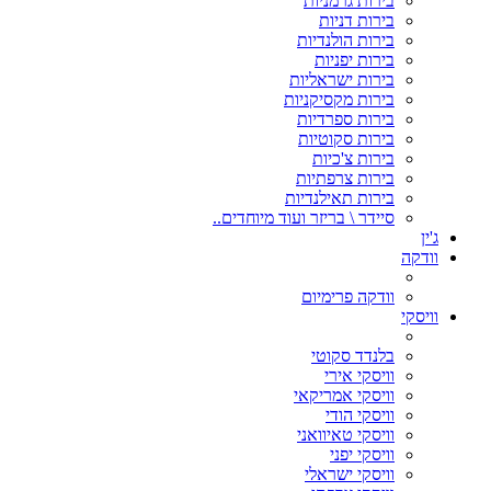
בירות גרמניות
בירות דניות
בירות הולנדיות
בירות יפניות
בירות ישראליות
בירות מקסיקניות
בירות ספרדיות
בירות סקוטיות
בירות צ'כיות
בירות צרפתיות
בירות תאילנדיות
סיידר \ בריזר ועוד מיוחדים..
ג'ין
וודקה
וודקה פרימיום
וויסקי
בלנדד סקוטי
וויסקי אירי
וויסקי אמריקאי
וויסקי הודי
וויסקי טאיוואני
וויסקי יפני
וויסקי ישראלי