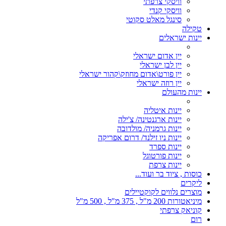
וויסקי צרפתי
וויסקי קנדי
סינגל מאלט סקוטי
טקילה
יינות ישראלים
יין אדום ישראלי
יין לבן ישראלי
יין פורט\אדום מחוזק\קהור ישראלי
יין רוזה ישראלי
יינות מהעולם
יינות איטליה
יינות ארגנטינה/ צ'ילה
יינות גרמניה/ מולדובה
יינות ניו זילנד/ דרום אפריקה
יינות ספרד
יינות פורטוגל
יינות צרפת
כוסות , ציוד בר ועוד...
ליקרים
מוצרים נלווים לקוקטיילים
מיניאטורות 200 מ"ל , 375 מ"ל , 500 מ"ל
קוניאק צרפתי
רום