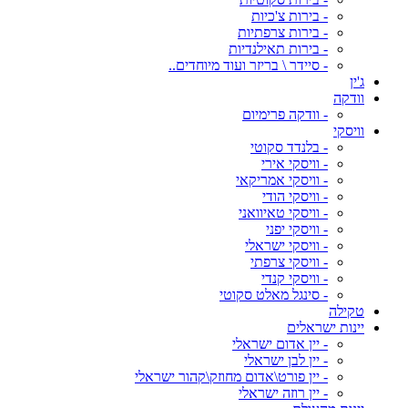
- בירות צ'כיות
- בירות צרפתיות
- בירות תאילנדיות
- סיידר \ בריזר ועוד מיוחדים..
ג'ין
וודקה
- וודקה פרימיום
וויסקי
- בלנדד סקוטי
- וויסקי אירי
- וויסקי אמריקאי
- וויסקי הודי
- וויסקי טאיוואני
- וויסקי יפני
- וויסקי ישראלי
- וויסקי צרפתי
- וויסקי קנדי
- סינגל מאלט סקוטי
טקילה
יינות ישראלים
- יין אדום ישראלי
- יין לבן ישראלי
- יין פורט\אדום מחוזק\קהור ישראלי
- יין רוזה ישראלי