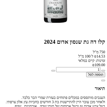
קלו דה גת שנסון אדום 2024
750 מ"ל
₪14.53 ל 100 מ"ל
זמינות: קיים במלאי
₪109.00
הוספה לסל
תיאור
הענבים מותססים במכלים פתוחים בעזרת שמרי הבר בלבד.
ולאחר מכן עובר היין להתיישנות בת 3 חודשים בחביות עץ אלון צרפתי.
בעל צבע אדום עז ובעל ארומות של תותי שדה , אוכמניות , שזיף