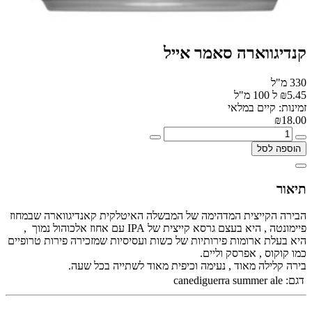
קנדיגווארה סאמר אייל
330 מ"ל
₪5.45 ל 100 מ"ל
זמינות: קיים במלאי
₪18.00
הוספה לסל
תיאור
הבירה הקייצית המדהימה של המבשלה האיטלקית קאנדיגווארה שבמחוז
פיימונטה , היא בעצם גרסא קייצית של IPA עם אחוז אלכוהול נמוך ,
היא בעלת ארומות פירותיות של כשות ועסיסיות שמזכירה פירות טרופיים
כמו קוקוס , אפרסק וליים.
בירה קלילה מאוד , נעימה וכיפית מאוד לשתייה בכל שעה.
דגם:
canediguerra summer ale