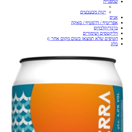
שמפנייה
יינות מבעבעים
אניס
אפריטיף / דז'סטיף / סאקה
ברנדי/קלבדוס
דליקטסים ושימורים
חטיפים שלא תמצאו בשום מקום אחר ;)
בלוג