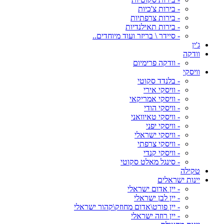
- בירות צ'כיות
- בירות צרפתיות
- בירות תאילנדיות
- סיידר \ בריזר ועוד מיוחדים..
ג'ין
וודקה
- וודקה פרימיום
וויסקי
- בלנדד סקוטי
- וויסקי אירי
- וויסקי אמריקאי
- וויסקי הודי
- וויסקי טאיוואני
- וויסקי יפני
- וויסקי ישראלי
- וויסקי צרפתי
- וויסקי קנדי
- סינגל מאלט סקוטי
טקילה
יינות ישראלים
- יין אדום ישראלי
- יין לבן ישראלי
- יין פורט\אדום מחוזק\קהור ישראלי
- יין רוזה ישראלי