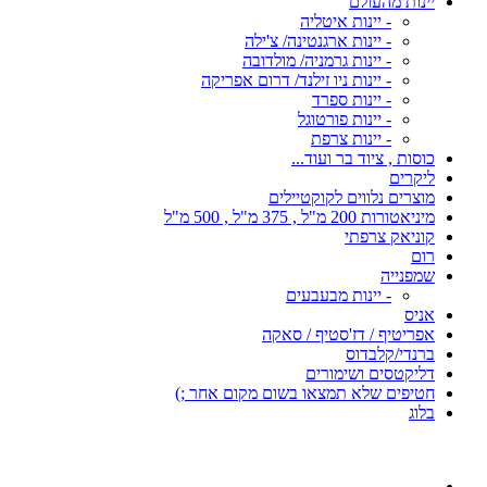
יינות מהעולם
- יינות איטליה
- יינות ארגנטינה/ צ'ילה
- יינות גרמניה/ מולדובה
- יינות ניו זילנד/ דרום אפריקה
- יינות ספרד
- יינות פורטוגל
- יינות צרפת
כוסות , ציוד בר ועוד...
ליקרים
מוצרים נלווים לקוקטיילים
מיניאטורות 200 מ"ל , 375 מ"ל , 500 מ"ל
קוניאק צרפתי
רום
שמפנייה
- יינות מבעבעים
אניס
אפריטיף / דז'סטיף / סאקה
ברנדי/קלבדוס
דליקטסים ושימורים
חטיפים שלא תמצאו בשום מקום אחר ;)
בלוג