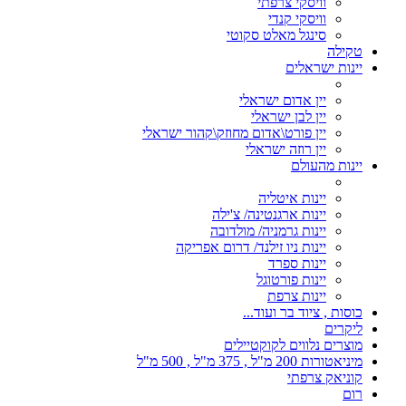
וויסקי צרפתי
וויסקי קנדי
סינגל מאלט סקוטי
טקילה
יינות ישראלים
יין אדום ישראלי
יין לבן ישראלי
יין פורט\אדום מחוזק\קהור ישראלי
יין רוזה ישראלי
יינות מהעולם
יינות איטליה
יינות ארגנטינה/ צ'ילה
יינות גרמניה/ מולדובה
יינות ניו זילנד/ דרום אפריקה
יינות ספרד
יינות פורטוגל
יינות צרפת
כוסות , ציוד בר ועוד...
ליקרים
מוצרים נלווים לקוקטיילים
מיניאטורות 200 מ"ל , 375 מ"ל , 500 מ"ל
קוניאק צרפתי
רום