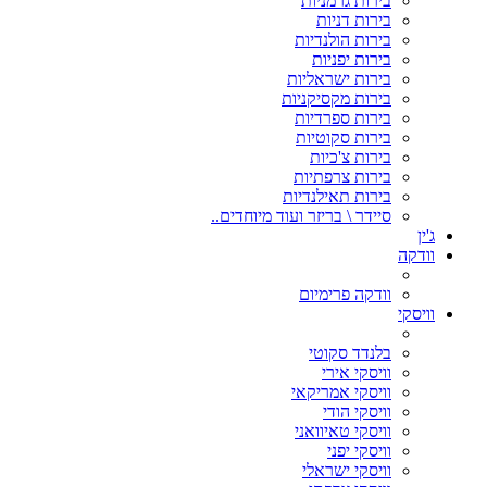
בירות גרמניות
בירות דניות
בירות הולנדיות
בירות יפניות
בירות ישראליות
בירות מקסיקניות
בירות ספרדיות
בירות סקוטיות
בירות צ'כיות
בירות צרפתיות
בירות תאילנדיות
סיידר \ בריזר ועוד מיוחדים..
ג'ין
וודקה
וודקה פרימיום
וויסקי
בלנדד סקוטי
וויסקי אירי
וויסקי אמריקאי
וויסקי הודי
וויסקי טאיוואני
וויסקי יפני
וויסקי ישראלי