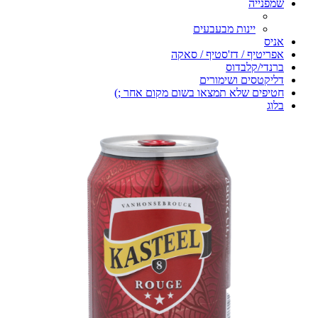
שמפנייה
יינות מבעבעים
אניס
אפריטיף / דז'סטיף / סאקה
ברנדי/קלבדוס
דליקטסים ושימורים
חטיפים שלא תמצאו בשום מקום אחר ;)
בלוג