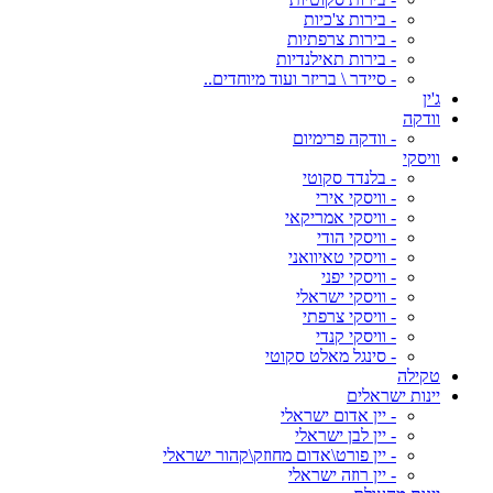
- בירות צ'כיות
- בירות צרפתיות
- בירות תאילנדיות
- סיידר \ בריזר ועוד מיוחדים..
ג'ין
וודקה
- וודקה פרימיום
וויסקי
- בלנדד סקוטי
- וויסקי אירי
- וויסקי אמריקאי
- וויסקי הודי
- וויסקי טאיוואני
- וויסקי יפני
- וויסקי ישראלי
- וויסקי צרפתי
- וויסקי קנדי
- סינגל מאלט סקוטי
טקילה
יינות ישראלים
- יין אדום ישראלי
- יין לבן ישראלי
- יין פורט\אדום מחוזק\קהור ישראלי
- יין רוזה ישראלי