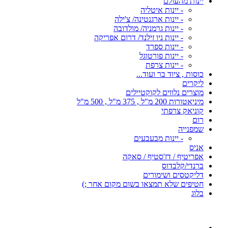
יינות מהעולם
- יינות איטליה
- יינות ארגנטינה/ צ'ילה
- יינות גרמניה/ מולדובה
- יינות ניו זילנד/ דרום אפריקה
- יינות ספרד
- יינות פורטוגל
- יינות צרפת
כוסות , ציוד בר ועוד...
ליקרים
מוצרים נלווים לקוקטיילים
מיניאטורות 200 מ"ל , 375 מ"ל , 500 מ"ל
קוניאק צרפתי
רום
שמפנייה
- יינות מבעבעים
אניס
אפריטיף / דז'סטיף / סאקה
ברנדי/קלבדוס
דליקטסים ושימורים
חטיפים שלא תמצאו בשום מקום אחר ;)
בלוג