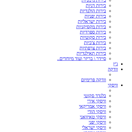
בירות גרמניות
בירות דניות
בירות הולנדיות
בירות יפניות
בירות ישראליות
בירות מקסיקניות
בירות ספרדיות
בירות סקוטיות
בירות צ'כיות
בירות צרפתיות
בירות תאילנדיות
סיידר \ בריזר ועוד מיוחדים..
ג'ין
וודקה
וודקה פרימיום
וויסקי
בלנדד סקוטי
וויסקי אירי
וויסקי אמריקאי
וויסקי הודי
וויסקי טאיוואני
וויסקי יפני
וויסקי ישראלי