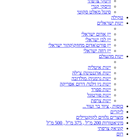
וויסקי צרפתי
וויסקי קנדי
סינגל מאלט סקוטי
טקילה
יינות ישראלים
יין אדום ישראלי
יין לבן ישראלי
יין פורט\אדום מחוזק\קהור ישראלי
יין רוזה ישראלי
יינות מהעולם
יינות איטליה
יינות ארגנטינה/ צ'ילה
יינות גרמניה/ מולדובה
יינות ניו זילנד/ דרום אפריקה
יינות ספרד
יינות פורטוגל
יינות צרפת
כוסות , ציוד בר ועוד...
ליקרים
מוצרים נלווים לקוקטיילים
מיניאטורות 200 מ"ל , 375 מ"ל , 500 מ"ל
קוניאק צרפתי
רום