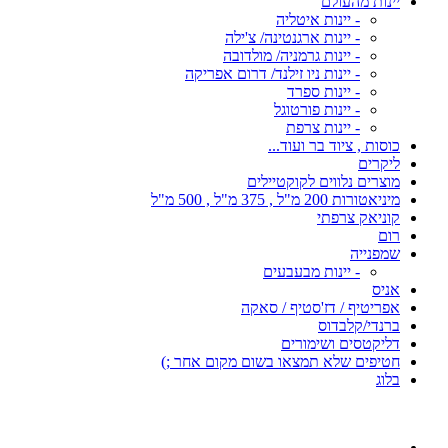
יינות מהעולם
- יינות איטליה
- יינות ארגנטינה/ צ'ילה
- יינות גרמניה/ מולדובה
- יינות ניו זילנד/ דרום אפריקה
- יינות ספרד
- יינות פורטוגל
- יינות צרפת
כוסות , ציוד בר ועוד...
ליקרים
מוצרים נלווים לקוקטיילים
מיניאטורות 200 מ"ל , 375 מ"ל , 500 מ"ל
קוניאק צרפתי
רום
שמפנייה
- יינות מבעבעים
אניס
אפריטיף / דז'סטיף / סאקה
ברנדי/קלבדוס
דליקטסים ושימורים
חטיפים שלא תמצאו בשום מקום אחר ;)
בלוג