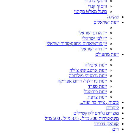
וויסקי צרפתי
וויסקי קנדי
סינגל מאלט סקוטי
טקילה
יינות ישראלים
יין אדום ישראלי
יין לבן ישראלי
יין פורט\אדום מחוזק\קהור ישראלי
יין רוזה ישראלי
יינות מהעולם
יינות איטליה
יינות ארגנטינה/ צ'ילה
יינות גרמניה/ מולדובה
יינות ניו זילנד/ דרום אפריקה
יינות ספרד
יינות פורטוגל
יינות צרפת
כוסות , ציוד בר ועוד...
ליקרים
מוצרים נלווים לקוקטיילים
מיניאטורות 200 מ"ל , 375 מ"ל , 500 מ"ל
קוניאק צרפתי
רום