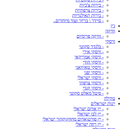
- בירות צ'כיות
- בירות צרפתיות
- בירות תאילנדיות
- סיידר \ בריזר ועוד מיוחדים..
ג'ין
וודקה
- וודקה פרימיום
וויסקי
- בלנדד סקוטי
- וויסקי אירי
- וויסקי אמריקאי
- וויסקי הודי
- וויסקי טאיוואני
- וויסקי יפני
- וויסקי ישראלי
- וויסקי צרפתי
- וויסקי קנדי
- סינגל מאלט סקוטי
טקילה
יינות ישראלים
- יין אדום ישראלי
- יין לבן ישראלי
- יין פורט\אדום מחוזק\קהור ישראלי
- יין רוזה ישראלי