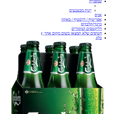
שמפנייה
יינות מבעבעים
אניס
אפריטיף / דז'סטיף / סאקה
ברנדי/קלבדוס
דליקטסים ושימורים
חטיפים שלא תמצאו בשום מקום אחר ;)
בלוג