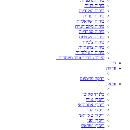
בירות גרמניות
בירות דניות
בירות הולנדיות
בירות יפניות
בירות ישראליות
בירות מקסיקניות
בירות ספרדיות
בירות סקוטיות
בירות צ'כיות
בירות צרפתיות
בירות תאילנדיות
סיידר \ בריזר ועוד מיוחדים..
ג'ין
וודקה
וודקה פרימיום
וויסקי
בלנדד סקוטי
וויסקי אירי
וויסקי אמריקאי
וויסקי הודי
וויסקי טאיוואני
וויסקי יפני
וויסקי ישראלי