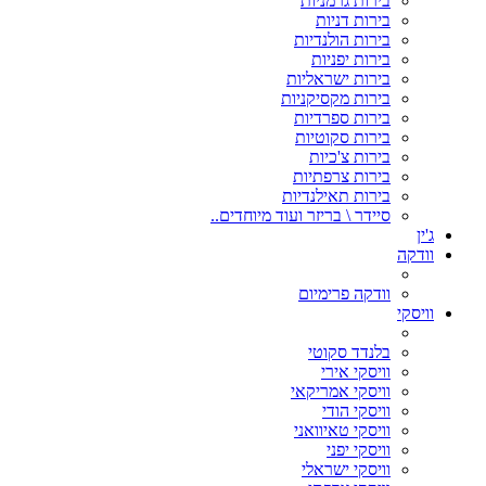
בירות גרמניות
בירות דניות
בירות הולנדיות
בירות יפניות
בירות ישראליות
בירות מקסיקניות
בירות ספרדיות
בירות סקוטיות
בירות צ'כיות
בירות צרפתיות
בירות תאילנדיות
סיידר \ בריזר ועוד מיוחדים..
ג'ין
וודקה
וודקה פרימיום
וויסקי
בלנדד סקוטי
וויסקי אירי
וויסקי אמריקאי
וויסקי הודי
וויסקי טאיוואני
וויסקי יפני
וויסקי ישראלי