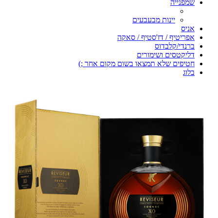
שמפנייה
יינות מבעבעים
אניס
אפריטיף / דז'סטיף / סאקה
ברנדי/קלבדוס
דליקטסים ושימורים
חטיפים שלא תמצאו בשום מקום אחר ;)
בלוג