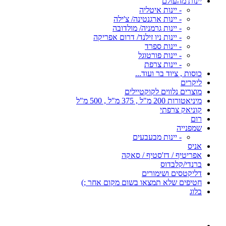
יינות מהעולם
- יינות איטליה
- יינות ארגנטינה/ צ'ילה
- יינות גרמניה/ מולדובה
- יינות ניו זילנד/ דרום אפריקה
- יינות ספרד
- יינות פורטוגל
- יינות צרפת
כוסות , ציוד בר ועוד...
ליקרים
מוצרים נלווים לקוקטיילים
מיניאטורות 200 מ"ל , 375 מ"ל , 500 מ"ל
קוניאק צרפתי
רום
שמפנייה
- יינות מבעבעים
אניס
אפריטיף / דז'סטיף / סאקה
ברנדי/קלבדוס
דליקטסים ושימורים
חטיפים שלא תמצאו בשום מקום אחר ;)
בלוג