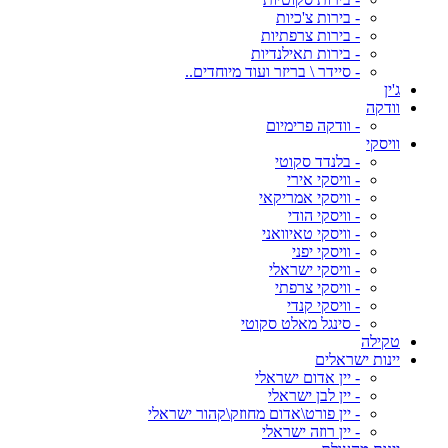
- בירות צ'כיות
- בירות צרפתיות
- בירות תאילנדיות
- סיידר \ בריזר ועוד מיוחדים..
ג'ין
וודקה
- וודקה פרימיום
וויסקי
- בלנדד סקוטי
- וויסקי אירי
- וויסקי אמריקאי
- וויסקי הודי
- וויסקי טאיוואני
- וויסקי יפני
- וויסקי ישראלי
- וויסקי צרפתי
- וויסקי קנדי
- סינגל מאלט סקוטי
טקילה
יינות ישראלים
- יין אדום ישראלי
- יין לבן ישראלי
- יין פורט\אדום מחוזק\קהור ישראלי
- יין רוזה ישראלי