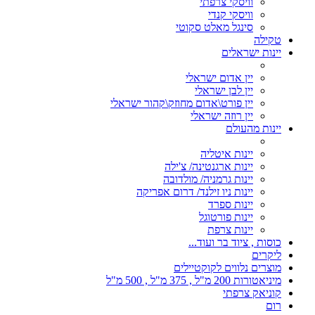
וויסקי צרפתי
וויסקי קנדי
סינגל מאלט סקוטי
טקילה
יינות ישראלים
יין אדום ישראלי
יין לבן ישראלי
יין פורט\אדום מחוזק\קהור ישראלי
יין רוזה ישראלי
יינות מהעולם
יינות איטליה
יינות ארגנטינה/ צ'ילה
יינות גרמניה/ מולדובה
יינות ניו זילנד/ דרום אפריקה
יינות ספרד
יינות פורטוגל
יינות צרפת
כוסות , ציוד בר ועוד...
ליקרים
מוצרים נלווים לקוקטיילים
מיניאטורות 200 מ"ל , 375 מ"ל , 500 מ"ל
קוניאק צרפתי
רום