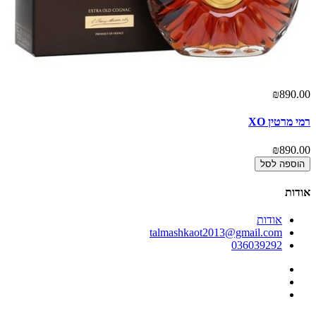
00
₪890.00
רמי מרטין XO
קמ
00
₪890.00
הוספה לסל
אודות
אודות
talmashkaot2013@gmail.com
036039292