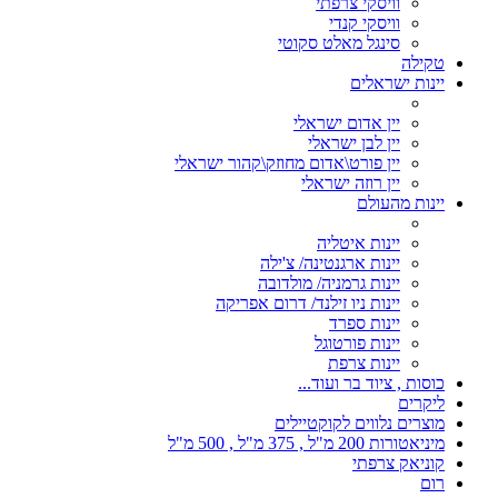
וויסקי צרפתי
וויסקי קנדי
סינגל מאלט סקוטי
טקילה
יינות ישראלים
יין אדום ישראלי
יין לבן ישראלי
יין פורט\אדום מחוזק\קהור ישראלי
יין רוזה ישראלי
יינות מהעולם
יינות איטליה
יינות ארגנטינה/ צ'ילה
יינות גרמניה/ מולדובה
יינות ניו זילנד/ דרום אפריקה
יינות ספרד
יינות פורטוגל
יינות צרפת
כוסות , ציוד בר ועוד...
ליקרים
מוצרים נלווים לקוקטיילים
מיניאטורות 200 מ"ל , 375 מ"ל , 500 מ"ל
קוניאק צרפתי
רום