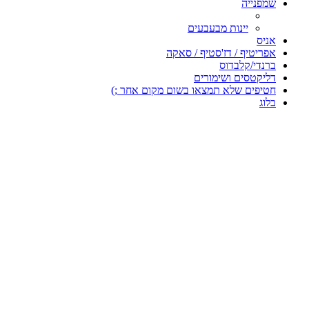
שמפנייה
יינות מבעבעים
אניס
אפריטיף / דז'סטיף / סאקה
ברנדי/קלבדוס
דליקטסים ושימורים
חטיפים שלא תמצאו בשום מקום אחר ;)
בלוג