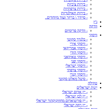
- בירות צ'כיות
- בירות צרפתיות
- בירות תאילנדיות
- סיידר \ בריזר ועוד מיוחדים..
ג'ין
וודקה
- וודקה פרימיום
וויסקי
- בלנדד סקוטי
- וויסקי אירי
- וויסקי אמריקאי
- וויסקי הודי
- וויסקי טאיוואני
- וויסקי יפני
- וויסקי ישראלי
- וויסקי צרפתי
- וויסקי קנדי
- סינגל מאלט סקוטי
טקילה
יינות ישראלים
- יין אדום ישראלי
- יין לבן ישראלי
- יין פורט\אדום מחוזק\קהור ישראלי
- יין רוזה ישראלי