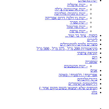
יינות מהעולם
- יינות איטליה
- יינות ארגנטינה/ צ'ילה
- יינות גרמניה/ מולדובה
- יינות ניו זילנד/ דרום אפריקה
- יינות ספרד
- יינות פורטוגל
- יינות צרפת
כוסות , ציוד בר ועוד...
ליקרים
מוצרים נלווים לקוקטיילים
מיניאטורות 200 מ"ל , 375 מ"ל , 500 מ"ל
קוניאק צרפתי
רום
שמפנייה
- יינות מבעבעים
אניס
אפריטיף / דז'סטיף / סאקה
ברנדי/קלבדוס
דליקטסים ושימורים
חטיפים שלא תמצאו בשום מקום אחר ;)
בלוג