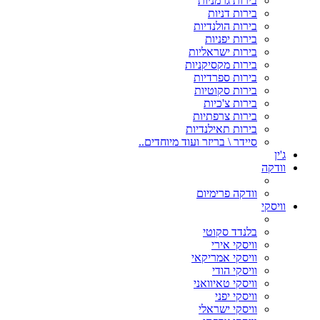
בירות גרמניות
בירות דניות
בירות הולנדיות
בירות יפניות
בירות ישראליות
בירות מקסיקניות
בירות ספרדיות
בירות סקוטיות
בירות צ'כיות
בירות צרפתיות
בירות תאילנדיות
סיידר \ בריזר ועוד מיוחדים..
ג'ין
וודקה
וודקה פרימיום
וויסקי
בלנדד סקוטי
וויסקי אירי
וויסקי אמריקאי
וויסקי הודי
וויסקי טאיוואני
וויסקי יפני
וויסקי ישראלי