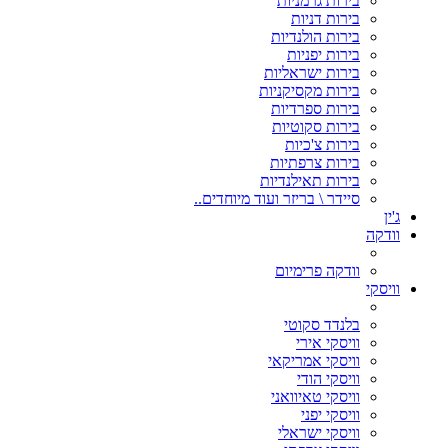
בירות גרמניות
בירות דניות
בירות הולנדיות
בירות יפניות
בירות ישראליות
בירות מקסיקניות
בירות ספרדיות
בירות סקוטיות
בירות צ'כיות
בירות צרפתיות
בירות תאילנדיות
סיידר \ בריזר ועוד מיוחדים..
ג'ין
וודקה
וודקה פרימיום
וויסקי
בלנדד סקוטי
וויסקי אירי
וויסקי אמריקאי
וויסקי הודי
וויסקי טאיוואני
וויסקי יפני
וויסקי ישראלי