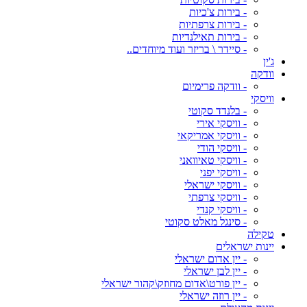
- בירות צ'כיות
- בירות צרפתיות
- בירות תאילנדיות
- סיידר \ בריזר ועוד מיוחדים..
ג'ין
וודקה
- וודקה פרימיום
וויסקי
- בלנדד סקוטי
- וויסקי אירי
- וויסקי אמריקאי
- וויסקי הודי
- וויסקי טאיוואני
- וויסקי יפני
- וויסקי ישראלי
- וויסקי צרפתי
- וויסקי קנדי
- סינגל מאלט סקוטי
טקילה
יינות ישראלים
- יין אדום ישראלי
- יין לבן ישראלי
- יין פורט\אדום מחוזק\קהור ישראלי
- יין רוזה ישראלי