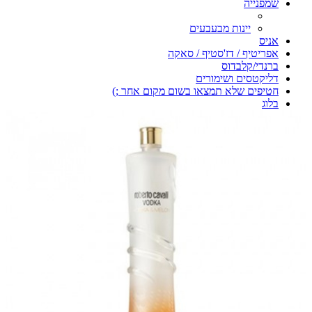
שמפנייה
יינות מבעבעים
אניס
אפריטיף / דז'סטיף / סאקה
ברנדי/קלבדוס
דליקטסים ושימורים
חטיפים שלא תמצאו בשום מקום אחר ;)
בלוג