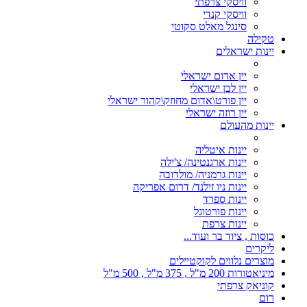
וויסקי צרפתי
וויסקי קנדי
סינגל מאלט סקוטי
טקילה
יינות ישראלים
יין אדום ישראלי
יין לבן ישראלי
יין פורט\אדום מחוזק\קהור ישראלי
יין רוזה ישראלי
יינות מהעולם
יינות איטליה
יינות ארגנטינה/ צ'ילה
יינות גרמניה/ מולדובה
יינות ניו זילנד/ דרום אפריקה
יינות ספרד
יינות פורטוגל
יינות צרפת
כוסות , ציוד בר ועוד...
ליקרים
מוצרים נלווים לקוקטיילים
מיניאטורות 200 מ"ל , 375 מ"ל , 500 מ"ל
קוניאק צרפתי
רום