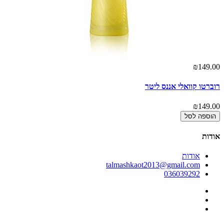
00
₪149.00
רוברטו קוואלי אננס ליטר
רו
00
₪149.00
הוספה לסל
אודות
אודות
talmashkaot2013@gmail.com
036039292