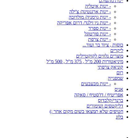
יינות מהעולם
- יינות איטליה
- יינות ארגנטינה/ צ'ילה
- יינות גרמניה/ מולדובה
- יינות ניו זילנד/ דרום אפריקה
- יינות ספרד
- יינות פורטוגל
- יינות צרפת
כוסות , ציוד בר ועוד...
ליקרים
מוצרים נלווים לקוקטיילים
מיניאטורות 200 מ"ל , 375 מ"ל , 500 מ"ל
קוניאק צרפתי
רום
שמפנייה
- יינות מבעבעים
אניס
אפריטיף / דז'סטיף / סאקה
ברנדי/קלבדוס
דליקטסים ושימורים
חטיפים שלא תמצאו בשום מקום אחר ;)
בלוג