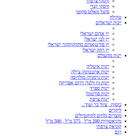
וויסקי צרפתי
וויסקי קנדי
סינגל מאלט סקוטי
טקילה
יינות ישראלים
יין אדום ישראלי
יין לבן ישראלי
יין פורט\אדום מחוזק\קהור ישראלי
יין רוזה ישראלי
יינות מהעולם
יינות איטליה
יינות ארגנטינה/ צ'ילה
יינות גרמניה/ מולדובה
יינות ניו זילנד/ דרום אפריקה
יינות ספרד
יינות פורטוגל
יינות צרפת
כוסות , ציוד בר ועוד...
ליקרים
מוצרים נלווים לקוקטיילים
מיניאטורות 200 מ"ל , 375 מ"ל , 500 מ"ל
קוניאק צרפתי
רום