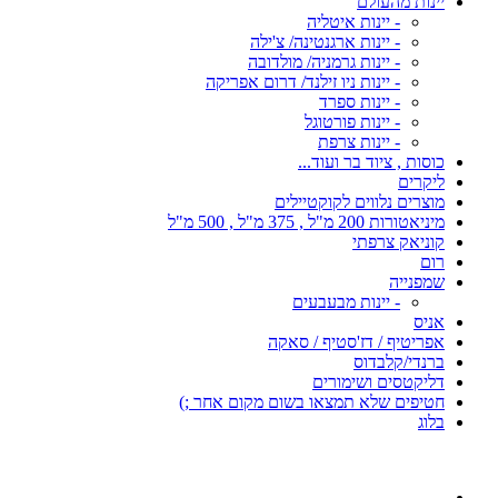
יינות מהעולם
- יינות איטליה
- יינות ארגנטינה/ צ'ילה
- יינות גרמניה/ מולדובה
- יינות ניו זילנד/ דרום אפריקה
- יינות ספרד
- יינות פורטוגל
- יינות צרפת
כוסות , ציוד בר ועוד...
ליקרים
מוצרים נלווים לקוקטיילים
מיניאטורות 200 מ"ל , 375 מ"ל , 500 מ"ל
קוניאק צרפתי
רום
שמפנייה
- יינות מבעבעים
אניס
אפריטיף / דז'סטיף / סאקה
ברנדי/קלבדוס
דליקטסים ושימורים
חטיפים שלא תמצאו בשום מקום אחר ;)
בלוג