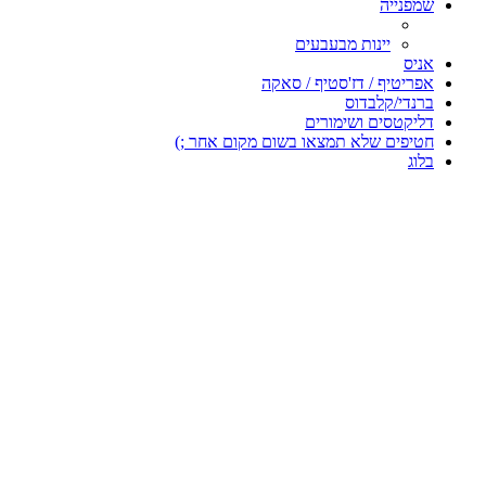
שמפנייה
יינות מבעבעים
אניס
אפריטיף / דז'סטיף / סאקה
ברנדי/קלבדוס
דליקטסים ושימורים
חטיפים שלא תמצאו בשום מקום אחר ;)
בלוג