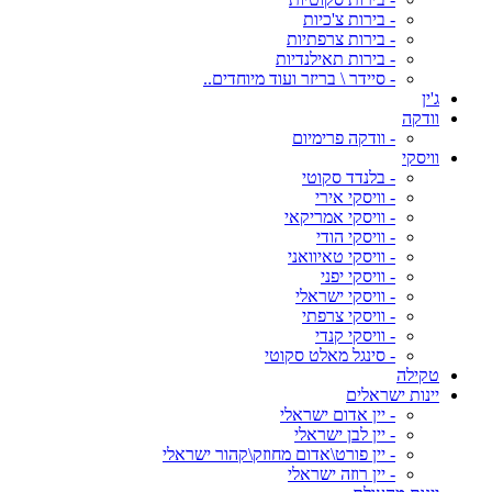
- בירות צ'כיות
- בירות צרפתיות
- בירות תאילנדיות
- סיידר \ בריזר ועוד מיוחדים..
ג'ין
וודקה
- וודקה פרימיום
וויסקי
- בלנדד סקוטי
- וויסקי אירי
- וויסקי אמריקאי
- וויסקי הודי
- וויסקי טאיוואני
- וויסקי יפני
- וויסקי ישראלי
- וויסקי צרפתי
- וויסקי קנדי
- סינגל מאלט סקוטי
טקילה
יינות ישראלים
- יין אדום ישראלי
- יין לבן ישראלי
- יין פורט\אדום מחוזק\קהור ישראלי
- יין רוזה ישראלי