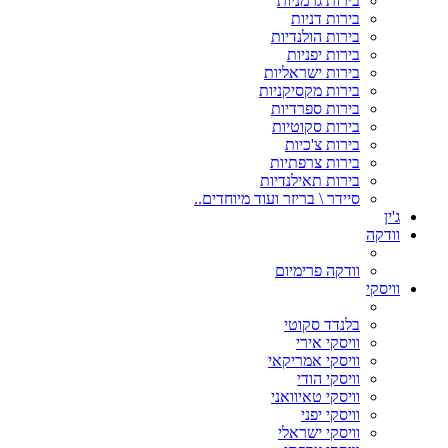
בירות גרמניות
בירות דניות
בירות הולנדיות
בירות יפניות
בירות ישראליות
בירות מקסיקניות
בירות ספרדיות
בירות סקוטיות
בירות צ'כיות
בירות צרפתיות
בירות תאילנדיות
סיידר \ בריזר ועוד מיוחדים..
ג'ין
וודקה
וודקה פרימיום
וויסקי
בלנדד סקוטי
וויסקי אירי
וויסקי אמריקאי
וויסקי הודי
וויסקי טאיוואני
וויסקי יפני
וויסקי ישראלי