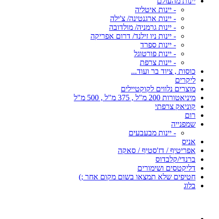
יינות מהעולם
- יינות איטליה
- יינות ארגנטינה/ צ'ילה
- יינות גרמניה/ מולדובה
- יינות ניו זילנד/ דרום אפריקה
- יינות ספרד
- יינות פורטוגל
- יינות צרפת
כוסות , ציוד בר ועוד...
ליקרים
מוצרים נלווים לקוקטיילים
מיניאטורות 200 מ"ל , 375 מ"ל , 500 מ"ל
קוניאק צרפתי
רום
שמפנייה
- יינות מבעבעים
אניס
אפריטיף / דז'סטיף / סאקה
ברנדי/קלבדוס
דליקטסים ושימורים
חטיפים שלא תמצאו בשום מקום אחר ;)
בלוג