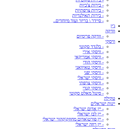
- בירות צ'כיות
- בירות צרפתיות
- בירות תאילנדיות
- סיידר \ בריזר ועוד מיוחדים..
ג'ין
וודקה
- וודקה פרימיום
וויסקי
- בלנדד סקוטי
- וויסקי אירי
- וויסקי אמריקאי
- וויסקי הודי
- וויסקי טאיוואני
- וויסקי יפני
- וויסקי ישראלי
- וויסקי צרפתי
- וויסקי קנדי
- סינגל מאלט סקוטי
טקילה
יינות ישראלים
- יין אדום ישראלי
- יין לבן ישראלי
- יין פורט\אדום מחוזק\קהור ישראלי
- יין רוזה ישראלי