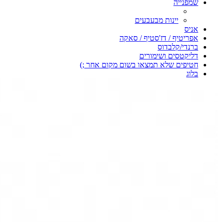
שמפנייה
יינות מבעבעים
אניס
אפריטיף / דז'סטיף / סאקה
ברנדי/קלבדוס
דליקטסים ושימורים
חטיפים שלא תמצאו בשום מקום אחר ;)
בלוג