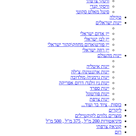
וויסקי צרפתי
וויסקי קנדי
סינגל מאלט סקוטי
טקילה
יינות ישראלים
יין אדום ישראלי
יין לבן ישראלי
יין פורט\אדום מחוזק\קהור ישראלי
יין רוזה ישראלי
יינות מהעולם
יינות איטליה
יינות ארגנטינה/ צ'ילה
יינות גרמניה/ מולדובה
יינות ניו זילנד/ דרום אפריקה
יינות ספרד
יינות פורטוגל
יינות צרפת
כוסות , ציוד בר ועוד...
ליקרים
מוצרים נלווים לקוקטיילים
מיניאטורות 200 מ"ל , 375 מ"ל , 500 מ"ל
קוניאק צרפתי
רום