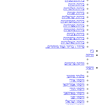
בירות גרמניות
בירות דניות
בירות הולנדיות
בירות יפניות
בירות ישראליות
בירות מקסיקניות
בירות ספרדיות
בירות סקוטיות
בירות צ'כיות
בירות צרפתיות
בירות תאילנדיות
סיידר \ בריזר ועוד מיוחדים..
ג'ין
וודקה
וודקה פרימיום
וויסקי
בלנדד סקוטי
וויסקי אירי
וויסקי אמריקאי
וויסקי הודי
וויסקי טאיוואני
וויסקי יפני
וויסקי ישראלי