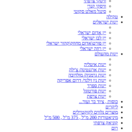
וויסקי צרפתי
וויסקי קנדי
סינגל מאלט סקוטי
טקילה
יינות ישראלים
יין אדום ישראלי
יין לבן ישראלי
יין פורט\אדום מחוזק\קהור ישראלי
יין רוזה ישראלי
יינות מהעולם
יינות איטליה
יינות ארגנטינה/ צ'ילה
יינות גרמניה/ מולדובה
יינות ניו זילנד/ דרום אפריקה
יינות ספרד
יינות פורטוגל
יינות צרפת
כוסות , ציוד בר ועוד...
ליקרים
מוצרים נלווים לקוקטיילים
מיניאטורות 200 מ"ל , 375 מ"ל , 500 מ"ל
קוניאק צרפתי
רום