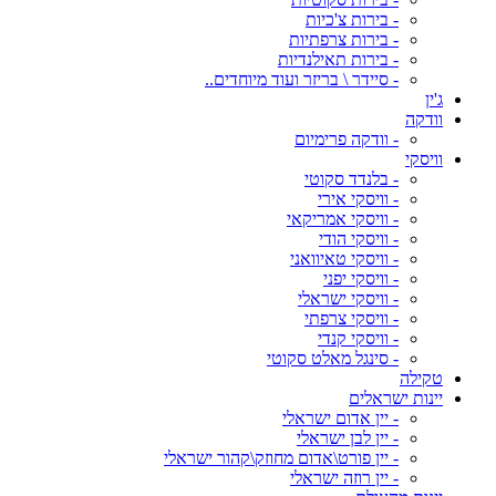
- בירות צ'כיות
- בירות צרפתיות
- בירות תאילנדיות
- סיידר \ בריזר ועוד מיוחדים..
ג'ין
וודקה
- וודקה פרימיום
וויסקי
- בלנדד סקוטי
- וויסקי אירי
- וויסקי אמריקאי
- וויסקי הודי
- וויסקי טאיוואני
- וויסקי יפני
- וויסקי ישראלי
- וויסקי צרפתי
- וויסקי קנדי
- סינגל מאלט סקוטי
טקילה
יינות ישראלים
- יין אדום ישראלי
- יין לבן ישראלי
- יין פורט\אדום מחוזק\קהור ישראלי
- יין רוזה ישראלי