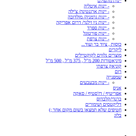
יינות מהעולם
- יינות איטליה
- יינות ארגנטינה/ צ'ילה
- יינות גרמניה/ מולדובה
- יינות ניו זילנד/ דרום אפריקה
- יינות ספרד
- יינות פורטוגל
- יינות צרפת
כוסות , ציוד בר ועוד...
ליקרים
מוצרים נלווים לקוקטיילים
מיניאטורות 200 מ"ל , 375 מ"ל , 500 מ"ל
קוניאק צרפתי
רום
שמפנייה
- יינות מבעבעים
אניס
אפריטיף / דז'סטיף / סאקה
ברנדי/קלבדוס
דליקטסים ושימורים
חטיפים שלא תמצאו בשום מקום אחר ;)
בלוג