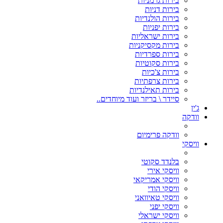
בירות גרמניות
בירות דניות
בירות הולנדיות
בירות יפניות
בירות ישראליות
בירות מקסיקניות
בירות ספרדיות
בירות סקוטיות
בירות צ'כיות
בירות צרפתיות
בירות תאילנדיות
סיידר \ בריזר ועוד מיוחדים..
ג'ין
וודקה
וודקה פרימיום
וויסקי
בלנדד סקוטי
וויסקי אירי
וויסקי אמריקאי
וויסקי הודי
וויסקי טאיוואני
וויסקי יפני
וויסקי ישראלי