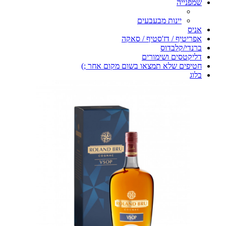
שמפנייה
יינות מבעבעים
אניס
אפריטיף / דז'סטיף / סאקה
ברנדי/קלבדוס
דליקטסים ושימורים
חטיפים שלא תמצאו בשום מקום אחר ;)
בלוג