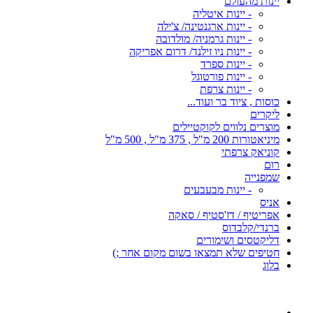
יינות מהעולם
- יינות איטליה
- יינות ארגנטינה/ צ'ילה
- יינות גרמניה/ מולדובה
- יינות ניו זילנד/ דרום אפריקה
- יינות ספרד
- יינות פורטוגל
- יינות צרפת
כוסות , ציוד בר ועוד...
ליקרים
מוצרים נלווים לקוקטיילים
מיניאטורות 200 מ"ל , 375 מ"ל , 500 מ"ל
קוניאק צרפתי
רום
שמפנייה
- יינות מבעבעים
אניס
אפריטיף / דז'סטיף / סאקה
ברנדי/קלבדוס
דליקטסים ושימורים
חטיפים שלא תמצאו בשום מקום אחר ;)
בלוג