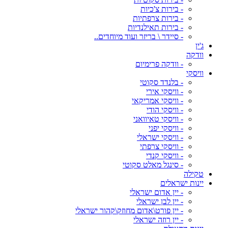
- בירות צ'כיות
- בירות צרפתיות
- בירות תאילנדיות
- סיידר \ בריזר ועוד מיוחדים..
ג'ין
וודקה
- וודקה פרימיום
וויסקי
- בלנדד סקוטי
- וויסקי אירי
- וויסקי אמריקאי
- וויסקי הודי
- וויסקי טאיוואני
- וויסקי יפני
- וויסקי ישראלי
- וויסקי צרפתי
- וויסקי קנדי
- סינגל מאלט סקוטי
טקילה
יינות ישראלים
- יין אדום ישראלי
- יין לבן ישראלי
- יין פורט\אדום מחוזק\קהור ישראלי
- יין רוזה ישראלי