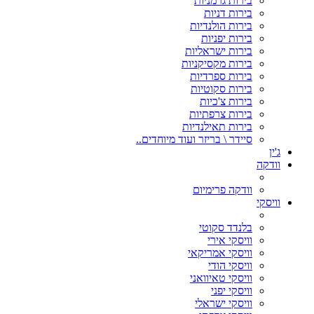
בירות גרמניות
בירות דניות
בירות הולנדיות
בירות יפניות
בירות ישראליות
בירות מקסיקניות
בירות ספרדיות
בירות סקוטיות
בירות צ'כיות
בירות צרפתיות
בירות תאילנדיות
סיידר \ בריזר ועוד מיוחדים..
ג'ין
וודקה
וודקה פרימיום
וויסקי
בלנדד סקוטי
וויסקי אירי
וויסקי אמריקאי
וויסקי הודי
וויסקי טאיוואני
וויסקי יפני
וויסקי ישראלי