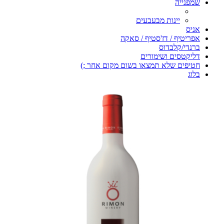
שמפנייה
יינות מבעבעים
אניס
אפריטיף / דז'סטיף / סאקה
ברנדי/קלבדוס
דליקטסים ושימורים
חטיפים שלא תמצאו בשום מקום אחר ;)
בלוג