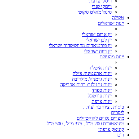
וויסקי צרפתי
וויסקי קנדי
סינגל מאלט סקוטי
טקילה
יינות ישראלים
יין אדום ישראלי
יין לבן ישראלי
יין פורט\אדום מחוזק\קהור ישראלי
יין רוזה ישראלי
יינות מהעולם
יינות איטליה
יינות ארגנטינה/ צ'ילה
יינות גרמניה/ מולדובה
יינות ניו זילנד/ דרום אפריקה
יינות ספרד
יינות פורטוגל
יינות צרפת
כוסות , ציוד בר ועוד...
ליקרים
מוצרים נלווים לקוקטיילים
מיניאטורות 200 מ"ל , 375 מ"ל , 500 מ"ל
קוניאק צרפתי
רום