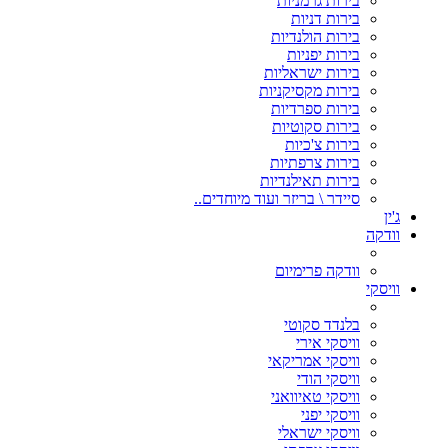
בירות גרמניות
בירות דניות
בירות הולנדיות
בירות יפניות
בירות ישראליות
בירות מקסיקניות
בירות ספרדיות
בירות סקוטיות
בירות צ'כיות
בירות צרפתיות
בירות תאילנדיות
סיידר \ בריזר ועוד מיוחדים..
ג'ין
וודקה
וודקה פרימיום
וויסקי
בלנדד סקוטי
וויסקי אירי
וויסקי אמריקאי
וויסקי הודי
וויסקי טאיוואני
וויסקי יפני
וויסקי ישראלי