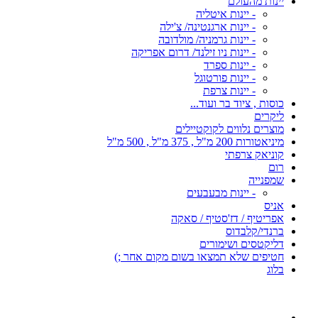
יינות מהעולם
- יינות איטליה
- יינות ארגנטינה/ צ'ילה
- יינות גרמניה/ מולדובה
- יינות ניו זילנד/ דרום אפריקה
- יינות ספרד
- יינות פורטוגל
- יינות צרפת
כוסות , ציוד בר ועוד...
ליקרים
מוצרים נלווים לקוקטיילים
מיניאטורות 200 מ"ל , 375 מ"ל , 500 מ"ל
קוניאק צרפתי
רום
שמפנייה
- יינות מבעבעים
אניס
אפריטיף / דז'סטיף / סאקה
ברנדי/קלבדוס
דליקטסים ושימורים
חטיפים שלא תמצאו בשום מקום אחר ;)
בלוג