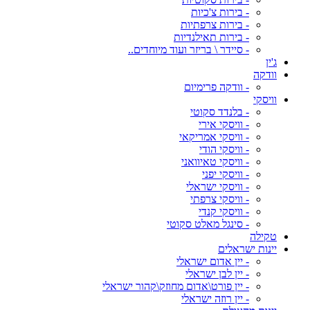
- בירות צ'כיות
- בירות צרפתיות
- בירות תאילנדיות
- סיידר \ בריזר ועוד מיוחדים..
ג'ין
וודקה
- וודקה פרימיום
וויסקי
- בלנדד סקוטי
- וויסקי אירי
- וויסקי אמריקאי
- וויסקי הודי
- וויסקי טאיוואני
- וויסקי יפני
- וויסקי ישראלי
- וויסקי צרפתי
- וויסקי קנדי
- סינגל מאלט סקוטי
טקילה
יינות ישראלים
- יין אדום ישראלי
- יין לבן ישראלי
- יין פורט\אדום מחוזק\קהור ישראלי
- יין רוזה ישראלי