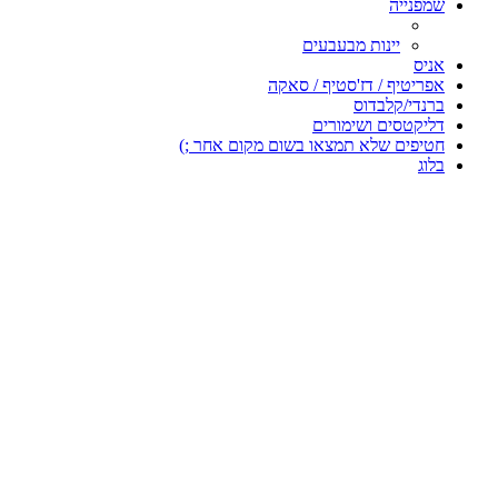
שמפנייה
יינות מבעבעים
אניס
אפריטיף / דז'סטיף / סאקה
ברנדי/קלבדוס
דליקטסים ושימורים
חטיפים שלא תמצאו בשום מקום אחר ;)
בלוג