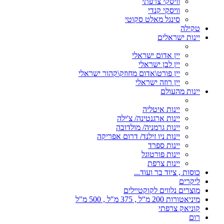
וויסקי צרפתי
וויסקי קנדי
סינגל מאלט סקוטי
טקילה
יינות ישראלים
יין אדום ישראלי
יין לבן ישראלי
יין פורט\אדום מחוזק\קהור ישראלי
יין רוזה ישראלי
יינות מהעולם
יינות איטליה
יינות ארגנטינה/ צ'ילה
יינות גרמניה/ מולדובה
יינות ניו זילנד/ דרום אפריקה
יינות ספרד
יינות פורטוגל
יינות צרפת
כוסות , ציוד בר ועוד...
ליקרים
מוצרים נלווים לקוקטיילים
מיניאטורות 200 מ"ל , 375 מ"ל , 500 מ"ל
קוניאק צרפתי
רום