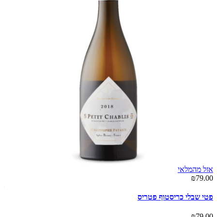
אזל מהמלאי
00
₪79.00
שב
פטי שבלי כריסטוף פטריס
00
₪79.00