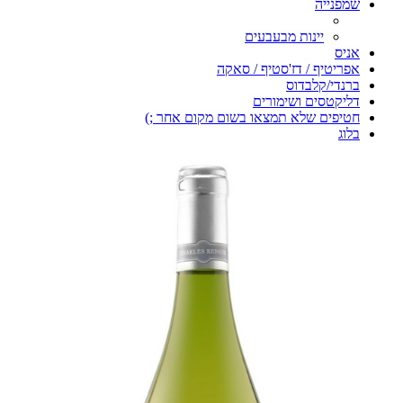
שמפנייה
יינות מבעבעים
אניס
אפריטיף / דז'סטיף / סאקה
ברנדי/קלבדוס
דליקטסים ושימורים
חטיפים שלא תמצאו בשום מקום אחר ;)
בלוג