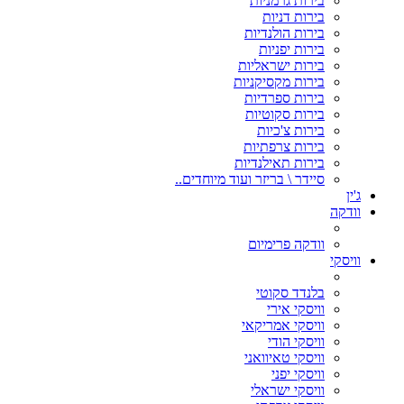
בירות גרמניות
בירות דניות
בירות הולנדיות
בירות יפניות
בירות ישראליות
בירות מקסיקניות
בירות ספרדיות
בירות סקוטיות
בירות צ'כיות
בירות צרפתיות
בירות תאילנדיות
סיידר \ בריזר ועוד מיוחדים..
ג'ין
וודקה
וודקה פרימיום
וויסקי
בלנדד סקוטי
וויסקי אירי
וויסקי אמריקאי
וויסקי הודי
וויסקי טאיוואני
וויסקי יפני
וויסקי ישראלי