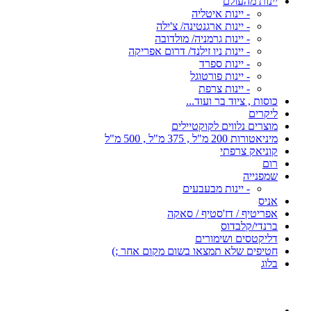
יינות מהעולם
- יינות איטליה
- יינות ארגנטינה/ צ'ילה
- יינות גרמניה/ מולדובה
- יינות ניו זילנד/ דרום אפריקה
- יינות ספרד
- יינות פורטוגל
- יינות צרפת
כוסות , ציוד בר ועוד...
ליקרים
מוצרים נלווים לקוקטיילים
מיניאטורות 200 מ"ל , 375 מ"ל , 500 מ"ל
קוניאק צרפתי
רום
שמפנייה
- יינות מבעבעים
אניס
אפריטיף / דז'סטיף / סאקה
ברנדי/קלבדוס
דליקטסים ושימורים
חטיפים שלא תמצאו בשום מקום אחר ;)
בלוג