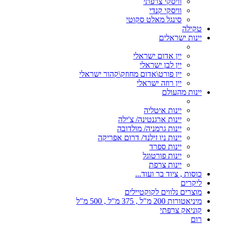
וויסקי צרפתי
וויסקי קנדי
סינגל מאלט סקוטי
טקילה
יינות ישראלים
יין אדום ישראלי
יין לבן ישראלי
יין פורט\אדום מחוזק\קהור ישראלי
יין רוזה ישראלי
יינות מהעולם
יינות איטליה
יינות ארגנטינה/ צ'ילה
יינות גרמניה/ מולדובה
יינות ניו זילנד/ דרום אפריקה
יינות ספרד
יינות פורטוגל
יינות צרפת
כוסות , ציוד בר ועוד...
ליקרים
מוצרים נלווים לקוקטיילים
מיניאטורות 200 מ"ל , 375 מ"ל , 500 מ"ל
קוניאק צרפתי
רום