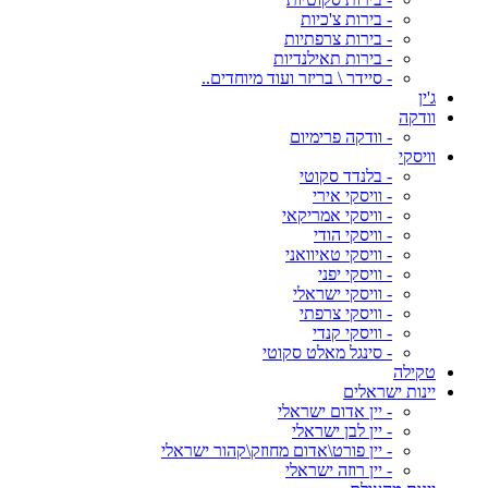
- בירות צ'כיות
- בירות צרפתיות
- בירות תאילנדיות
- סיידר \ בריזר ועוד מיוחדים..
ג'ין
וודקה
- וודקה פרימיום
וויסקי
- בלנדד סקוטי
- וויסקי אירי
- וויסקי אמריקאי
- וויסקי הודי
- וויסקי טאיוואני
- וויסקי יפני
- וויסקי ישראלי
- וויסקי צרפתי
- וויסקי קנדי
- סינגל מאלט סקוטי
טקילה
יינות ישראלים
- יין אדום ישראלי
- יין לבן ישראלי
- יין פורט\אדום מחוזק\קהור ישראלי
- יין רוזה ישראלי