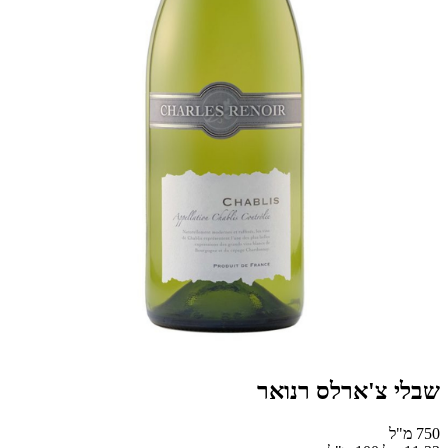
שבלי צ'ארלס רנואר
750 מ"ל