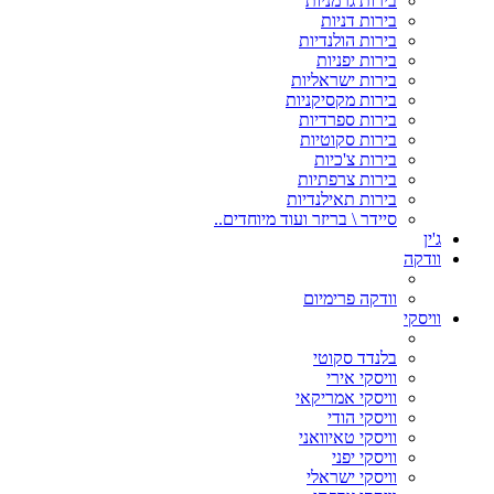
בירות גרמניות
בירות דניות
בירות הולנדיות
בירות יפניות
בירות ישראליות
בירות מקסיקניות
בירות ספרדיות
בירות סקוטיות
בירות צ'כיות
בירות צרפתיות
בירות תאילנדיות
סיידר \ בריזר ועוד מיוחדים..
ג'ין
וודקה
וודקה פרימיום
וויסקי
בלנדד סקוטי
וויסקי אירי
וויסקי אמריקאי
וויסקי הודי
וויסקי טאיוואני
וויסקי יפני
וויסקי ישראלי