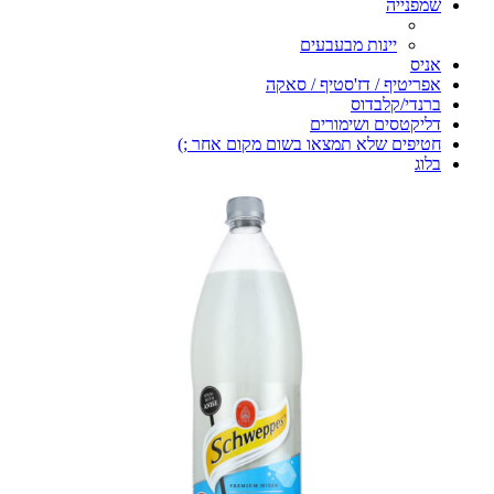
שמפנייה
יינות מבעבעים
אניס
אפריטיף / דז'סטיף / סאקה
ברנדי/קלבדוס
דליקטסים ושימורים
חטיפים שלא תמצאו בשום מקום אחר ;)
בלוג