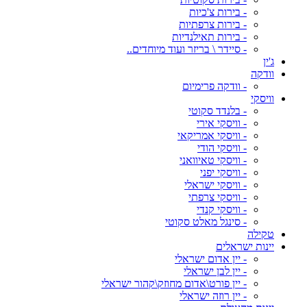
- בירות צ'כיות
- בירות צרפתיות
- בירות תאילנדיות
- סיידר \ בריזר ועוד מיוחדים..
ג'ין
וודקה
- וודקה פרימיום
וויסקי
- בלנדד סקוטי
- וויסקי אירי
- וויסקי אמריקאי
- וויסקי הודי
- וויסקי טאיוואני
- וויסקי יפני
- וויסקי ישראלי
- וויסקי צרפתי
- וויסקי קנדי
- סינגל מאלט סקוטי
טקילה
יינות ישראלים
- יין אדום ישראלי
- יין לבן ישראלי
- יין פורט\אדום מחוזק\קהור ישראלי
- יין רוזה ישראלי