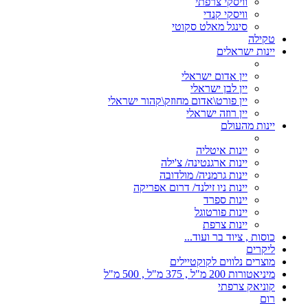
וויסקי צרפתי
וויסקי קנדי
סינגל מאלט סקוטי
טקילה
יינות ישראלים
יין אדום ישראלי
יין לבן ישראלי
יין פורט\אדום מחוזק\קהור ישראלי
יין רוזה ישראלי
יינות מהעולם
יינות איטליה
יינות ארגנטינה/ צ'ילה
יינות גרמניה/ מולדובה
יינות ניו זילנד/ דרום אפריקה
יינות ספרד
יינות פורטוגל
יינות צרפת
כוסות , ציוד בר ועוד...
ליקרים
מוצרים נלווים לקוקטיילים
מיניאטורות 200 מ"ל , 375 מ"ל , 500 מ"ל
קוניאק צרפתי
רום