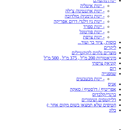
יינות מהעולם
- יינות איטליה
- יינות ארגנטינה/ צ'ילה
- יינות גרמניה/ מולדובה
- יינות ניו זילנד/ דרום אפריקה
- יינות ספרד
- יינות פורטוגל
- יינות צרפת
כוסות , ציוד בר ועוד...
ליקרים
מוצרים נלווים לקוקטיילים
מיניאטורות 200 מ"ל , 375 מ"ל , 500 מ"ל
קוניאק צרפתי
רום
שמפנייה
- יינות מבעבעים
אניס
אפריטיף / דז'סטיף / סאקה
ברנדי/קלבדוס
דליקטסים ושימורים
חטיפים שלא תמצאו בשום מקום אחר ;)
בלוג