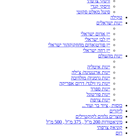
וויסקי צרפתי
וויסקי קנדי
סינגל מאלט סקוטי
טקילה
יינות ישראלים
יין אדום ישראלי
יין לבן ישראלי
יין פורט\אדום מחוזק\קהור ישראלי
יין רוזה ישראלי
יינות מהעולם
יינות איטליה
יינות ארגנטינה/ צ'ילה
יינות גרמניה/ מולדובה
יינות ניו זילנד/ דרום אפריקה
יינות ספרד
יינות פורטוגל
יינות צרפת
כוסות , ציוד בר ועוד...
ליקרים
מוצרים נלווים לקוקטיילים
מיניאטורות 200 מ"ל , 375 מ"ל , 500 מ"ל
קוניאק צרפתי
רום