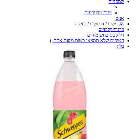
שמפנייה
יינות מבעבעים
אניס
אפריטיף / דז'סטיף / סאקה
ברנדי/קלבדוס
דליקטסים ושימורים
חטיפים שלא תמצאו בשום מקום אחר ;)
בלוג