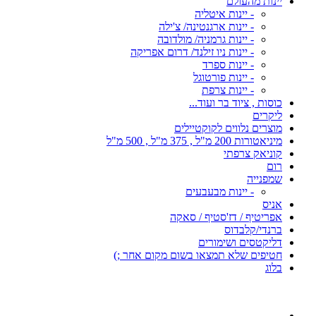
יינות מהעולם
- יינות איטליה
- יינות ארגנטינה/ צ'ילה
- יינות גרמניה/ מולדובה
- יינות ניו זילנד/ דרום אפריקה
- יינות ספרד
- יינות פורטוגל
- יינות צרפת
כוסות , ציוד בר ועוד...
ליקרים
מוצרים נלווים לקוקטיילים
מיניאטורות 200 מ"ל , 375 מ"ל , 500 מ"ל
קוניאק צרפתי
רום
שמפנייה
- יינות מבעבעים
אניס
אפריטיף / דז'סטיף / סאקה
ברנדי/קלבדוס
דליקטסים ושימורים
חטיפים שלא תמצאו בשום מקום אחר ;)
בלוג