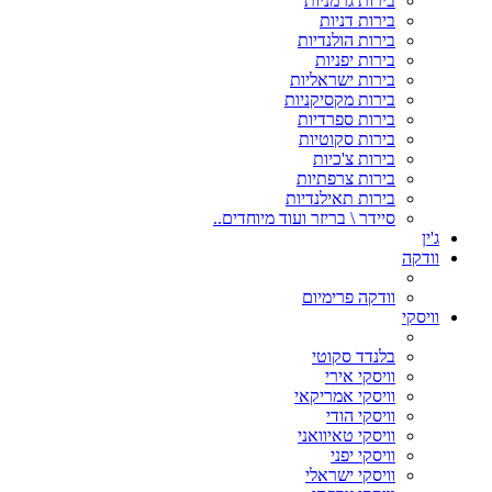
בירות גרמניות
בירות דניות
בירות הולנדיות
בירות יפניות
בירות ישראליות
בירות מקסיקניות
בירות ספרדיות
בירות סקוטיות
בירות צ'כיות
בירות צרפתיות
בירות תאילנדיות
סיידר \ בריזר ועוד מיוחדים..
ג'ין
וודקה
וודקה פרימיום
וויסקי
בלנדד סקוטי
וויסקי אירי
וויסקי אמריקאי
וויסקי הודי
וויסקי טאיוואני
וויסקי יפני
וויסקי ישראלי