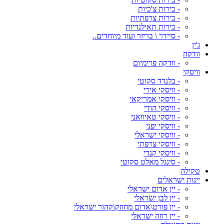
- בירות צ'כיות
- בירות צרפתיות
- בירות תאילנדיות
- סיידר \ בריזר ועוד מיוחדים..
ג'ין
וודקה
- וודקה פרימיום
וויסקי
- בלנדד סקוטי
- וויסקי אירי
- וויסקי אמריקאי
- וויסקי הודי
- וויסקי טאיוואני
- וויסקי יפני
- וויסקי ישראלי
- וויסקי צרפתי
- וויסקי קנדי
- סינגל מאלט סקוטי
טקילה
יינות ישראלים
- יין אדום ישראלי
- יין לבן ישראלי
- יין פורט\אדום מחוזק\קהור ישראלי
- יין רוזה ישראלי