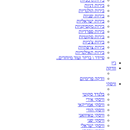
בירות גרמניות
בירות דניות
בירות הולנדיות
בירות יפניות
בירות ישראליות
בירות מקסיקניות
בירות ספרדיות
בירות סקוטיות
בירות צ'כיות
בירות צרפתיות
בירות תאילנדיות
סיידר \ בריזר ועוד מיוחדים..
ג'ין
וודקה
וודקה פרימיום
וויסקי
בלנדד סקוטי
וויסקי אירי
וויסקי אמריקאי
וויסקי הודי
וויסקי טאיוואני
וויסקי יפני
וויסקי ישראלי