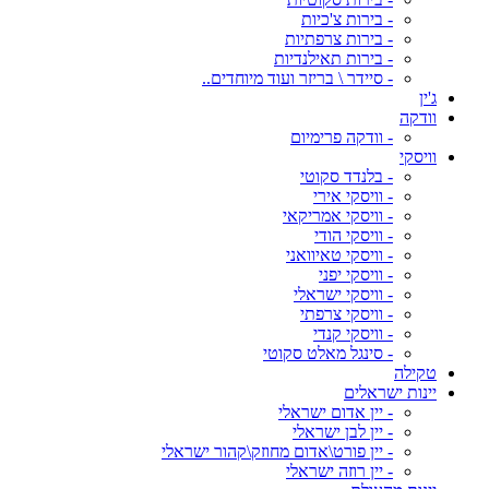
- בירות צ'כיות
- בירות צרפתיות
- בירות תאילנדיות
- סיידר \ בריזר ועוד מיוחדים..
ג'ין
וודקה
- וודקה פרימיום
וויסקי
- בלנדד סקוטי
- וויסקי אירי
- וויסקי אמריקאי
- וויסקי הודי
- וויסקי טאיוואני
- וויסקי יפני
- וויסקי ישראלי
- וויסקי צרפתי
- וויסקי קנדי
- סינגל מאלט סקוטי
טקילה
יינות ישראלים
- יין אדום ישראלי
- יין לבן ישראלי
- יין פורט\אדום מחוזק\קהור ישראלי
- יין רוזה ישראלי