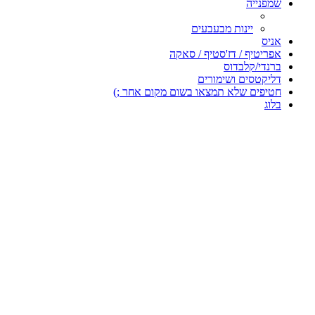
שמפנייה
יינות מבעבעים
אניס
אפריטיף / דז'סטיף / סאקה
ברנדי/קלבדוס
דליקטסים ושימורים
חטיפים שלא תמצאו בשום מקום אחר ;)
בלוג