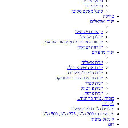
וויסקי צרפתי
וויסקי קנדי
סינגל מאלט סקוטי
טקילה
יינות ישראלים
יין אדום ישראלי
יין לבן ישראלי
יין פורט\אדום מחוזק\קהור ישראלי
יין רוזה ישראלי
יינות מהעולם
יינות איטליה
יינות ארגנטינה/ צ'ילה
יינות גרמניה/ מולדובה
יינות ניו זילנד/ דרום אפריקה
יינות ספרד
יינות פורטוגל
יינות צרפת
כוסות , ציוד בר ועוד...
ליקרים
מוצרים נלווים לקוקטיילים
מיניאטורות 200 מ"ל , 375 מ"ל , 500 מ"ל
קוניאק צרפתי
רום