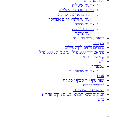
יינות מהעולם
- יינות איטליה
- יינות ארגנטינה/ צ'ילה
- יינות גרמניה/ מולדובה
- יינות ניו זילנד/ דרום אפריקה
- יינות ספרד
- יינות פורטוגל
- יינות צרפת
כוסות , ציוד בר ועוד...
ליקרים
מוצרים נלווים לקוקטיילים
מיניאטורות 200 מ"ל , 375 מ"ל , 500 מ"ל
קוניאק צרפתי
רום
שמפנייה
- יינות מבעבעים
אניס
אפריטיף / דז'סטיף / סאקה
ברנדי/קלבדוס
דליקטסים ושימורים
חטיפים שלא תמצאו בשום מקום אחר ;)
בלוג