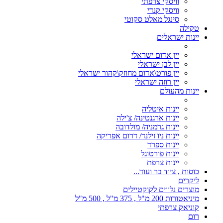
וויסקי צרפתי
וויסקי קנדי
סינגל מאלט סקוטי
טקילה
יינות ישראלים
יין אדום ישראלי
יין לבן ישראלי
יין פורט\אדום מחוזק\קהור ישראלי
יין רוזה ישראלי
יינות מהעולם
יינות איטליה
יינות ארגנטינה/ צ'ילה
יינות גרמניה/ מולדובה
יינות ניו זילנד/ דרום אפריקה
יינות ספרד
יינות פורטוגל
יינות צרפת
כוסות , ציוד בר ועוד...
ליקרים
מוצרים נלווים לקוקטיילים
מיניאטורות 200 מ"ל , 375 מ"ל , 500 מ"ל
קוניאק צרפתי
רום