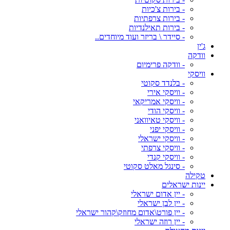
- בירות צ'כיות
- בירות צרפתיות
- בירות תאילנדיות
- סיידר \ בריזר ועוד מיוחדים..
ג'ין
וודקה
- וודקה פרימיום
וויסקי
- בלנדד סקוטי
- וויסקי אירי
- וויסקי אמריקאי
- וויסקי הודי
- וויסקי טאיוואני
- וויסקי יפני
- וויסקי ישראלי
- וויסקי צרפתי
- וויסקי קנדי
- סינגל מאלט סקוטי
טקילה
יינות ישראלים
- יין אדום ישראלי
- יין לבן ישראלי
- יין פורט\אדום מחוזק\קהור ישראלי
- יין רוזה ישראלי