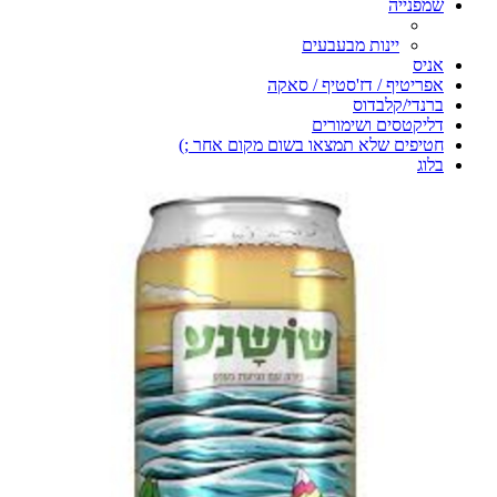
שמפנייה
יינות מבעבעים
אניס
אפריטיף / דז'סטיף / סאקה
ברנדי/קלבדוס
דליקטסים ושימורים
חטיפים שלא תמצאו בשום מקום אחר ;)
בלוג