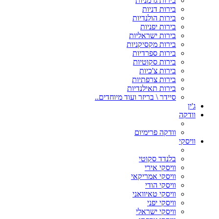
בירות גרמניות
בירות דניות
בירות הולנדיות
בירות יפניות
בירות ישראליות
בירות מקסיקניות
בירות ספרדיות
בירות סקוטיות
בירות צ'כיות
בירות צרפתיות
בירות תאילנדיות
סיידר \ בריזר ועוד מיוחדים..
ג'ין
וודקה
וודקה פרימיום
וויסקי
בלנדד סקוטי
וויסקי אירי
וויסקי אמריקאי
וויסקי הודי
וויסקי טאיוואני
וויסקי יפני
וויסקי ישראלי