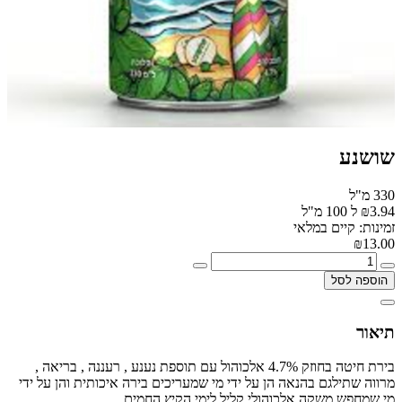
שושנע
330 מ"ל
₪3.94 ל 100 מ"ל
זמינות: קיים במלאי
₪13.00
הוספה לסל
תיאור
בירת חיטה בחוזק 4.7% אלכוהול עם תוספת נענע , רעננה , בריאה ,
מרווה שתילגם בהנאה הן על ידי מי שמעריכים בירה איכותית והן על ידי
מי שמחפש משקה אלכוהולי קליל לימי הקיץ החמים.