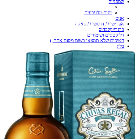
שמפנייה
יינות מבעבעים
אניס
אפריטיף / דז'סטיף / סאקה
ברנדי/קלבדוס
דליקטסים ושימורים
חטיפים שלא תמצאו בשום מקום אחר ;)
בלוג