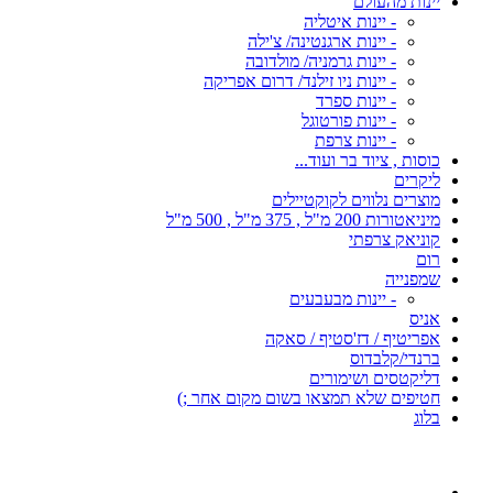
יינות מהעולם
- יינות איטליה
- יינות ארגנטינה/ צ'ילה
- יינות גרמניה/ מולדובה
- יינות ניו זילנד/ דרום אפריקה
- יינות ספרד
- יינות פורטוגל
- יינות צרפת
כוסות , ציוד בר ועוד...
ליקרים
מוצרים נלווים לקוקטיילים
מיניאטורות 200 מ"ל , 375 מ"ל , 500 מ"ל
קוניאק צרפתי
רום
שמפנייה
- יינות מבעבעים
אניס
אפריטיף / דז'סטיף / סאקה
ברנדי/קלבדוס
דליקטסים ושימורים
חטיפים שלא תמצאו בשום מקום אחר ;)
בלוג