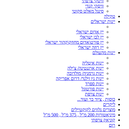
וויסקי צרפתי
וויסקי קנדי
סינגל מאלט סקוטי
טקילה
יינות ישראלים
יין אדום ישראלי
יין לבן ישראלי
יין פורט\אדום מחוזק\קהור ישראלי
יין רוזה ישראלי
יינות מהעולם
יינות איטליה
יינות ארגנטינה/ צ'ילה
יינות גרמניה/ מולדובה
יינות ניו זילנד/ דרום אפריקה
יינות ספרד
יינות פורטוגל
יינות צרפת
כוסות , ציוד בר ועוד...
ליקרים
מוצרים נלווים לקוקטיילים
מיניאטורות 200 מ"ל , 375 מ"ל , 500 מ"ל
קוניאק צרפתי
רום