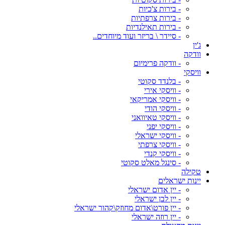
- בירות צ'כיות
- בירות צרפתיות
- בירות תאילנדיות
- סיידר \ בריזר ועוד מיוחדים..
ג'ין
וודקה
- וודקה פרימיום
וויסקי
- בלנדד סקוטי
- וויסקי אירי
- וויסקי אמריקאי
- וויסקי הודי
- וויסקי טאיוואני
- וויסקי יפני
- וויסקי ישראלי
- וויסקי צרפתי
- וויסקי קנדי
- סינגל מאלט סקוטי
טקילה
יינות ישראלים
- יין אדום ישראלי
- יין לבן ישראלי
- יין פורט\אדום מחוזק\קהור ישראלי
- יין רוזה ישראלי