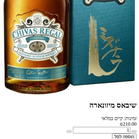
שיבאס מיזונארה
זמינות: קיים במלאי
₪210.00
הוספה לסל