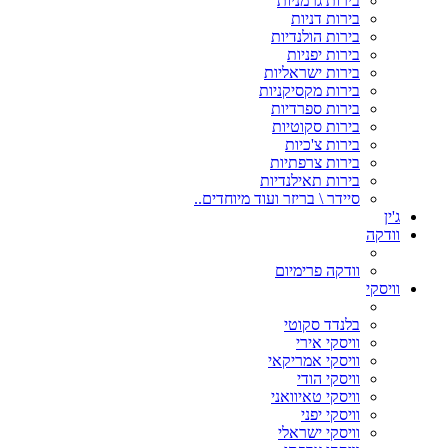
בירות גרמניות
בירות דניות
בירות הולנדיות
בירות יפניות
בירות ישראליות
בירות מקסיקניות
בירות ספרדיות
בירות סקוטיות
בירות צ'כיות
בירות צרפתיות
בירות תאילנדיות
סיידר \ בריזר ועוד מיוחדים..
ג'ין
וודקה
וודקה פרימיום
וויסקי
בלנדד סקוטי
וויסקי אירי
וויסקי אמריקאי
וויסקי הודי
וויסקי טאיוואני
וויסקי יפני
וויסקי ישראלי