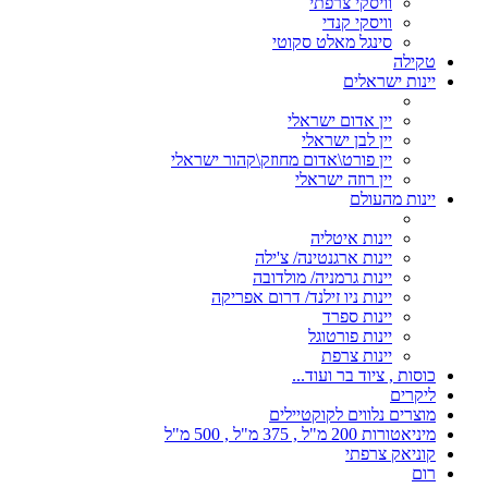
וויסקי צרפתי
וויסקי קנדי
סינגל מאלט סקוטי
טקילה
יינות ישראלים
יין אדום ישראלי
יין לבן ישראלי
יין פורט\אדום מחוזק\קהור ישראלי
יין רוזה ישראלי
יינות מהעולם
יינות איטליה
יינות ארגנטינה/ צ'ילה
יינות גרמניה/ מולדובה
יינות ניו זילנד/ דרום אפריקה
יינות ספרד
יינות פורטוגל
יינות צרפת
כוסות , ציוד בר ועוד...
ליקרים
מוצרים נלווים לקוקטיילים
מיניאטורות 200 מ"ל , 375 מ"ל , 500 מ"ל
קוניאק צרפתי
רום