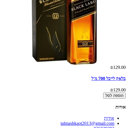
00
₪129.00
בלאק לייבל 700 מ'ל
בל
00
₪129.00
הוספה לסל
אודות
אודות
talmashkaot2013@gmail.com