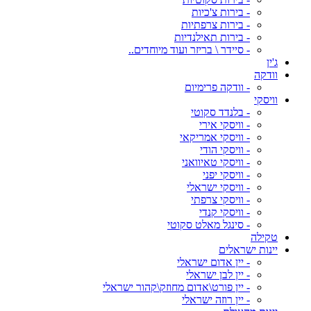
- בירות צ'כיות
- בירות צרפתיות
- בירות תאילנדיות
- סיידר \ בריזר ועוד מיוחדים..
ג'ין
וודקה
- וודקה פרימיום
וויסקי
- בלנדד סקוטי
- וויסקי אירי
- וויסקי אמריקאי
- וויסקי הודי
- וויסקי טאיוואני
- וויסקי יפני
- וויסקי ישראלי
- וויסקי צרפתי
- וויסקי קנדי
- סינגל מאלט סקוטי
טקילה
יינות ישראלים
- יין אדום ישראלי
- יין לבן ישראלי
- יין פורט\אדום מחוזק\קהור ישראלי
- יין רוזה ישראלי