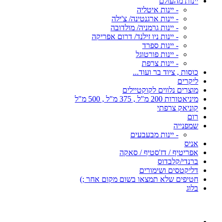
יינות מהעולם
- יינות איטליה
- יינות ארגנטינה/ צ'ילה
- יינות גרמניה/ מולדובה
- יינות ניו זילנד/ דרום אפריקה
- יינות ספרד
- יינות פורטוגל
- יינות צרפת
כוסות , ציוד בר ועוד...
ליקרים
מוצרים נלווים לקוקטיילים
מיניאטורות 200 מ"ל , 375 מ"ל , 500 מ"ל
קוניאק צרפתי
רום
שמפנייה
- יינות מבעבעים
אניס
אפריטיף / דז'סטיף / סאקה
ברנדי/קלבדוס
דליקטסים ושימורים
חטיפים שלא תמצאו בשום מקום אחר ;)
בלוג