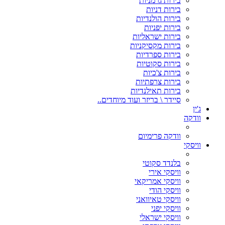
בירות גרמניות
בירות דניות
בירות הולנדיות
בירות יפניות
בירות ישראליות
בירות מקסיקניות
בירות ספרדיות
בירות סקוטיות
בירות צ'כיות
בירות צרפתיות
בירות תאילנדיות
סיידר \ בריזר ועוד מיוחדים..
ג'ין
וודקה
וודקה פרימיום
וויסקי
בלנדד סקוטי
וויסקי אירי
וויסקי אמריקאי
וויסקי הודי
וויסקי טאיוואני
וויסקי יפני
וויסקי ישראלי