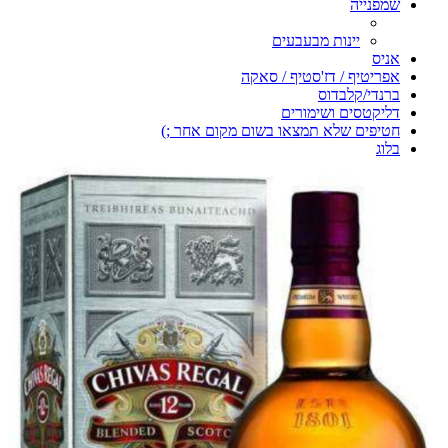
שמפנייה
יינות מבעבעים
אניס
אפריטיף / דז'סטיף / סאקה
ברנדי/קלבדוס
דליקטסים ושימורים
חטיפים שלא תמצאו בשום מקום אחר ;)
בלוג