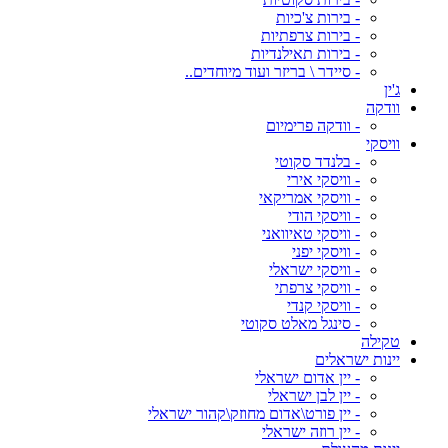
- בירות צ'כיות
- בירות צרפתיות
- בירות תאילנדיות
- סיידר \ בריזר ועוד מיוחדים..
ג'ין
וודקה
- וודקה פרימיום
וויסקי
- בלנדד סקוטי
- וויסקי אירי
- וויסקי אמריקאי
- וויסקי הודי
- וויסקי טאיוואני
- וויסקי יפני
- וויסקי ישראלי
- וויסקי צרפתי
- וויסקי קנדי
- סינגל מאלט סקוטי
טקילה
יינות ישראלים
- יין אדום ישראלי
- יין לבן ישראלי
- יין פורט\אדום מחוזק\קהור ישראלי
- יין רוזה ישראלי