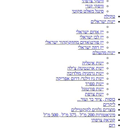
וויסקי צרפתי
וויסקי קנדי
סינגל מאלט סקוטי
טקילה
יינות ישראלים
יין אדום ישראלי
יין לבן ישראלי
יין פורט\אדום מחוזק\קהור ישראלי
יין רוזה ישראלי
יינות מהעולם
יינות איטליה
יינות ארגנטינה/ צ'ילה
יינות גרמניה/ מולדובה
יינות ניו זילנד/ דרום אפריקה
יינות ספרד
יינות פורטוגל
יינות צרפת
כוסות , ציוד בר ועוד...
ליקרים
מוצרים נלווים לקוקטיילים
מיניאטורות 200 מ"ל , 375 מ"ל , 500 מ"ל
קוניאק צרפתי
רום