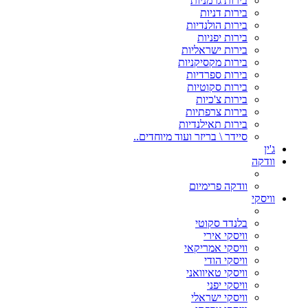
בירות גרמניות
בירות דניות
בירות הולנדיות
בירות יפניות
בירות ישראליות
בירות מקסיקניות
בירות ספרדיות
בירות סקוטיות
בירות צ'כיות
בירות צרפתיות
בירות תאילנדיות
סיידר \ בריזר ועוד מיוחדים..
ג'ין
וודקה
וודקה פרימיום
וויסקי
בלנדד סקוטי
וויסקי אירי
וויסקי אמריקאי
וויסקי הודי
וויסקי טאיוואני
וויסקי יפני
וויסקי ישראלי