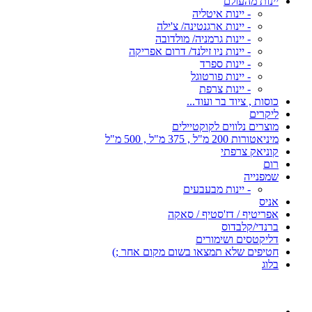
יינות מהעולם
- יינות איטליה
- יינות ארגנטינה/ צ'ילה
- יינות גרמניה/ מולדובה
- יינות ניו זילנד/ דרום אפריקה
- יינות ספרד
- יינות פורטוגל
- יינות צרפת
כוסות , ציוד בר ועוד...
ליקרים
מוצרים נלווים לקוקטיילים
מיניאטורות 200 מ"ל , 375 מ"ל , 500 מ"ל
קוניאק צרפתי
רום
שמפנייה
- יינות מבעבעים
אניס
אפריטיף / דז'סטיף / סאקה
ברנדי/קלבדוס
דליקטסים ושימורים
חטיפים שלא תמצאו בשום מקום אחר ;)
בלוג