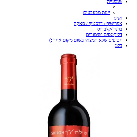
שמפנייה
יינות מבעבעים
אניס
אפריטיף / דז'סטיף / סאקה
ברנדי/קלבדוס
דליקטסים ושימורים
חטיפים שלא תמצאו בשום מקום אחר ;)
בלוג