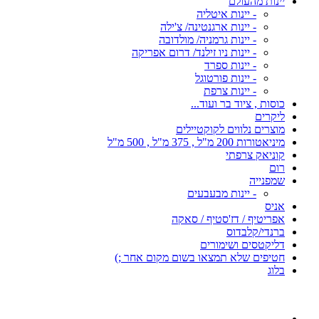
יינות מהעולם
- יינות איטליה
- יינות ארגנטינה/ צ'ילה
- יינות גרמניה/ מולדובה
- יינות ניו זילנד/ דרום אפריקה
- יינות ספרד
- יינות פורטוגל
- יינות צרפת
כוסות , ציוד בר ועוד...
ליקרים
מוצרים נלווים לקוקטיילים
מיניאטורות 200 מ"ל , 375 מ"ל , 500 מ"ל
קוניאק צרפתי
רום
שמפנייה
- יינות מבעבעים
אניס
אפריטיף / דז'סטיף / סאקה
ברנדי/קלבדוס
דליקטסים ושימורים
חטיפים שלא תמצאו בשום מקום אחר ;)
בלוג