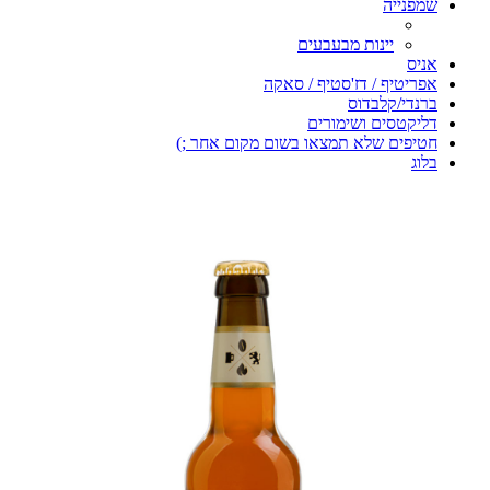
שמפנייה
יינות מבעבעים
אניס
אפריטיף / דז'סטיף / סאקה
ברנדי/קלבדוס
דליקטסים ושימורים
חטיפים שלא תמצאו בשום מקום אחר ;)
בלוג