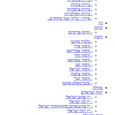
- בירות צ'כיות
- בירות צרפתיות
- בירות תאילנדיות
- סיידר \ בריזר ועוד מיוחדים..
ג'ין
וודקה
- וודקה פרימיום
וויסקי
- בלנדד סקוטי
- וויסקי אירי
- וויסקי אמריקאי
- וויסקי הודי
- וויסקי טאיוואני
- וויסקי יפני
- וויסקי ישראלי
- וויסקי צרפתי
- וויסקי קנדי
- סינגל מאלט סקוטי
טקילה
יינות ישראלים
- יין אדום ישראלי
- יין לבן ישראלי
- יין פורט\אדום מחוזק\קהור ישראלי
- יין רוזה ישראלי