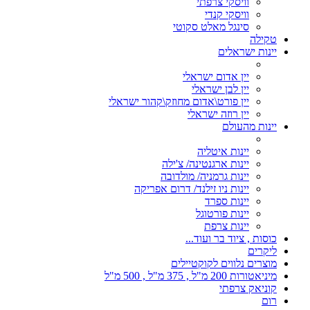
וויסקי צרפתי
וויסקי קנדי
סינגל מאלט סקוטי
טקילה
יינות ישראלים
יין אדום ישראלי
יין לבן ישראלי
יין פורט\אדום מחוזק\קהור ישראלי
יין רוזה ישראלי
יינות מהעולם
יינות איטליה
יינות ארגנטינה/ צ'ילה
יינות גרמניה/ מולדובה
יינות ניו זילנד/ דרום אפריקה
יינות ספרד
יינות פורטוגל
יינות צרפת
כוסות , ציוד בר ועוד...
ליקרים
מוצרים נלווים לקוקטיילים
מיניאטורות 200 מ"ל , 375 מ"ל , 500 מ"ל
קוניאק צרפתי
רום