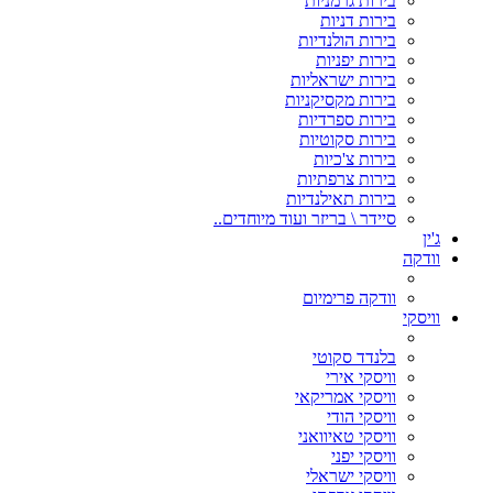
בירות גרמניות
בירות דניות
בירות הולנדיות
בירות יפניות
בירות ישראליות
בירות מקסיקניות
בירות ספרדיות
בירות סקוטיות
בירות צ'כיות
בירות צרפתיות
בירות תאילנדיות
סיידר \ בריזר ועוד מיוחדים..
ג'ין
וודקה
וודקה פרימיום
וויסקי
בלנדד סקוטי
וויסקי אירי
וויסקי אמריקאי
וויסקי הודי
וויסקי טאיוואני
וויסקי יפני
וויסקי ישראלי