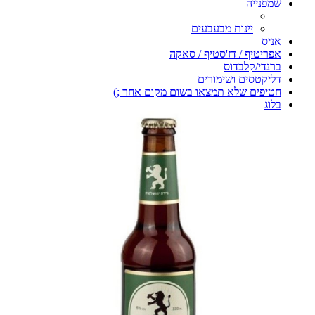
שמפנייה
יינות מבעבעים
אניס
אפריטיף / דז'סטיף / סאקה
ברנדי/קלבדוס
דליקטסים ושימורים
חטיפים שלא תמצאו בשום מקום אחר ;)
בלוג