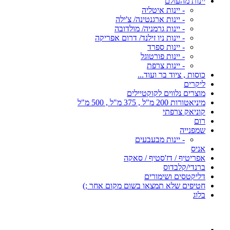
יינות מהעולם
- יינות איטליה
- יינות ארגנטינה/ צ'ילה
- יינות גרמניה/ מולדובה
- יינות ניו זילנד/ דרום אפריקה
- יינות ספרד
- יינות פורטוגל
- יינות צרפת
כוסות , ציוד בר ועוד...
ליקרים
מוצרים נלווים לקוקטיילים
מיניאטורות 200 מ"ל , 375 מ"ל , 500 מ"ל
קוניאק צרפתי
רום
שמפנייה
- יינות מבעבעים
אניס
אפריטיף / דז'סטיף / סאקה
ברנדי/קלבדוס
דליקטסים ושימורים
חטיפים שלא תמצאו בשום מקום אחר ;)
בלוג