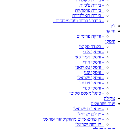
- בירות צ'כיות
- בירות צרפתיות
- בירות תאילנדיות
- סיידר \ בריזר ועוד מיוחדים..
ג'ין
וודקה
- וודקה פרימיום
וויסקי
- בלנדד סקוטי
- וויסקי אירי
- וויסקי אמריקאי
- וויסקי הודי
- וויסקי טאיוואני
- וויסקי יפני
- וויסקי ישראלי
- וויסקי צרפתי
- וויסקי קנדי
- סינגל מאלט סקוטי
טקילה
יינות ישראלים
- יין אדום ישראלי
- יין לבן ישראלי
- יין פורט\אדום מחוזק\קהור ישראלי
- יין רוזה ישראלי