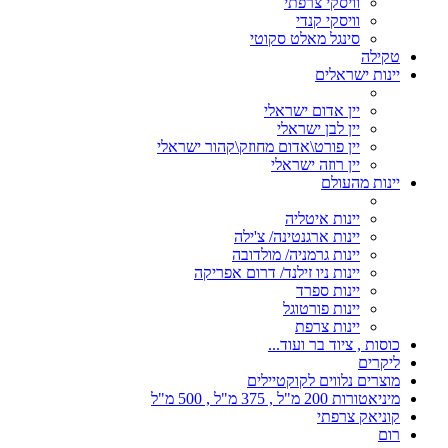
וויסקי צרפתי
וויסקי קנדי
סינגל מאלט סקוטי
טקילה
יינות ישראלים
יין אדום ישראלי
יין לבן ישראלי
יין פורט\אדום מחוזק\קהור ישראלי
יין רוזה ישראלי
יינות מהעולם
יינות איטליה
יינות ארגנטינה/ צ'ילה
יינות גרמניה/ מולדובה
יינות ניו זילנד/ דרום אפריקה
יינות ספרד
יינות פורטוגל
יינות צרפת
כוסות , ציוד בר ועוד...
ליקרים
מוצרים נלווים לקוקטיילים
מיניאטורות 200 מ"ל , 375 מ"ל , 500 מ"ל
קוניאק צרפתי
רום