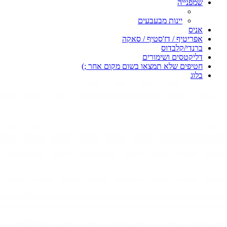
שמפנייה
יינות מבעבעים
אניס
אפריטיף / דז'סטיף / סאקה
ברנדי/קלבדוס
דליקטסים ושימורים
חטיפים שלא תמצאו בשום מקום אחר ;)
בלוג