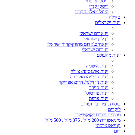
וויסקי צרפתי
וויסקי קנדי
סינגל מאלט סקוטי
טקילה
יינות ישראלים
יין אדום ישראלי
יין לבן ישראלי
יין פורט\אדום מחוזק\קהור ישראלי
יין רוזה ישראלי
יינות מהעולם
יינות איטליה
יינות ארגנטינה/ צ'ילה
יינות גרמניה/ מולדובה
יינות ניו זילנד/ דרום אפריקה
יינות ספרד
יינות פורטוגל
יינות צרפת
כוסות , ציוד בר ועוד...
ליקרים
מוצרים נלווים לקוקטיילים
מיניאטורות 200 מ"ל , 375 מ"ל , 500 מ"ל
קוניאק צרפתי
רום