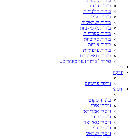
בירות גרמניות
בירות דניות
בירות הולנדיות
בירות יפניות
בירות ישראליות
בירות מקסיקניות
בירות ספרדיות
בירות סקוטיות
בירות צ'כיות
בירות צרפתיות
בירות תאילנדיות
סיידר \ בריזר ועוד מיוחדים..
ג'ין
וודקה
וודקה פרימיום
וויסקי
בלנדד סקוטי
וויסקי אירי
וויסקי אמריקאי
וויסקי הודי
וויסקי טאיוואני
וויסקי יפני
וויסקי ישראלי