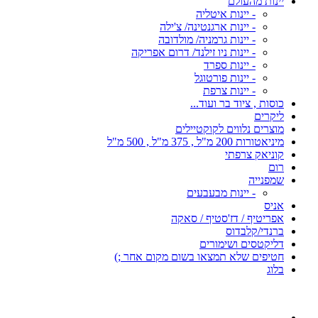
יינות מהעולם
- יינות איטליה
- יינות ארגנטינה/ צ'ילה
- יינות גרמניה/ מולדובה
- יינות ניו זילנד/ דרום אפריקה
- יינות ספרד
- יינות פורטוגל
- יינות צרפת
כוסות , ציוד בר ועוד...
ליקרים
מוצרים נלווים לקוקטיילים
מיניאטורות 200 מ"ל , 375 מ"ל , 500 מ"ל
קוניאק צרפתי
רום
שמפנייה
- יינות מבעבעים
אניס
אפריטיף / דז'סטיף / סאקה
ברנדי/קלבדוס
דליקטסים ושימורים
חטיפים שלא תמצאו בשום מקום אחר ;)
בלוג