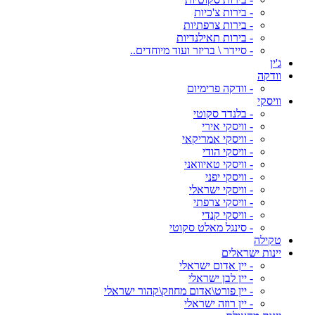
- בירות צ'כיות
- בירות צרפתיות
- בירות תאילנדיות
- סיידר \ בריזר ועוד מיוחדים..
ג'ין
וודקה
- וודקה פרימיום
וויסקי
- בלנדד סקוטי
- וויסקי אירי
- וויסקי אמריקאי
- וויסקי הודי
- וויסקי טאיוואני
- וויסקי יפני
- וויסקי ישראלי
- וויסקי צרפתי
- וויסקי קנדי
- סינגל מאלט סקוטי
טקילה
יינות ישראלים
- יין אדום ישראלי
- יין לבן ישראלי
- יין פורט\אדום מחוזק\קהור ישראלי
- יין רוזה ישראלי