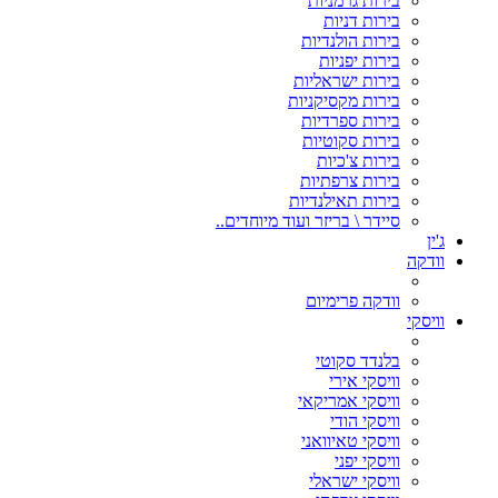
בירות גרמניות
בירות דניות
בירות הולנדיות
בירות יפניות
בירות ישראליות
בירות מקסיקניות
בירות ספרדיות
בירות סקוטיות
בירות צ'כיות
בירות צרפתיות
בירות תאילנדיות
סיידר \ בריזר ועוד מיוחדים..
ג'ין
וודקה
וודקה פרימיום
וויסקי
בלנדד סקוטי
וויסקי אירי
וויסקי אמריקאי
וויסקי הודי
וויסקי טאיוואני
וויסקי יפני
וויסקי ישראלי