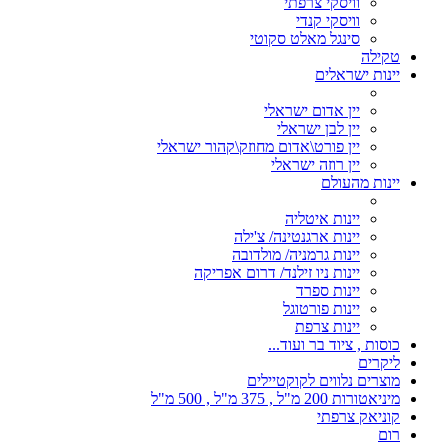
וויסקי צרפתי
וויסקי קנדי
סינגל מאלט סקוטי
טקילה
יינות ישראלים
יין אדום ישראלי
יין לבן ישראלי
יין פורט\אדום מחוזק\קהור ישראלי
יין רוזה ישראלי
יינות מהעולם
יינות איטליה
יינות ארגנטינה/ צ'ילה
יינות גרמניה/ מולדובה
יינות ניו זילנד/ דרום אפריקה
יינות ספרד
יינות פורטוגל
יינות צרפת
כוסות , ציוד בר ועוד...
ליקרים
מוצרים נלווים לקוקטיילים
מיניאטורות 200 מ"ל , 375 מ"ל , 500 מ"ל
קוניאק צרפתי
רום