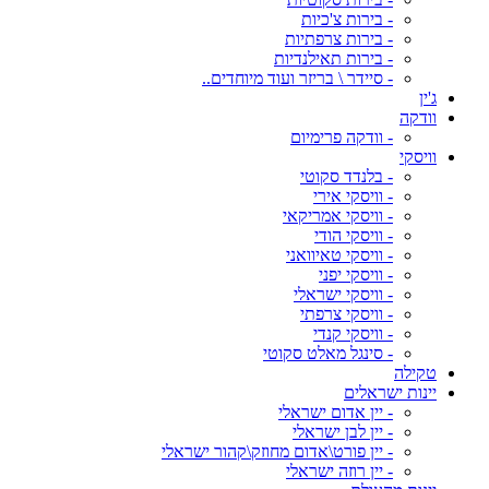
- בירות צ'כיות
- בירות צרפתיות
- בירות תאילנדיות
- סיידר \ בריזר ועוד מיוחדים..
ג'ין
וודקה
- וודקה פרימיום
וויסקי
- בלנדד סקוטי
- וויסקי אירי
- וויסקי אמריקאי
- וויסקי הודי
- וויסקי טאיוואני
- וויסקי יפני
- וויסקי ישראלי
- וויסקי צרפתי
- וויסקי קנדי
- סינגל מאלט סקוטי
טקילה
יינות ישראלים
- יין אדום ישראלי
- יין לבן ישראלי
- יין פורט\אדום מחוזק\קהור ישראלי
- יין רוזה ישראלי