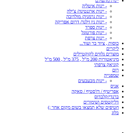
יינות מהעולם
- יינות איטליה
- יינות ארגנטינה/ צ'ילה
- יינות גרמניה/ מולדובה
- יינות ניו זילנד/ דרום אפריקה
- יינות ספרד
- יינות פורטוגל
- יינות צרפת
כוסות , ציוד בר ועוד...
ליקרים
מוצרים נלווים לקוקטיילים
מיניאטורות 200 מ"ל , 375 מ"ל , 500 מ"ל
קוניאק צרפתי
רום
שמפנייה
- יינות מבעבעים
אניס
אפריטיף / דז'סטיף / סאקה
ברנדי/קלבדוס
דליקטסים ושימורים
חטיפים שלא תמצאו בשום מקום אחר ;)
בלוג