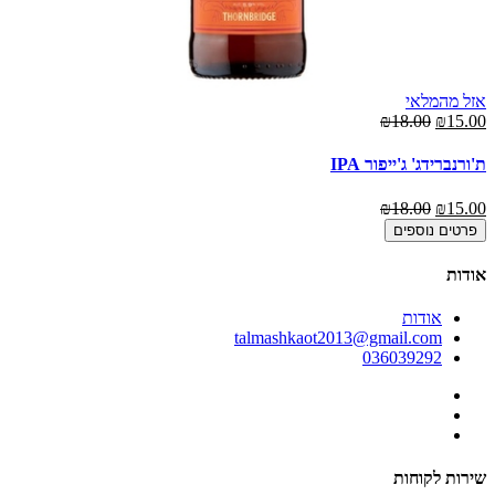
אזל מהמלאי
00
₪18.00
₪15.00
בר
ת'ורנברידג' ג'ייפור IPA
00
₪18.00
₪15.00
פרטים נוספים
אודות
אודות
talmashkaot2013@gmail.com
036039292
שירות לקוחות