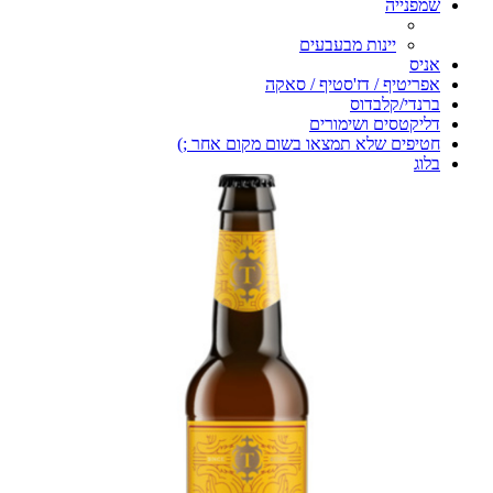
שמפנייה
יינות מבעבעים
אניס
אפריטיף / דז'סטיף / סאקה
ברנדי/קלבדוס
דליקטסים ושימורים
חטיפים שלא תמצאו בשום מקום אחר ;)
בלוג