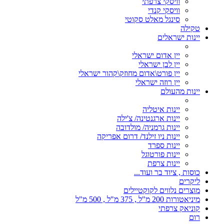
וויסקי צרפתי
וויסקי קנדי
סינגל מאלט סקוטי
טקילה
יינות ישראלים
יין אדום ישראלי
יין לבן ישראלי
יין פורט\אדום מחוזק\קהור ישראלי
יין רוזה ישראלי
יינות מהעולם
יינות איטליה
יינות ארגנטינה/ צ'ילה
יינות גרמניה/ מולדובה
יינות ניו זילנד/ דרום אפריקה
יינות ספרד
יינות פורטוגל
יינות צרפת
כוסות , ציוד בר ועוד...
ליקרים
מוצרים נלווים לקוקטיילים
מיניאטורות 200 מ"ל , 375 מ"ל , 500 מ"ל
קוניאק צרפתי
רום