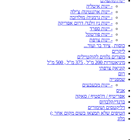
יינות מהעולם
- יינות איטליה
- יינות ארגנטינה/ צ'ילה
- יינות גרמניה/ מולדובה
- יינות ניו זילנד/ דרום אפריקה
- יינות ספרד
- יינות פורטוגל
- יינות צרפת
כוסות , ציוד בר ועוד...
ליקרים
מוצרים נלווים לקוקטיילים
מיניאטורות 200 מ"ל , 375 מ"ל , 500 מ"ל
קוניאק צרפתי
רום
שמפנייה
- יינות מבעבעים
אניס
אפריטיף / דז'סטיף / סאקה
ברנדי/קלבדוס
דליקטסים ושימורים
חטיפים שלא תמצאו בשום מקום אחר ;)
בלוג