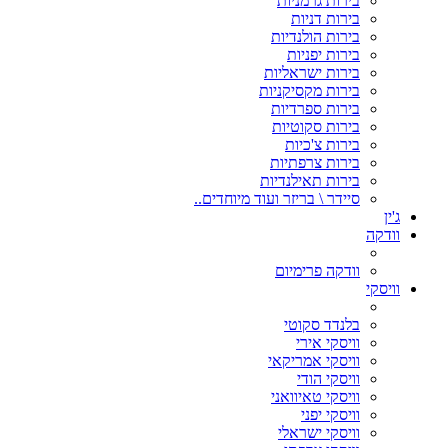
בירות גרמניות
בירות דניות
בירות הולנדיות
בירות יפניות
בירות ישראליות
בירות מקסיקניות
בירות ספרדיות
בירות סקוטיות
בירות צ'כיות
בירות צרפתיות
בירות תאילנדיות
סיידר \ בריזר ועוד מיוחדים..
ג'ין
וודקה
וודקה פרימיום
וויסקי
בלנדד סקוטי
וויסקי אירי
וויסקי אמריקאי
וויסקי הודי
וויסקי טאיוואני
וויסקי יפני
וויסקי ישראלי