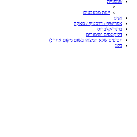
שמפנייה
יינות מבעבעים
אניס
אפריטיף / דז'סטיף / סאקה
ברנדי/קלבדוס
דליקטסים ושימורים
חטיפים שלא תמצאו בשום מקום אחר ;)
בלוג