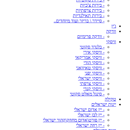
- בירות צ'כיות
- בירות צרפתיות
- בירות תאילנדיות
- סיידר \ בריזר ועוד מיוחדים..
ג'ין
וודקה
- וודקה פרימיום
וויסקי
- בלנדד סקוטי
- וויסקי אירי
- וויסקי אמריקאי
- וויסקי הודי
- וויסקי טאיוואני
- וויסקי יפני
- וויסקי ישראלי
- וויסקי צרפתי
- וויסקי קנדי
- סינגל מאלט סקוטי
טקילה
יינות ישראלים
- יין אדום ישראלי
- יין לבן ישראלי
- יין פורט\אדום מחוזק\קהור ישראלי
- יין רוזה ישראלי