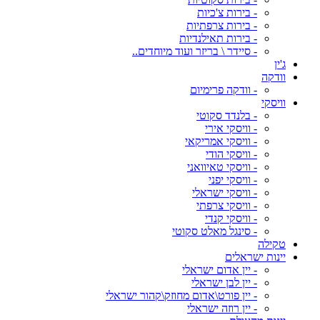
- בירות צ'כיות
- בירות צרפתיות
- בירות תאילנדיות
- סיידר \ בריזר ועוד מיוחדים..
ג'ין
וודקה
- וודקה פרימיום
וויסקי
- בלנדד סקוטי
- וויסקי אירי
- וויסקי אמריקאי
- וויסקי הודי
- וויסקי טאיוואני
- וויסקי יפני
- וויסקי ישראלי
- וויסקי צרפתי
- וויסקי קנדי
- סינגל מאלט סקוטי
טקילה
יינות ישראלים
- יין אדום ישראלי
- יין לבן ישראלי
- יין פורט\אדום מחוזק\קהור ישראלי
- יין רוזה ישראלי