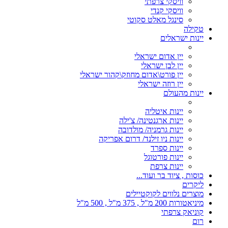
וויסקי צרפתי
וויסקי קנדי
סינגל מאלט סקוטי
טקילה
יינות ישראלים
יין אדום ישראלי
יין לבן ישראלי
יין פורט\אדום מחוזק\קהור ישראלי
יין רוזה ישראלי
יינות מהעולם
יינות איטליה
יינות ארגנטינה/ צ'ילה
יינות גרמניה/ מולדובה
יינות ניו זילנד/ דרום אפריקה
יינות ספרד
יינות פורטוגל
יינות צרפת
כוסות , ציוד בר ועוד...
ליקרים
מוצרים נלווים לקוקטיילים
מיניאטורות 200 מ"ל , 375 מ"ל , 500 מ"ל
קוניאק צרפתי
רום