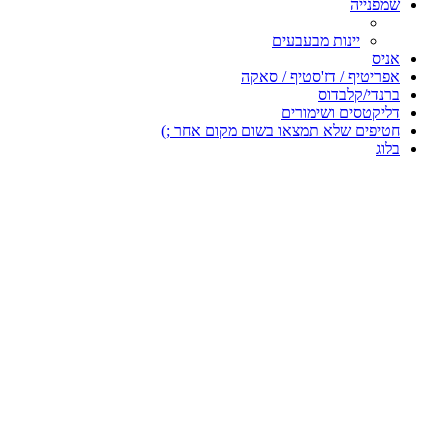
שמפנייה
יינות מבעבעים
אניס
אפריטיף / דז'סטיף / סאקה
ברנדי/קלבדוס
דליקטסים ושימורים
חטיפים שלא תמצאו בשום מקום אחר ;)
בלוג