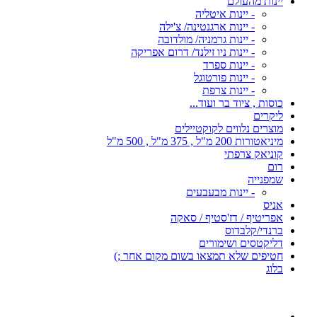
יינות מהעולם
- יינות איטליה
- יינות ארגנטינה/ צ'ילה
- יינות גרמניה/ מולדובה
- יינות ניו זילנד/ דרום אפריקה
- יינות ספרד
- יינות פורטוגל
- יינות צרפת
כוסות , ציוד בר ועוד...
ליקרים
מוצרים נלווים לקוקטיילים
מיניאטורות 200 מ"ל , 375 מ"ל , 500 מ"ל
קוניאק צרפתי
רום
שמפנייה
- יינות מבעבעים
אניס
אפריטיף / דז'סטיף / סאקה
ברנדי/קלבדוס
דליקטסים ושימורים
חטיפים שלא תמצאו בשום מקום אחר ;)
בלוג