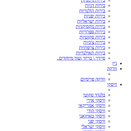
בירות גרמניות
בירות דניות
בירות הולנדיות
בירות יפניות
בירות ישראליות
בירות מקסיקניות
בירות ספרדיות
בירות סקוטיות
בירות צ'כיות
בירות צרפתיות
בירות תאילנדיות
סיידר \ בריזר ועוד מיוחדים..
ג'ין
וודקה
וודקה פרימיום
וויסקי
בלנדד סקוטי
וויסקי אירי
וויסקי אמריקאי
וויסקי הודי
וויסקי טאיוואני
וויסקי יפני
וויסקי ישראלי