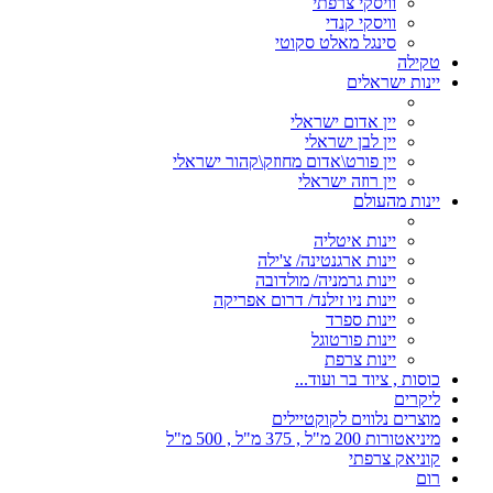
וויסקי צרפתי
וויסקי קנדי
סינגל מאלט סקוטי
טקילה
יינות ישראלים
יין אדום ישראלי
יין לבן ישראלי
יין פורט\אדום מחוזק\קהור ישראלי
יין רוזה ישראלי
יינות מהעולם
יינות איטליה
יינות ארגנטינה/ צ'ילה
יינות גרמניה/ מולדובה
יינות ניו זילנד/ דרום אפריקה
יינות ספרד
יינות פורטוגל
יינות צרפת
כוסות , ציוד בר ועוד...
ליקרים
מוצרים נלווים לקוקטיילים
מיניאטורות 200 מ"ל , 375 מ"ל , 500 מ"ל
קוניאק צרפתי
רום