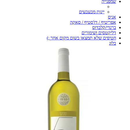
שמפנייה
יינות מבעבעים
אניס
אפריטיף / דז'סטיף / סאקה
ברנדי/קלבדוס
דליקטסים ושימורים
חטיפים שלא תמצאו בשום מקום אחר ;)
בלוג