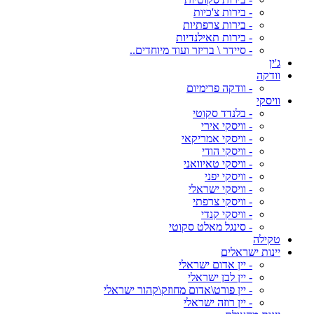
- בירות צ'כיות
- בירות צרפתיות
- בירות תאילנדיות
- סיידר \ בריזר ועוד מיוחדים..
ג'ין
וודקה
- וודקה פרימיום
וויסקי
- בלנדד סקוטי
- וויסקי אירי
- וויסקי אמריקאי
- וויסקי הודי
- וויסקי טאיוואני
- וויסקי יפני
- וויסקי ישראלי
- וויסקי צרפתי
- וויסקי קנדי
- סינגל מאלט סקוטי
טקילה
יינות ישראלים
- יין אדום ישראלי
- יין לבן ישראלי
- יין פורט\אדום מחוזק\קהור ישראלי
- יין רוזה ישראלי