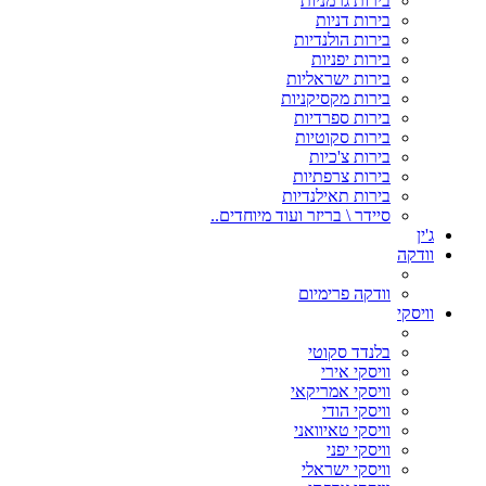
בירות גרמניות
בירות דניות
בירות הולנדיות
בירות יפניות
בירות ישראליות
בירות מקסיקניות
בירות ספרדיות
בירות סקוטיות
בירות צ'כיות
בירות צרפתיות
בירות תאילנדיות
סיידר \ בריזר ועוד מיוחדים..
ג'ין
וודקה
וודקה פרימיום
וויסקי
בלנדד סקוטי
וויסקי אירי
וויסקי אמריקאי
וויסקי הודי
וויסקי טאיוואני
וויסקי יפני
וויסקי ישראלי