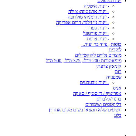
יינות מהעולם
- יינות איטליה
- יינות ארגנטינה/ צ'ילה
- יינות גרמניה/ מולדובה
- יינות ניו זילנד/ דרום אפריקה
- יינות ספרד
- יינות פורטוגל
- יינות צרפת
כוסות , ציוד בר ועוד...
ליקרים
מוצרים נלווים לקוקטיילים
מיניאטורות 200 מ"ל , 375 מ"ל , 500 מ"ל
קוניאק צרפתי
רום
שמפנייה
- יינות מבעבעים
אניס
אפריטיף / דז'סטיף / סאקה
ברנדי/קלבדוס
דליקטסים ושימורים
חטיפים שלא תמצאו בשום מקום אחר ;)
בלוג