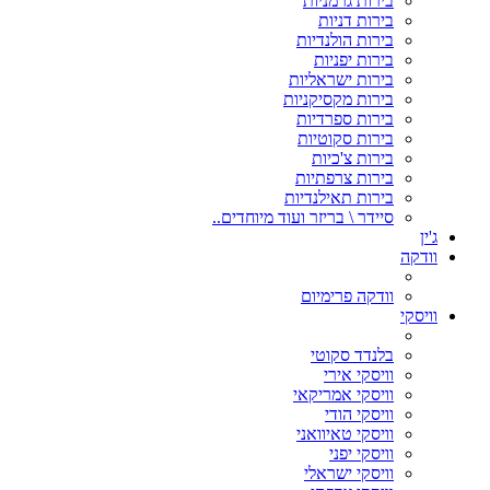
בירות גרמניות
בירות דניות
בירות הולנדיות
בירות יפניות
בירות ישראליות
בירות מקסיקניות
בירות ספרדיות
בירות סקוטיות
בירות צ'כיות
בירות צרפתיות
בירות תאילנדיות
סיידר \ בריזר ועוד מיוחדים..
ג'ין
וודקה
וודקה פרימיום
וויסקי
בלנדד סקוטי
וויסקי אירי
וויסקי אמריקאי
וויסקי הודי
וויסקי טאיוואני
וויסקי יפני
וויסקי ישראלי