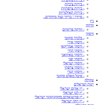
- בירות צ'כיות
- בירות צרפתיות
- בירות תאילנדיות
- סיידר \ בריזר ועוד מיוחדים..
ג'ין
וודקה
- וודקה פרימיום
וויסקי
- בלנדד סקוטי
- וויסקי אירי
- וויסקי אמריקאי
- וויסקי הודי
- וויסקי טאיוואני
- וויסקי יפני
- וויסקי ישראלי
- וויסקי צרפתי
- וויסקי קנדי
- סינגל מאלט סקוטי
טקילה
יינות ישראלים
- יין אדום ישראלי
- יין לבן ישראלי
- יין פורט\אדום מחוזק\קהור ישראלי
- יין רוזה ישראלי