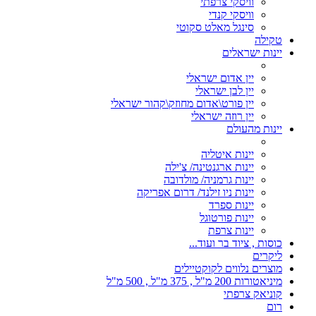
וויסקי צרפתי
וויסקי קנדי
סינגל מאלט סקוטי
טקילה
יינות ישראלים
יין אדום ישראלי
יין לבן ישראלי
יין פורט\אדום מחוזק\קהור ישראלי
יין רוזה ישראלי
יינות מהעולם
יינות איטליה
יינות ארגנטינה/ צ'ילה
יינות גרמניה/ מולדובה
יינות ניו זילנד/ דרום אפריקה
יינות ספרד
יינות פורטוגל
יינות צרפת
כוסות , ציוד בר ועוד...
ליקרים
מוצרים נלווים לקוקטיילים
מיניאטורות 200 מ"ל , 375 מ"ל , 500 מ"ל
קוניאק צרפתי
רום