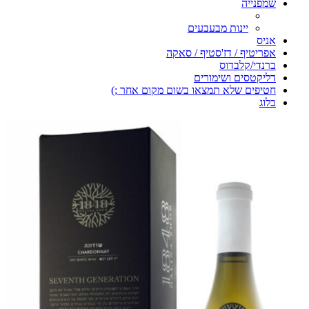
שמפנייה
יינות מבעבעים
אניס
אפריטיף / דז'סטיף / סאקה
ברנדי/קלבדוס
דליקטסים ושימורים
חטיפים שלא תמצאו בשום מקום אחר ;)
בלוג