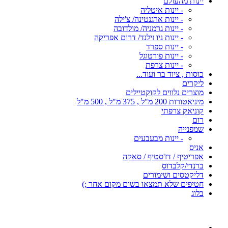
יינות מהעולם
- יינות איטליה
- יינות ארגנטינה/ צ'ילה
- יינות גרמניה/ מולדובה
- יינות ניו זילנד/ דרום אפריקה
- יינות ספרד
- יינות פורטוגל
- יינות צרפת
כוסות , ציוד בר ועוד...
ליקרים
מוצרים נלווים לקוקטיילים
מיניאטורות 200 מ"ל , 375 מ"ל , 500 מ"ל
קוניאק צרפתי
רום
שמפנייה
- יינות מבעבעים
אניס
אפריטיף / דז'סטיף / סאקה
ברנדי/קלבדוס
דליקטסים ושימורים
חטיפים שלא תמצאו בשום מקום אחר ;)
בלוג