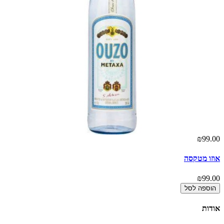
00
₪99.00
אוזו מטקסה
או
00
₪99.00
הוספה לסל
אודות