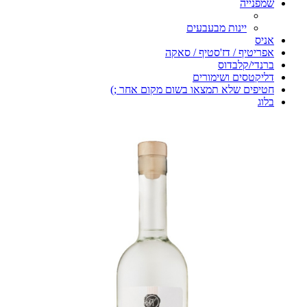
שמפנייה
יינות מבעבעים
אניס
אפריטיף / דז'סטיף / סאקה
ברנדי/קלבדוס
דליקטסים ושימורים
חטיפים שלא תמצאו בשום מקום אחר ;)
בלוג