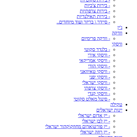
- בירות צ'כיות
- בירות צרפתיות
- בירות תאילנדיות
- סיידר \ בריזר ועוד מיוחדים..
ג'ין
וודקה
- וודקה פרימיום
וויסקי
- בלנדד סקוטי
- וויסקי אירי
- וויסקי אמריקאי
- וויסקי הודי
- וויסקי טאיוואני
- וויסקי יפני
- וויסקי ישראלי
- וויסקי צרפתי
- וויסקי קנדי
- סינגל מאלט סקוטי
טקילה
יינות ישראלים
- יין אדום ישראלי
- יין לבן ישראלי
- יין פורט\אדום מחוזק\קהור ישראלי
- יין רוזה ישראלי