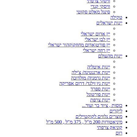
וויסקי צרפתי
וויסקי קנדי
סינגל מאלט סקוטי
טקילה
יינות ישראלים
יין אדום ישראלי
יין לבן ישראלי
יין פורט\אדום מחוזק\קהור ישראלי
יין רוזה ישראלי
יינות מהעולם
יינות איטליה
יינות ארגנטינה/ צ'ילה
יינות גרמניה/ מולדובה
יינות ניו זילנד/ דרום אפריקה
יינות ספרד
יינות פורטוגל
יינות צרפת
כוסות , ציוד בר ועוד...
ליקרים
מוצרים נלווים לקוקטיילים
מיניאטורות 200 מ"ל , 375 מ"ל , 500 מ"ל
קוניאק צרפתי
רום