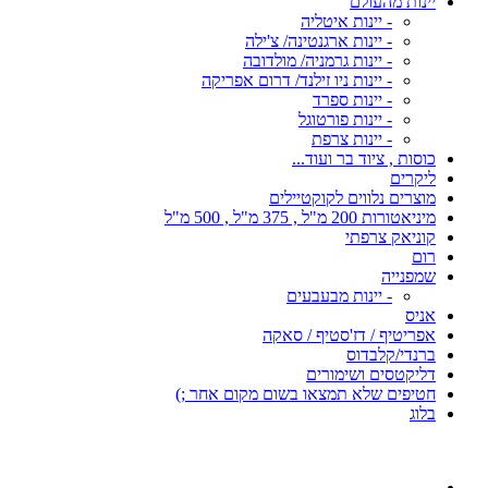
יינות מהעולם
- יינות איטליה
- יינות ארגנטינה/ צ'ילה
- יינות גרמניה/ מולדובה
- יינות ניו זילנד/ דרום אפריקה
- יינות ספרד
- יינות פורטוגל
- יינות צרפת
כוסות , ציוד בר ועוד...
ליקרים
מוצרים נלווים לקוקטיילים
מיניאטורות 200 מ"ל , 375 מ"ל , 500 מ"ל
קוניאק צרפתי
רום
שמפנייה
- יינות מבעבעים
אניס
אפריטיף / דז'סטיף / סאקה
ברנדי/קלבדוס
דליקטסים ושימורים
חטיפים שלא תמצאו בשום מקום אחר ;)
בלוג