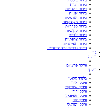
בירות גרמניות
בירות דניות
בירות הולנדיות
בירות יפניות
בירות ישראליות
בירות מקסיקניות
בירות ספרדיות
בירות סקוטיות
בירות צ'כיות
בירות צרפתיות
בירות תאילנדיות
סיידר \ בריזר ועוד מיוחדים..
ג'ין
וודקה
וודקה פרימיום
וויסקי
בלנדד סקוטי
וויסקי אירי
וויסקי אמריקאי
וויסקי הודי
וויסקי טאיוואני
וויסקי יפני
וויסקי ישראלי