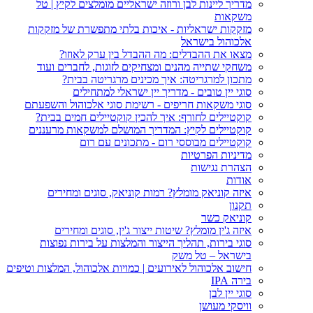
מדריך ליינות לבן ורוזה ישראליים מומלצים לקיץ | טל
משקאות
מזקקות ישראליות - איכות בלתי מתפשרת של מזקקות
אלכוהול בישראל
מצאו את ההבדלים: מה ההבדל בין ערק לאוזו?
משחקי שתייה מהנים ומצחיקים לזוגות, לחברים ועוד
מתכון למרגריטה: איך מכינים מרגריטה בבית?
סוגי יין טובים - מדריך יין ישראלי למתחילים
סוגי משקאות חריפים - רשימת סוגי אלכוהול והשפעתם
קוקטיילים לחורף: איך להכין קוקטיילים חמים בבית?
קוקטיילים לקיץ: המדריך המושלם למשקאות מרעננים
קוקטיילים מבוססי רום - מתכונים עם רום
מדיניות הפרטיות
הצהרת נגישות
אודות
איזה קוניאק מומלץ? רמות קוניאק, סוגים ומחירים
תקנון
קוניאק כשר
איזה ג'ין מומלץ? שיטות ייצור ג'ין, סוגים ומחירים
סוגי בירות, תהליך הייצור והמלצות על בירות נפוצות
בישראל – טל משק
חישוב אלכוהול לאירועים | כמויות אלכוהול, המלצות וטיפים
בירה IPA
סוגי יין לבן
וויסקי מעושן