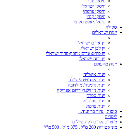
וויסקי יפני
וויסקי ישראלי
וויסקי צרפתי
וויסקי קנדי
סינגל מאלט סקוטי
טקילה
יינות ישראלים
יין אדום ישראלי
יין לבן ישראלי
יין פורט\אדום מחוזק\קהור ישראלי
יין רוזה ישראלי
יינות מהעולם
יינות איטליה
יינות ארגנטינה/ צ'ילה
יינות גרמניה/ מולדובה
יינות ניו זילנד/ דרום אפריקה
יינות ספרד
יינות פורטוגל
יינות צרפת
כוסות , ציוד בר ועוד...
ליקרים
מוצרים נלווים לקוקטיילים
מיניאטורות 200 מ"ל , 375 מ"ל , 500 מ"ל