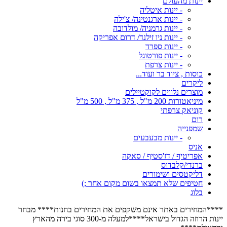
יינות מהעולם
- יינות איטליה
- יינות ארגנטינה/ צ'ילה
- יינות גרמניה/ מולדובה
- יינות ניו זילנד/ דרום אפריקה
- יינות ספרד
- יינות פורטוגל
- יינות צרפת
כוסות , ציוד בר ועוד...
ליקרים
מוצרים נלווים לקוקטיילים
מיניאטורות 200 מ"ל , 375 מ"ל , 500 מ"ל
קוניאק צרפתי
רום
שמפנייה
- יינות מבעבעים
אניס
אפריטיף / דז'סטיף / סאקה
ברנדי/קלבדוס
דליקטסים ושימורים
חטיפים שלא תמצאו בשום מקום אחר ;)
בלוג
****המחירים באתר אינם משקפים את המחירים בחנות**** מבחר
יינות הרוזה הגדול בישראל****למעלה מ-300 סוגי בירה מהארץ