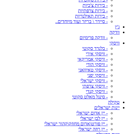
- בירות צ'כיות
- בירות צרפתיות
- בירות תאילנדיות
- סיידר \ בריזר ועוד מיוחדים..
ג'ין
וודקה
- וודקה פרימיום
וויסקי
- בלנדד סקוטי
- וויסקי אירי
- וויסקי אמריקאי
- וויסקי הודי
- וויסקי טאיוואני
- וויסקי יפני
- וויסקי ישראלי
- וויסקי צרפתי
- וויסקי קנדי
- סינגל מאלט סקוטי
טקילה
יינות ישראלים
- יין אדום ישראלי
- יין לבן ישראלי
- יין פורט\אדום מחוזק\קהור ישראלי
- יין רוזה ישראלי