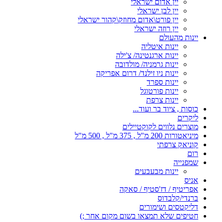
יין אדום ישראלי
יין לבן ישראלי
יין פורט\אדום מחוזק\קהור ישראלי
יין רוזה ישראלי
יינות מהעולם
יינות איטליה
יינות ארגנטינה/ צ'ילה
יינות גרמניה/ מולדובה
יינות ניו זילנד/ דרום אפריקה
יינות ספרד
יינות פורטוגל
יינות צרפת
כוסות , ציוד בר ועוד...
ליקרים
מוצרים נלווים לקוקטיילים
מיניאטורות 200 מ"ל , 375 מ"ל , 500 מ"ל
קוניאק צרפתי
רום
שמפנייה
יינות מבעבעים
אניס
אפריטיף / דז'סטיף / סאקה
ברנדי/קלבדוס
דליקטסים ושימורים
חטיפים שלא תמצאו בשום מקום אחר ;)