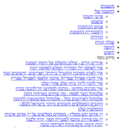
מבצעים
החשבון שלי
פרטי חשבון
סיסמא
פנקס הכתובות
היסטוריית ההזמנות
הורדות
עגלת קניות
לקופה
חיפוש
מידע נוסף
אייריש קרים - שילוב מושלם של וויסקי ושמנת
איך לאחסן יין? המדריך המלא לאחסון יינות
איך לארגן מסיבת קוקטייל ביתית? תפריטים, קישוטים ועוד
איך להכין אפרול שפריץ? מתכון קלאסי לאפרול שפריץ
איך להכין ליקר ביתי שלב אחרי שלב
איך מכינים מוחיטו - מתכון למוחיטו קל להכנה בבית
אלכוהול כשר לפסח - מה שותים בארוחת החג?
אלכוהול לאירועים בזול - אלכוהול בסיטונאות לחתונה
היקבים המומלצים והטובים ביותר בישראל 2025 |
ההמלצות שלנו
יין אדום יבש מומלץ - מומחים ממליצים על יין אדום איכותי
יין עם פירות: מתכון לסנגריה חמה, קרה ולבנה
יינות קינוח: סיום מתוק לארוחה טובה