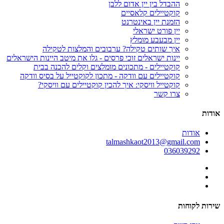
ההבדל בין יין אדום ללבן
קוקטיילים קלאסיים
הזמנת יין באינטרנט
יין פורט ישראלי
יין מבעבע מומלץ
איך שותים טקילה? ערבובים והמלצות לטקילה
יינות ישראלים זוכי פרסים - גלו את מיטב היינות הישראלים
קוקטיילים - מתכונים מומלצים וקלים להכנה בבית
קוקטיילים עם וודקה - מתכון לקוקטייל על בסיס וודקה
קוקטייל וויסקי: איך להכין קוקטיילים עם וויסקי?
צרו קשר
אודות
אודות
talmashkaot2013@gmail.com
036039292
שירות לקוחות