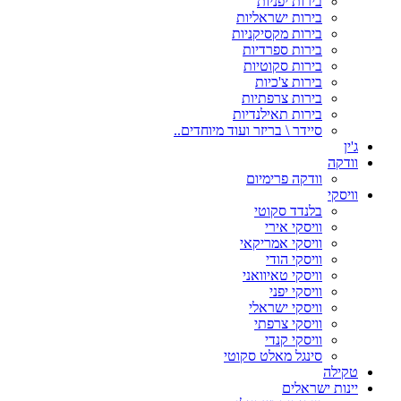
בירות יפניות
בירות ישראליות
בירות מקסיקניות
בירות ספרדיות
בירות סקוטיות
בירות צ'כיות
בירות צרפתיות
בירות תאילנדיות
סיידר \ בריזר ועוד מיוחדים..
ג'ין
וודקה
וודקה פרימיום
וויסקי
בלנדד סקוטי
וויסקי אירי
וויסקי אמריקאי
וויסקי הודי
וויסקי טאיוואני
וויסקי יפני
וויסקי ישראלי
וויסקי צרפתי
וויסקי קנדי
סינגל מאלט סקוטי
טקילה
יינות ישראלים