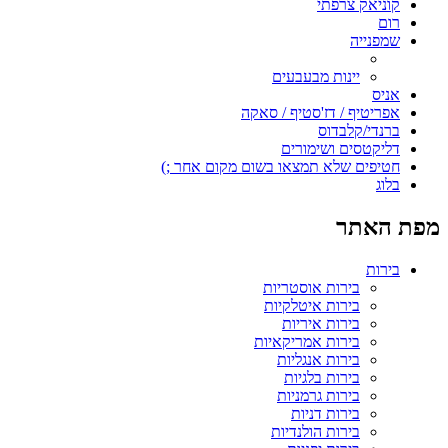
קוניאק צרפתי
רום
שמפנייה
יינות מבעבעים
אניס
אפריטיף / דז'סטיף / סאקה
ברנדי/קלבדוס
דליקטסים ושימורים
חטיפים שלא תמצאו בשום מקום אחר ;)
בלוג
מפת האתר
בירות
בירות אוסטריות
בירות איטלקיות
בירות איריות
בירות אמריקאיות
בירות אנגליות
בירות בלגיות
בירות גרמניות
בירות דניות
בירות הולנדיות