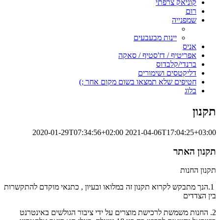
קוניאק צרפתי
רום
שמפנייה
יינות מבעבעים
אניס
אפריטיף / דז'סטיף / סאקה
ברנדי/קלבדוס
דליקטסים ושימורים
חטיפים שלא תמצאו בשום מקום אחר ;)
בלוג
תקנון
2020-01-29T07:34:56+02:00
2021-04-06T17:04:25+03:00
תקנון האתר
תקנון החנות
1.הנך מתבקש לקרוא תקנון זה במלואו ובעיון , כתנאי מוקדם להתקשרות
בין הצדדים
2. החנות משמשת לרכישת מוצרים על ידי ציבור הגולשים באינטרנט