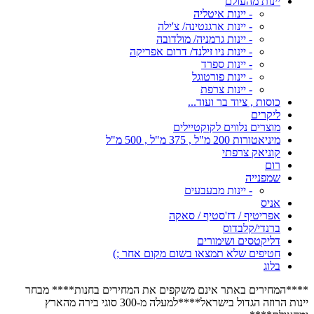
יינות מהעולם
- יינות איטליה
- יינות ארגנטינה/ צ'ילה
- יינות גרמניה/ מולדובה
- יינות ניו זילנד/ דרום אפריקה
- יינות ספרד
- יינות פורטוגל
- יינות צרפת
כוסות , ציוד בר ועוד...
ליקרים
מוצרים נלווים לקוקטיילים
מיניאטורות 200 מ"ל , 375 מ"ל , 500 מ"ל
קוניאק צרפתי
רום
שמפנייה
- יינות מבעבעים
אניס
אפריטיף / דז'סטיף / סאקה
ברנדי/קלבדוס
דליקטסים ושימורים
חטיפים שלא תמצאו בשום מקום אחר ;)
בלוג
****המחירים באתר אינם משקפים את המחירים בחנות**** מבחר
יינות הרוזה הגדול בישראל****למעלה מ-300 סוגי בירה מהארץ