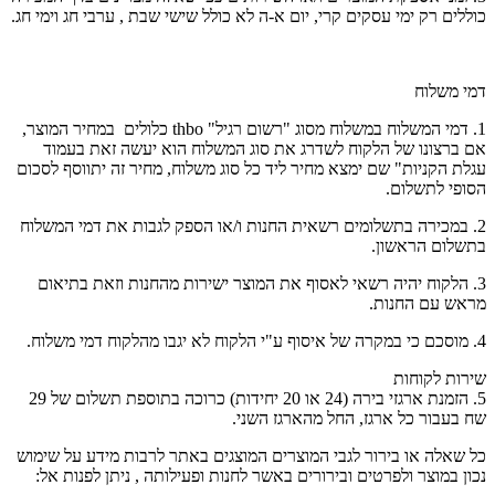
כוללים רק ימי עסקים קרי, יום א-ה לא כולל שישי שבת , ערבי חג וימי חג.
דמי משלוח
1. דמי המשלוח במשלוח מסוג "רשום רגיל" thbo כלולים במחיר המוצר,
אם ברצונו של הלקוח לשדרג את סוג המשלוח הוא יעשה זאת בעמוד
עגלת הקניות" שם ימצא מחיר ליד כל סוג משלוח, מחיר זה יתווסף לסכום
הסופי לתשלום.
2. במכירה בתשלומים רשאית החנות ו/או הספק לגבות את דמי המשלוח
בתשלום הראשון.
3. הלקוח יהיה רשאי לאסוף את המוצר ישירות מהחנות וזאת בתיאום
מראש עם החנות.
4. מוסכם כי במקרה של איסוף ע"י הלקוח לא יגבו מהלקוח דמי משלוח.
שירות לקוחות
5. הזמנת ארגזי בירה (24 או 20 יחידות) כרוכה בתוספת תשלום של 29
שח בעבור כל ארגז, החל מהארגז השני.
כל שאלה או בירור לגבי המוצרים המוצגים באתר לרבות מידע על שימוש
נכון במוצר ולפרטים ובירורים באשר לחנות ופעילותה , ניתן לפנות אל: