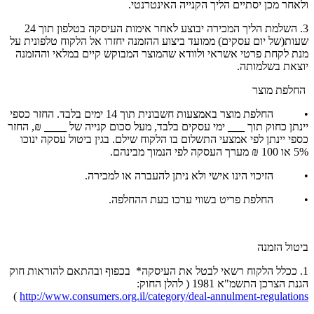
ולאחר מכן יסתיים הליך הקנייה האינטרנטי.
3. השלמת הליך המכירה יבוצע לאחר אימות העיסקה בטלפון תוך 24
שעות(של יום עסקים) ממועד ביצוע ההזמנה יחזרו אל הלקוח טלפונית על
מנת לקחת פרטי אשראי ולוודא שהמוצר המבוקש קיים במלאי וההזמנה
יוצאת בשלמותה.
החלפת מוצר
• החלפת מוצר באמצעות חשבונית תוך 14 ימים בלבד. החזר כספי
יינתן כחוק תוך
___
ימי עסקים בלבד, מעל סכום קנייה של
____
₪, החזר
כספי יינתן לפי אמצעי התשלום בו הלקוח שילם. בגין ביטול עסקה ינוכו
5% או 100 ₪ מערך העסקה לפי הנמוך מבינהם.
• הזיכוי הינו אישי ולא ניתן להעברה או למכירה.
• החלפת פריט בשווי ערכו בעת ההחלפה.
ביטול הזמנה
1. ככלל הלקוח רשאי לבטל את העיסקה* בכפוף ובהתאם להוראות חוק
הגנת הצרכן התשמ"א 1981 ( להלן החוק:
)
http://www.consumers.org.il/category/deal-annulment-regulations