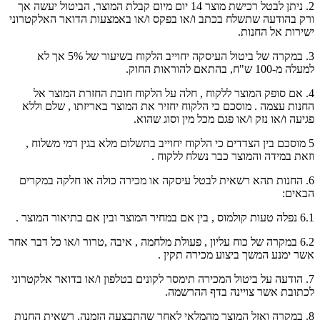
2. ניתן לבטל רכישת מוצר 14 יום מיום קבלת המוצר, הביטול יעשה אך
ורק בהודעה שתשלח בכתב ו/או בפקס ו/או באמצעות הדואר האלקטרוני
ישירות אל החנות.
3. במקרה של ביטול העיסקה יחוייב הלקוח בשיעור של 5% אך לא
למעלה מ-100 ש"ח, בהתאם להוראות החוק.
4. אם סופק המוצר ללקוח , חלה על הלקוח חובת החזרת המוצר אל
החנות עצמה . מוסכם כי הלקוח יחזיר את המוצר באריזתו , שלם וללא
פגיעה ו/או נזק ו/או פגם מכל מין וסוג שהוא.
5 מוסכם בין הצדדים כי הלקוח יחוייב בתשלום מלא בגין דמי משלוח ,
וזאת במידה והמוצר כבר נשלח ללקוח .
6. החנות תהא רשאית לבטל עיסקה או מכירה כולה או חלקה במקרים
הבאים:
6.1 נפלה טעות קולמוס , בין אם במחיר המוצר ובין אם בתיאור המוצר .
6.2 במקרה של כוח עליון , פעולת מלחמה , איבה ,טרור ו/או כל דבר אחר
אשר ימנע המשך ביצוע מכירה תקין .
7. הודעה על ביטול המכירה תימסר לקונים בטלפון ו/או בדואר אלקטרוני
לכתובת אשר צויינה בדף ההרשמה.
8. במקרה ואזל המוצר מהמלאי לאחר שהתבצעה הזמנה, רשאית החנות