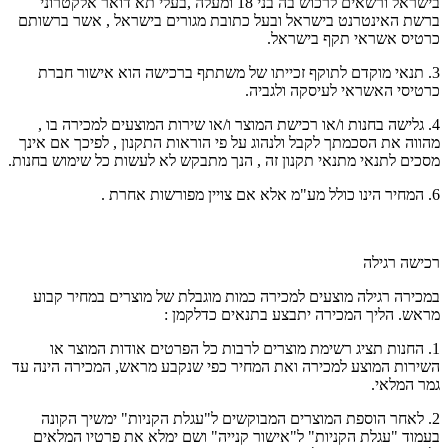
בישראל ורשאים לרכוש בה בני 18 ומעלה ,בעלי תא דואר אלקטרוני
ברשת האינטרנט בישראל ובעל כתובת מגורים בישראל , אשר ברשותם
כרטיס אשראי תקף בישראל.
3. תנאי מוקדם לתוקף זכייתו של משתתף ברכישה הוא אישור חברת
כרטיסי האשראי לעיסקה ולגביה.
4. גלישה בחנות ו/או רכישת המוצר ו/או שירות המוצעים למכירה בו ,
מהווה את הסכמתך לקבל ולנהוג על פי הוראות התקנון , לפיכך אם אינך
מסכים לתנאי מתנאי תקנון זה , הנך מתבקש לא לעשות כל שימוש בחנות.
6. המחיר הינו כולל מע"מ אלא אם צויין מפורשות אחרת .
רכישה רגילה
במכירה רגילה מוצעים למכירה כמות מוגבלת של מוצרים במחיר קבוע
מראש. הליך המכירה יתבצע בתנאים כדלקמן :
1. החנות תציג רשימת מוצרים לרבות כל הפרטים אודות המוצר או
השירות המוצע למכירה ואת המחיר כפי שנקבע מראש, המכירה הינה עד
גמר המלאי.
2. לאחר הוספת המוצרים המבוקשים ל"עגלת הקניות" ימשיך הקונה
בעמוד "עגלת הקניות" ל"אישור קנייה" ושם ימלא את פרטיו המלאים