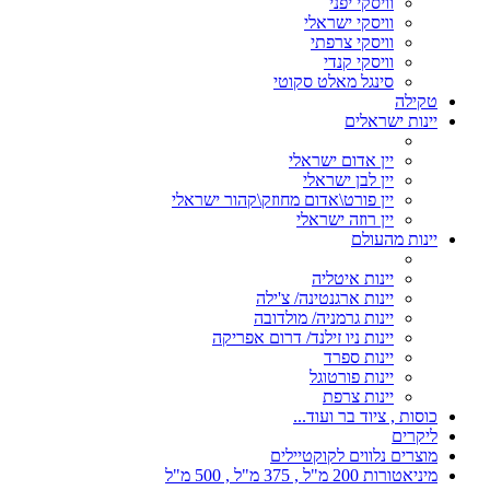
וויסקי יפני
וויסקי ישראלי
וויסקי צרפתי
וויסקי קנדי
סינגל מאלט סקוטי
טקילה
יינות ישראלים
יין אדום ישראלי
יין לבן ישראלי
יין פורט\אדום מחוזק\קהור ישראלי
יין רוזה ישראלי
יינות מהעולם
יינות איטליה
יינות ארגנטינה/ צ'ילה
יינות גרמניה/ מולדובה
יינות ניו זילנד/ דרום אפריקה
יינות ספרד
יינות פורטוגל
יינות צרפת
כוסות , ציוד בר ועוד...
ליקרים
מוצרים נלווים לקוקטיילים
מיניאטורות 200 מ"ל , 375 מ"ל , 500 מ"ל