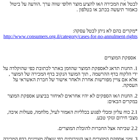
לבטל את המכירה ו/או להציע מוצר חלופי שווה ערך .הודעה על ביטול
כאמור תיעשה בכתב או בטלפון .
*מקרים בהם לא ניתן לבטל עסקה:
http://www.consumers.org.il/category/cases-for-no-annulment-rights
אספקת המוצרים
1. החנות תדאג לאספקת המוצר שהוזמן באתר לכתובת כפי שהוקלדה על
ידי הלקוח בדף ההרשמה , תוך המועד הנקוב בדף המכירה של המוצר ,
אלא אם צויין מפורשות אחרת ולאחר אישור של חברת האשראי על
העסקה.
2. החנות ו/או הספקים לא יהיו אחראים לאיחור בביצוע אספקת המוצר
במקרים הבאים:
2.1 כוח עליון ומבלי לפגוע בכלליות האמור לעיל, מלחמה, פעולות איבה,
מצבי חירום ונזקי טבע.
2.2 שביתה אצל החברות להובלת המוצרים.
3. זמני אספקת המוצרים ו/או השירותים כפי שאלה מצויינים בדף המכירה