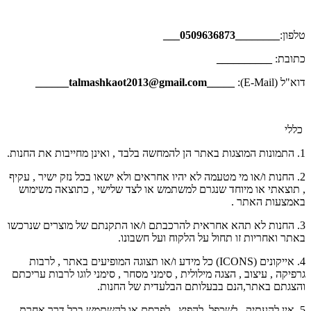
טלפון:
________0509636873___
כתובת:
__________
דוא"ל (E-Mail):
_____talmashkaot2013@gmail.com______
כללי
1. התמונות המוצגות באתר הן להמחשה בלבד , ואינן מחייבות את החנות.
2. החנות ו/או מי מטעמה לא יהיו אחראים ולא ישאו בכל נזק ישיר , עקיף
, תוצאתי או מיוחד שנגרם למשתמש או לצד שלישי , כתוצאה משימוש
באמצעות האתר .
3. החנות לא תהא אחראית להרכבתם ו/או התקנתם של מוצרים שנרכשו
באתר ואחריות זו תחול על הלקוח ועל חשבונו.
4. אייקונים (ICONS) כל מידע ו/או תצוגה המופיעים באתר , לרבות
גרפיקה , עיצוב , הצגה מילולית , סימני מסחר , סימני לוגו לרבות עריכתם
והצגתם באתר,הנם בבעלותם הבלעדית של החנות.
5. אין להעתיק , לשכפל, להפיץ , לפרסם או להשתמש בכל דרך אחרת