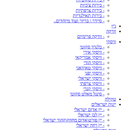
- בירות צ'כיות
- בירות צרפתיות
- בירות תאילנדיות
- סיידר \ בריזר ועוד מיוחדים..
ג'ין
וודקה
- וודקה פרימיום
וויסקי
- בלנדד סקוטי
- וויסקי אירי
- וויסקי אמריקאי
- וויסקי הודי
- וויסקי טאיוואני
- וויסקי יפני
- וויסקי ישראלי
- וויסקי צרפתי
- וויסקי קנדי
- סינגל מאלט סקוטי
טקילה
יינות ישראלים
- יין אדום ישראלי
- יין לבן ישראלי
- יין פורט\אדום מחוזק\קהור ישראלי
- יין רוזה ישראלי