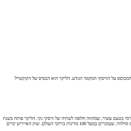
 המבוסס על הוויסקי המקומי הנודע. הליקר הוא הבסיס של הקוקטייל
וקרמי בטעם עשיר, שמהווה חלופה לשתיה של וויסקי נקי. הליקר פותח בשנת
. כיום ישנם בשוק מותגים נוספים, כמו מוליס, בושמילס קרים, קרולנס ומילווד, שנמכרים במעל 100 מדינות ברחבי העולם. שוק האייריש קרים