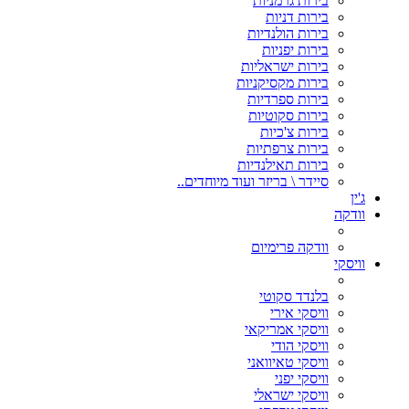
בירות גרמניות
בירות דניות
בירות הולנדיות
בירות יפניות
בירות ישראליות
בירות מקסיקניות
בירות ספרדיות
בירות סקוטיות
בירות צ'כיות
בירות צרפתיות
בירות תאילנדיות
סיידר \ בריזר ועוד מיוחדים..
ג'ין
וודקה
וודקה פרימיום
וויסקי
בלנדד סקוטי
וויסקי אירי
וויסקי אמריקאי
וויסקי הודי
וויסקי טאיוואני
וויסקי יפני
וויסקי ישראלי