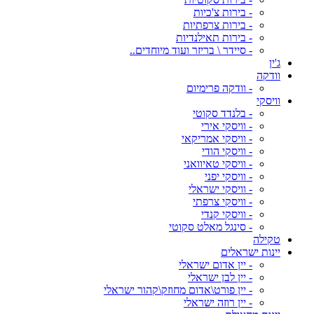
- בירות צ'כיות
- בירות צרפתיות
- בירות תאילנדיות
- סיידר \ בריזר ועוד מיוחדים..
ג'ין
וודקה
- וודקה פרימיום
וויסקי
- בלנדד סקוטי
- וויסקי אירי
- וויסקי אמריקאי
- וויסקי הודי
- וויסקי טאיוואני
- וויסקי יפני
- וויסקי ישראלי
- וויסקי צרפתי
- וויסקי קנדי
- סינגל מאלט סקוטי
טקילה
יינות ישראלים
- יין אדום ישראלי
- יין לבן ישראלי
- יין פורט\אדום מחוזק\קהור ישראלי
- יין רוזה ישראלי