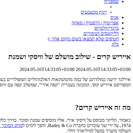
שמפנייה
יינות מבעבעים
אניס
אפריטיף / דז'סטיף / סאקה
ברנדי/קלבדוס
דליקטסים ושימורים
חטיפים שלא תמצאו בשום מקום אחר ;)
בלוג
אייריש קרים - שילוב מושלם של וויסקי ושמנת
2024-05-16T14:33:05+03:00
2024-05-16T14:33:05+03:00
אירלנד ידועה כמולדתם של כמה מהמשקאות האלכוהוליים הפופולריים בעולם, 
המפורסם אייריש קופי, המכונה בעברית "קפה אירי", שמשלב קפה עם וויסק
מה זה אייריש קרים?
כאמור, הליקר מבוסס על וויסקי אירי, אליו מוסיפים שמנת וסוכר. בדרך כל
1974, על ידי שני עובדים בחברת Bailey & Co, והפך לימים ל
מותג המוכר "
העולמי מוערך במעל למיליארד דולר.