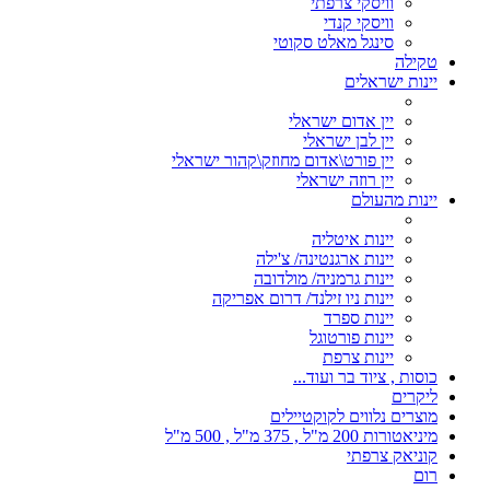
וויסקי צרפתי
וויסקי קנדי
סינגל מאלט סקוטי
טקילה
יינות ישראלים
יין אדום ישראלי
יין לבן ישראלי
יין פורט\אדום מחוזק\קהור ישראלי
יין רוזה ישראלי
יינות מהעולם
יינות איטליה
יינות ארגנטינה/ צ'ילה
יינות גרמניה/ מולדובה
יינות ניו זילנד/ דרום אפריקה
יינות ספרד
יינות פורטוגל
יינות צרפת
כוסות , ציוד בר ועוד...
ליקרים
מוצרים נלווים לקוקטיילים
מיניאטורות 200 מ"ל , 375 מ"ל , 500 מ"ל
קוניאק צרפתי
רום