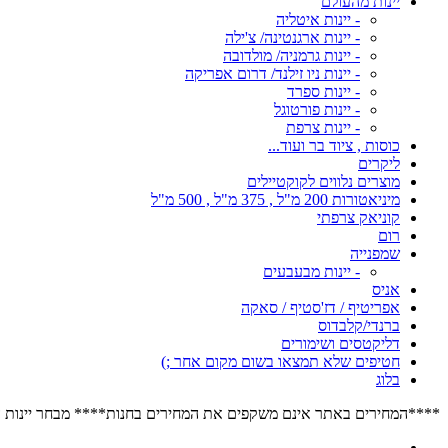
יינות מהעולם
- יינות איטליה
- יינות ארגנטינה/ צ'ילה
- יינות גרמניה/ מולדובה
- יינות ניו זילנד/ דרום אפריקה
- יינות ספרד
- יינות פורטוגל
- יינות צרפת
כוסות , ציוד בר ועוד...
ליקרים
מוצרים נלווים לקוקטיילים
מיניאטורות 200 מ"ל , 375 מ"ל , 500 מ"ל
קוניאק צרפתי
רום
שמפנייה
- יינות מבעבעים
אניס
אפריטיף / דז'סטיף / סאקה
ברנדי/קלבדוס
דליקטסים ושימורים
חטיפים שלא תמצאו בשום מקום אחר ;)
בלוג
****המחירים באתר אינם משקפים את המחירים בחנות**** מבחר יינות הרוזה הגדול בישראל****