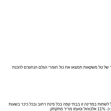
ר של טל משקאות תמצאו את כול חומרי הגלם הנחוצים להכנת 
 הינו משקה אפריטיף מבעבע וצונן בצבע כתום בהיר וזרחני, שמוגש עם הרבה קרח, ומגיע אלינו מאיטליה. את המשקה מקובל לשתות במדינה זו בבתי קפה בכל פינת רחוב ובכל כיכר בשעות 
תק.