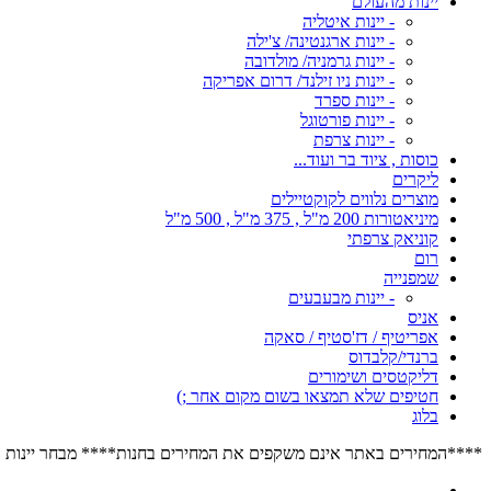
יינות מהעולם
- יינות איטליה
- יינות ארגנטינה/ צ'ילה
- יינות גרמניה/ מולדובה
- יינות ניו זילנד/ דרום אפריקה
- יינות ספרד
- יינות פורטוגל
- יינות צרפת
כוסות , ציוד בר ועוד...
ליקרים
מוצרים נלווים לקוקטיילים
מיניאטורות 200 מ"ל , 375 מ"ל , 500 מ"ל
קוניאק צרפתי
רום
שמפנייה
- יינות מבעבעים
אניס
אפריטיף / דז'סטיף / סאקה
ברנדי/קלבדוס
דליקטסים ושימורים
חטיפים שלא תמצאו בשום מקום אחר ;)
בלוג
****המחירים באתר אינם משקפים את המחירים בחנות**** מבחר יינות הרוזה הגדול בישראל****