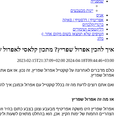
שמפנייה
יינות מבעבעים
אניס
אפריטיף / דז'סטיף / סאקה
ברנדי/קלבדוס
דליקטסים ושימורים
חטיפים שלא תמצאו בשום מקום אחר ;)
בלוג
איך להכין אפרול שפריץ? מתכון קלאסי לאפרול 
2023-02-15T21:37:09+02:00
2024-04-18T09:44:46+03:00
כולם מדברים לאחרונה על 
קוקטייל אפרול
 שפריץ, זה נכון. אז אם א
אפרול שפריץ
. 
ואם אתם רוצים לדעת מה זה בכלל 
קוקטייל עם אפרול
 וכמובן 
איך להכ
אז מה זה אפרול שפריץ
אפרול שפריץ
הצהריים החמות של ימות הקיץ. אכן, הוא בהחלט מתאים לשעות ולימים החמים כי מדוב