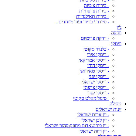
- בירות צ'כיות
- בירות צרפתיות
- בירות תאילנדיות
- סיידר \ בריזר ועוד מיוחדים..
ג'ין
וודקה
- וודקה פרימיום
וויסקי
- בלנדד סקוטי
- וויסקי אירי
- וויסקי אמריקאי
- וויסקי הודי
- וויסקי טאיוואני
- וויסקי יפני
- וויסקי ישראלי
- וויסקי צרפתי
- וויסקי קנדי
- סינגל מאלט סקוטי
טקילה
יינות ישראלים
- יין אדום ישראלי
- יין לבן ישראלי
- יין פורט\אדום מחוזק\קהור ישראלי
- יין רוזה ישראלי