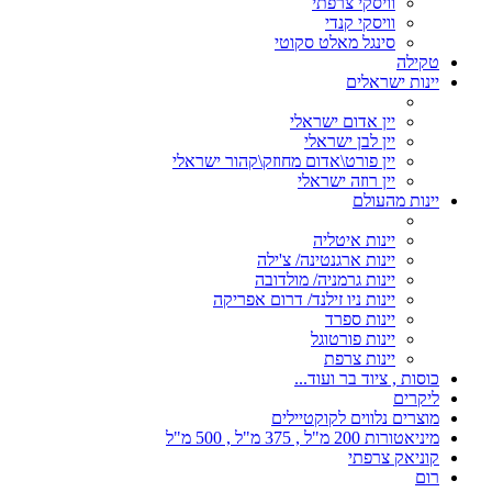
וויסקי צרפתי
וויסקי קנדי
סינגל מאלט סקוטי
טקילה
יינות ישראלים
יין אדום ישראלי
יין לבן ישראלי
יין פורט\אדום מחוזק\קהור ישראלי
יין רוזה ישראלי
יינות מהעולם
יינות איטליה
יינות ארגנטינה/ צ'ילה
יינות גרמניה/ מולדובה
יינות ניו זילנד/ דרום אפריקה
יינות ספרד
יינות פורטוגל
יינות צרפת
כוסות , ציוד בר ועוד...
ליקרים
מוצרים נלווים לקוקטיילים
מיניאטורות 200 מ"ל , 375 מ"ל , 500 מ"ל
קוניאק צרפתי
רום