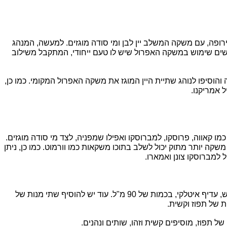
במדינות מזרח אירופה מקובל כבר שנים רבות ליהנות משתיית יין שפריץ, המורכב מיין מוגז. המנהג הגיע לישראל בעת עליית יהודי מזרח אירופה, עם משקה המשלב יין לבן ומי סודה מוגזים. למעשה, המנהג 
של שתיית משקאות אלכוהוליים קיציים מוגזים ומרעננים, קיים במדינות רבות, וכאמור באיטליה הוא מוצע בגרסת  אפרול שפריץ. כלומר, עושים שימוש במשקה האפרול שיש לו טעם ייחודי, המתקבל משילוב 
מאידך, למקור שמאחורי קוקטייל אפרול שפריץ יש גרסאות שונות. יש הטוענים שהמשקה נוצר על ידי חיילים אוסטרים ששרתו בצפון איטליה והוסיפו לנוהג שתיית היין המוגז את משקה האפרול המקומי. כמו כן, 
 אמריקנו.
 שונה. הבסיס להכנת המשקה כולל מרכיבים של יין מבעבע יבש איכותי, כמו קאווה, פרוסקו, למברוסקו ואפילו שמפניה, לצד מי סודה מוגזים. 
כמו כן, לקבלת טעם מריר ניתן לעשות שימוש במשקאות מרירים כמו אמרטו, קוואנטרו או קמפרי אפריטיף מריר. מצד שני, מי שרוצה לקבל משקה יותר מתוק יכול לשלב בתוכו משקאות כמו וורמוט. כמו כן, ניתן 
יל למברוסקו צונן ואמארו.
 המורכב משלוש מנות של יין לבן מבעבע יבש, עדיף איטלקי, בכמות של 90 מ"ל. עוד יש להוסיף שתי מנות של 
תפוז, מוסיפים קשית וזהו, שותים ונהנים.