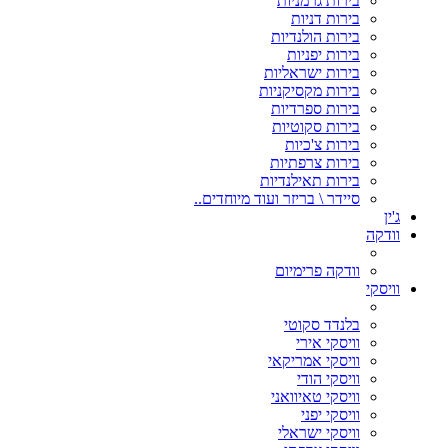
בירות גרמניות
בירות דניות
בירות הולנדיות
בירות יפניות
בירות ישראליות
בירות מקסיקניות
בירות ספרדיות
בירות סקוטיות
בירות צ'כיות
בירות צרפתיות
בירות תאילנדיות
סיידר \ בריזר ועוד מיוחדים..
ג'ין
וודקה
וודקה פרימיום
וויסקי
בלנדד סקוטי
וויסקי אירי
וויסקי אמריקאי
וויסקי הודי
וויסקי טאיוואני
וויסקי יפני
וויסקי ישראלי