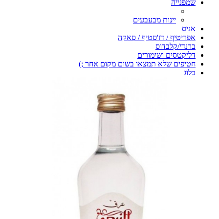
שמפנייה
יינות מבעבעים
אניס
אפריטיף / דז'סטיף / סאקה
ברנדי/קלבדוס
דליקטסים ושימורים
חטיפים שלא תמצאו בשום מקום אחר ;)
בלוג