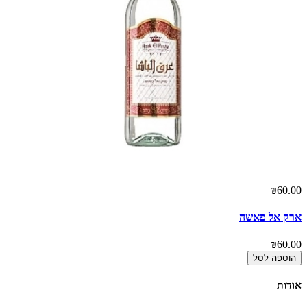
00
₪60.00
ארק אל פאשה
אר
00
₪60.00
הוספה לסל
אודות