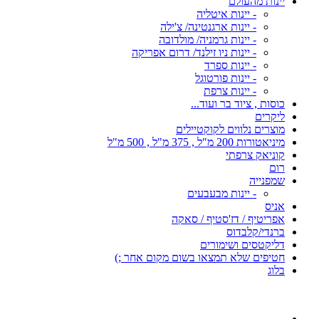
יינות מהעולם
- יינות איטליה
- יינות ארגנטינה/ צ'ילה
- יינות גרמניה/ מולדובה
- יינות ניו זילנד/ דרום אפריקה
- יינות ספרד
- יינות פורטוגל
- יינות צרפת
כוסות , ציוד בר ועוד...
ליקרים
מוצרים נלווים לקוקטיילים
מיניאטורות 200 מ"ל , 375 מ"ל , 500 מ"ל
קוניאק צרפתי
רום
שמפנייה
- יינות מבעבעים
אניס
אפריטיף / דז'סטיף / סאקה
ברנדי/קלבדוס
דליקטסים ושימורים
חטיפים שלא תמצאו בשום מקום אחר ;)
בלוג