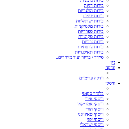
בירות גרמניות
בירות דניות
בירות הולנדיות
בירות יפניות
בירות ישראליות
בירות מקסיקניות
בירות ספרדיות
בירות סקוטיות
בירות צ'כיות
בירות צרפתיות
בירות תאילנדיות
סיידר \ בריזר ועוד מיוחדים..
ג'ין
וודקה
וודקה פרימיום
וויסקי
בלנדד סקוטי
וויסקי אירי
וויסקי אמריקאי
וויסקי הודי
וויסקי טאיוואני
וויסקי יפני
וויסקי ישראלי