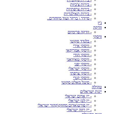
- בירות צ'כיות
- בירות צרפתיות
- בירות תאילנדיות
- סיידר \ בריזר ועוד מיוחדים..
ג'ין
וודקה
- וודקה פרימיום
וויסקי
- בלנדד סקוטי
- וויסקי אירי
- וויסקי אמריקאי
- וויסקי הודי
- וויסקי טאיוואני
- וויסקי יפני
- וויסקי ישראלי
- וויסקי צרפתי
- וויסקי קנדי
- סינגל מאלט סקוטי
טקילה
יינות ישראלים
- יין אדום ישראלי
- יין לבן ישראלי
- יין פורט\אדום מחוזק\קהור ישראלי
- יין רוזה ישראלי