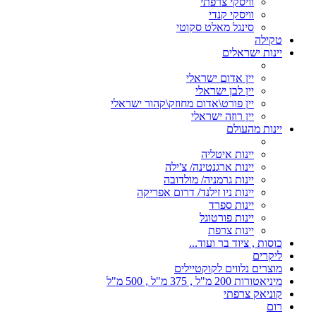
וויסקי צרפתי
וויסקי קנדי
סינגל מאלט סקוטי
טקילה
יינות ישראלים
יין אדום ישראלי
יין לבן ישראלי
יין פורט\אדום מחוזק\קהור ישראלי
יין רוזה ישראלי
יינות מהעולם
יינות איטליה
יינות ארגנטינה/ צ'ילה
יינות גרמניה/ מולדובה
יינות ניו זילנד/ דרום אפריקה
יינות ספרד
יינות פורטוגל
יינות צרפת
כוסות , ציוד בר ועוד...
ליקרים
מוצרים נלווים לקוקטיילים
מיניאטורות 200 מ"ל , 375 מ"ל , 500 מ"ל
קוניאק צרפתי
רום