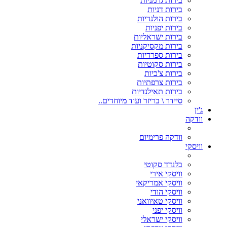
בירות גרמניות
בירות דניות
בירות הולנדיות
בירות יפניות
בירות ישראליות
בירות מקסיקניות
בירות ספרדיות
בירות סקוטיות
בירות צ'כיות
בירות צרפתיות
בירות תאילנדיות
סיידר \ בריזר ועוד מיוחדים..
ג'ין
וודקה
וודקה פרימיום
וויסקי
בלנדד סקוטי
וויסקי אירי
וויסקי אמריקאי
וויסקי הודי
וויסקי טאיוואני
וויסקי יפני
וויסקי ישראלי