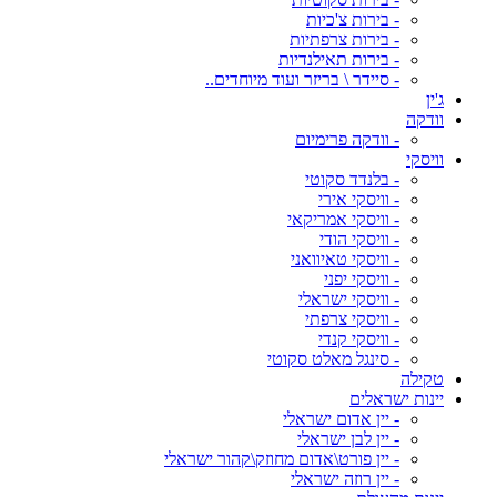
- בירות צ'כיות
- בירות צרפתיות
- בירות תאילנדיות
- סיידר \ בריזר ועוד מיוחדים..
ג'ין
וודקה
- וודקה פרימיום
וויסקי
- בלנדד סקוטי
- וויסקי אירי
- וויסקי אמריקאי
- וויסקי הודי
- וויסקי טאיוואני
- וויסקי יפני
- וויסקי ישראלי
- וויסקי צרפתי
- וויסקי קנדי
- סינגל מאלט סקוטי
טקילה
יינות ישראלים
- יין אדום ישראלי
- יין לבן ישראלי
- יין פורט\אדום מחוזק\קהור ישראלי
- יין רוזה ישראלי