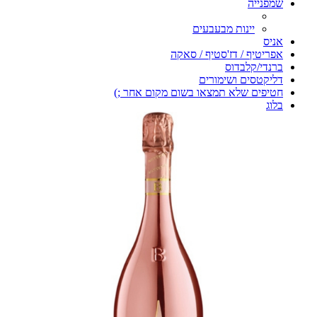
שמפנייה
יינות מבעבעים
אניס
אפריטיף / דז'סטיף / סאקה
ברנדי/קלבדוס
דליקטסים ושימורים
חטיפים שלא תמצאו בשום מקום אחר ;)
בלוג