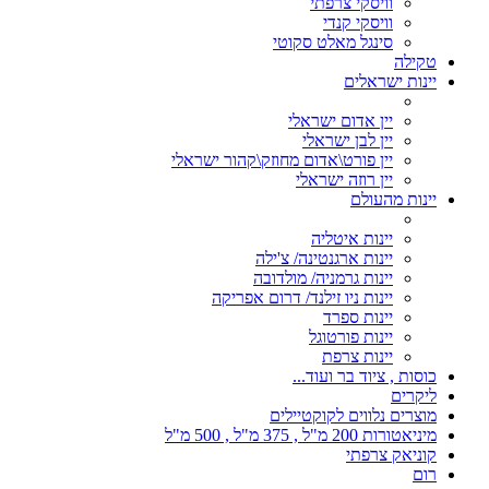
וויסקי צרפתי
וויסקי קנדי
סינגל מאלט סקוטי
טקילה
יינות ישראלים
יין אדום ישראלי
יין לבן ישראלי
יין פורט\אדום מחוזק\קהור ישראלי
יין רוזה ישראלי
יינות מהעולם
יינות איטליה
יינות ארגנטינה/ צ'ילה
יינות גרמניה/ מולדובה
יינות ניו זילנד/ דרום אפריקה
יינות ספרד
יינות פורטוגל
יינות צרפת
כוסות , ציוד בר ועוד...
ליקרים
מוצרים נלווים לקוקטיילים
מיניאטורות 200 מ"ל , 375 מ"ל , 500 מ"ל
קוניאק צרפתי
רום