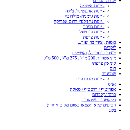
יינות מהעולם
- יינות איטליה
- יינות ארגנטינה/ צ'ילה
- יינות גרמניה/ מולדובה
- יינות ניו זילנד/ דרום אפריקה
- יינות ספרד
- יינות פורטוגל
- יינות צרפת
כוסות , ציוד בר ועוד...
ליקרים
מוצרים נלווים לקוקטיילים
מיניאטורות 200 מ"ל , 375 מ"ל , 500 מ"ל
קוניאק צרפתי
רום
שמפנייה
- יינות מבעבעים
אניס
אפריטיף / דז'סטיף / סאקה
ברנדי/קלבדוס
דליקטסים ושימורים
חטיפים שלא תמצאו בשום מקום אחר ;)
בלוג