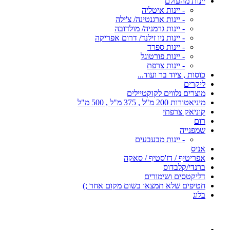
יינות מהעולם
- יינות איטליה
- יינות ארגנטינה/ צ'ילה
- יינות גרמניה/ מולדובה
- יינות ניו זילנד/ דרום אפריקה
- יינות ספרד
- יינות פורטוגל
- יינות צרפת
כוסות , ציוד בר ועוד...
ליקרים
מוצרים נלווים לקוקטיילים
מיניאטורות 200 מ"ל , 375 מ"ל , 500 מ"ל
קוניאק צרפתי
רום
שמפנייה
- יינות מבעבעים
אניס
אפריטיף / דז'סטיף / סאקה
ברנדי/קלבדוס
דליקטסים ושימורים
חטיפים שלא תמצאו בשום מקום אחר ;)
בלוג