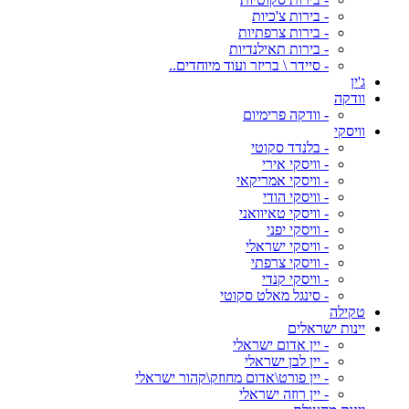
- בירות צ'כיות
- בירות צרפתיות
- בירות תאילנדיות
- סיידר \ בריזר ועוד מיוחדים..
ג'ין
וודקה
- וודקה פרימיום
וויסקי
- בלנדד סקוטי
- וויסקי אירי
- וויסקי אמריקאי
- וויסקי הודי
- וויסקי טאיוואני
- וויסקי יפני
- וויסקי ישראלי
- וויסקי צרפתי
- וויסקי קנדי
- סינגל מאלט סקוטי
טקילה
יינות ישראלים
- יין אדום ישראלי
- יין לבן ישראלי
- יין פורט\אדום מחוזק\קהור ישראלי
- יין רוזה ישראלי