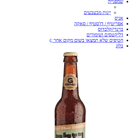
שמפנייה
יינות מבעבעים
אניס
אפריטיף / דז'סטיף / סאקה
ברנדי/קלבדוס
דליקטסים ושימורים
חטיפים שלא תמצאו בשום מקום אחר ;)
בלוג