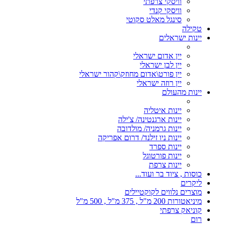
וויסקי צרפתי
וויסקי קנדי
סינגל מאלט סקוטי
טקילה
יינות ישראלים
יין אדום ישראלי
יין לבן ישראלי
יין פורט\אדום מחוזק\קהור ישראלי
יין רוזה ישראלי
יינות מהעולם
יינות איטליה
יינות ארגנטינה/ צ'ילה
יינות גרמניה/ מולדובה
יינות ניו זילנד/ דרום אפריקה
יינות ספרד
יינות פורטוגל
יינות צרפת
כוסות , ציוד בר ועוד...
ליקרים
מוצרים נלווים לקוקטיילים
מיניאטורות 200 מ"ל , 375 מ"ל , 500 מ"ל
קוניאק צרפתי
רום