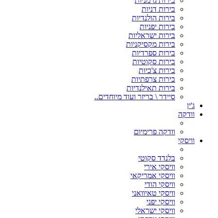
בירות גרמניות
בירות דניות
בירות הולנדיות
בירות יפניות
בירות ישראליות
בירות מקסיקניות
בירות ספרדיות
בירות סקוטיות
בירות צ'כיות
בירות צרפתיות
בירות תאילנדיות
סיידר \ בריזר ועוד מיוחדים..
ג'ין
וודקה
וודקה פרימיום
וויסקי
בלנדד סקוטי
וויסקי אירי
וויסקי אמריקאי
וויסקי הודי
וויסקי טאיוואני
וויסקי יפני
וויסקי ישראלי