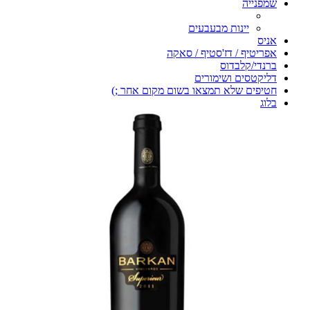
שמפנייה
יינות מבעבעים
אניס
אפריטיף / דז'סטיף / סאקה
ברנדי/קלבדוס
דליקטסים ושימורים
חטיפים שלא תמצאו בשום מקום אחר ;)
בלוג