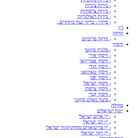
- בירות צ'כיות
- בירות צרפתיות
- בירות תאילנדיות
- סיידר \ בריזר ועוד מיוחדים..
ג'ין
וודקה
- וודקה פרימיום
וויסקי
- בלנדד סקוטי
- וויסקי אירי
- וויסקי אמריקאי
- וויסקי הודי
- וויסקי טאיוואני
- וויסקי יפני
- וויסקי ישראלי
- וויסקי צרפתי
- וויסקי קנדי
- סינגל מאלט סקוטי
טקילה
יינות ישראלים
- יין אדום ישראלי
- יין לבן ישראלי
- יין פורט\אדום מחוזק\קהור ישראלי
- יין רוזה ישראלי