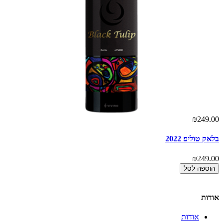
₪249.00
אז
00
בלאק טוליפ 2022
דל
₪249.00
00
הוספה לסל
אודות
אודות