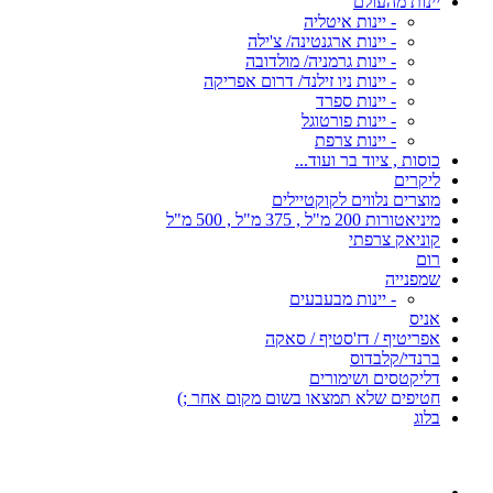
יינות מהעולם
- יינות איטליה
- יינות ארגנטינה/ צ'ילה
- יינות גרמניה/ מולדובה
- יינות ניו זילנד/ דרום אפריקה
- יינות ספרד
- יינות פורטוגל
- יינות צרפת
כוסות , ציוד בר ועוד...
ליקרים
מוצרים נלווים לקוקטיילים
מיניאטורות 200 מ"ל , 375 מ"ל , 500 מ"ל
קוניאק צרפתי
רום
שמפנייה
- יינות מבעבעים
אניס
אפריטיף / דז'סטיף / סאקה
ברנדי/קלבדוס
דליקטסים ושימורים
חטיפים שלא תמצאו בשום מקום אחר ;)
בלוג