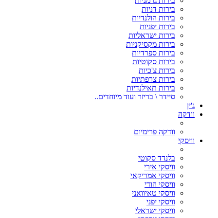
בירות גרמניות
בירות דניות
בירות הולנדיות
בירות יפניות
בירות ישראליות
בירות מקסיקניות
בירות ספרדיות
בירות סקוטיות
בירות צ'כיות
בירות צרפתיות
בירות תאילנדיות
סיידר \ בריזר ועוד מיוחדים..
ג'ין
וודקה
וודקה פרימיום
וויסקי
בלנדד סקוטי
וויסקי אירי
וויסקי אמריקאי
וויסקי הודי
וויסקי טאיוואני
וויסקי יפני
וויסקי ישראלי