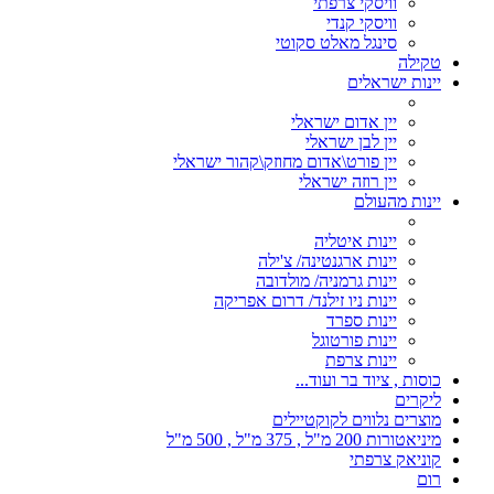
וויסקי צרפתי
וויסקי קנדי
סינגל מאלט סקוטי
טקילה
יינות ישראלים
יין אדום ישראלי
יין לבן ישראלי
יין פורט\אדום מחוזק\קהור ישראלי
יין רוזה ישראלי
יינות מהעולם
יינות איטליה
יינות ארגנטינה/ צ'ילה
יינות גרמניה/ מולדובה
יינות ניו זילנד/ דרום אפריקה
יינות ספרד
יינות פורטוגל
יינות צרפת
כוסות , ציוד בר ועוד...
ליקרים
מוצרים נלווים לקוקטיילים
מיניאטורות 200 מ"ל , 375 מ"ל , 500 מ"ל
קוניאק צרפתי
רום